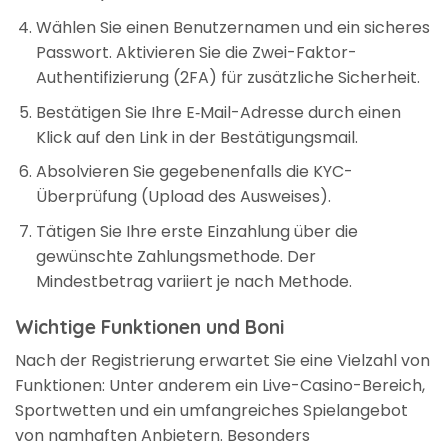
Wählen Sie einen Benutzernamen und ein sicheres
Passwort. Aktivieren Sie die Zwei-Faktor-
Authentifizierung (2FA) für zusätzliche Sicherheit.
Bestätigen Sie Ihre E‑Mail-Adresse durch einen
Klick auf den Link in der Bestätigungsmail.
Absolvieren Sie gegebenenfalls die KYC-
Überprüfung (Upload des Ausweises).
Tätigen Sie Ihre erste Einzahlung über die
gewünschte Zahlungsmethode. Der
Mindestbetrag variiert je nach Methode.
Wichtige Funktionen und Boni
Nach der Registrierung erwartet Sie eine Vielzahl von
Funktionen: Unter anderem ein Live-Casino-Bereich,
Sportwetten und ein umfangreiches Spielangebot
von namhaften Anbietern. Besonders