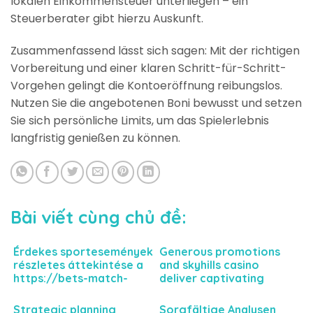
lokalen Einkommensteuer unterliegen – ein
Steuerberater gibt hierzu Auskunft.
Zusammenfassend lässt sich sagen: Mit der richtigen
Vorbereitung und einer klaren Schritt-für-Schritt-
Vorgehen gelingt die Kontoeröffnung reibungslos.
Nutzen Sie die angebotenen Boni bewusst und setzen
Sie sich persönliche Limits, um das Spielerlebnis
langfristig genießen zu können.
Bài viết cùng chủ đề:
Érdekes sportesemények
Generous promotions
részletes áttekintése a
and skyhills casino
https://bets-match-
deliver captivating
hu.com felületén
gaming experiences
keresztül a nyerési
today
Strategic planning
Sorgfältige Analysen