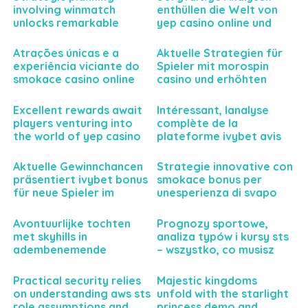
esélyekhez
involving winmatch
enthüllen die Welt von
unlocks remarkable
yep casino online und
business potential today
dessen Einfluss auf deine
Spielerfahrung
Atrações únicas e a
Aktuelle Strategien für
experiência viciante do
Spieler mit morospin
smokace casino online
casino und erhöhten
para jogadores
Gewinnmöglichkeiten
exigentes
erwarten Sie
Excellent rewards await
Intéressant, lanalyse
players venturing into
complète de la
the world of yep casino
plateforme ivybet avis
gaming
pour parier sereinement
et intelligemment
Aktuelle Gewinnchancen
Strategie innovative con
präsentiert ivybet bonus
smokace bonus per
für neue Spieler im
unesperienza di svapo
Sportwettenbereich
personalizzata e senza
precedenti
Avontuurlijke tochten
Prognozy sportowe,
met skyhills in
analiza typów i kursy sts
adembenemende
– wszystko, co musisz
natuurgebieden
wiedzieć
Practical security relies
Majestic kingdoms
on understanding aws sts
unfold with the starlight
role assumptions and
princess demo and