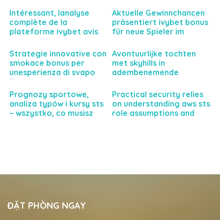
Gewinnmöglichkeiten
gaming
erwarten Sie
Intéressant, lanalyse
Aktuelle Gewinnchancen
complète de la
präsentiert ivybet bonus
plateforme ivybet avis
für neue Spieler im
pour parier sereinement
Sportwettenbereich
et intelligemment
Strategie innovative con
Avontuurlijke tochten
smokace bonus per
met skyhills in
unesperienza di svapo
adembenemende
personalizzata e senza
natuurgebieden
precedenti
Prognozy sportowe,
Practical security relies
analiza typów i kursy sts
on understanding aws sts
– wszystko, co musisz
role assumptions and
wiedzieć
temporary credentials
ĐẶT PHÒNG NGAY