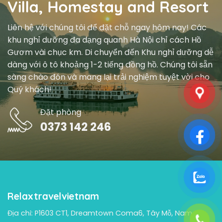
Villa, Homestay and Resort
Liên hệ với chúng tôi để đặt chỗ ngay hôm nay! Các
khu nghỉ dưỡng đa dạng quanh Hà Nội chỉ cách Hồ
Gươm vài chục km. Di chuyển đến Khu nghỉ dưỡng dễ
dàng với ô tô khoảng 1-2 tiếng đồng hồ. Chúng tôi sẵn
sàng chào đón và mang lại trải nghiệm tuyệt vời cho
Quý khách!
Đặt phòng
0373 142 246
Relaxtravelvietnam
Địa chỉ: P1603 CT1, Dreamtown Coma6, Tây Mỗ, Nam Từ