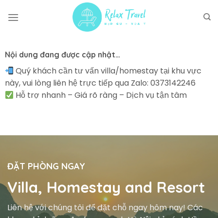
Skip
to
content
Nội dung đang được cập nhật…
Quý khách cần tư vấn villa/homestay tại khu vực
này, vui lòng liên hệ trực tiếp qua Zalo: 0373142246
Hỗ trợ nhanh – Giá rõ ràng – Dịch vụ tận tâm
ĐẶT PHÒNG NGAY
Villa, Homestay and Resort
Liên hệ với chúng tôi để đặt chỗ ngay hôm nay! Các