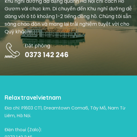
khu nghỉ dưỡng đa dạng quanh Hà Nội chỉ cách Hồ
Gươm vài chục km. Di chuyển đến Khu nghỉ dưỡng dễ
dàng với ô tô khoảng 1-2 tiếng đồng hồ. Chúng tôi sẵn
sàng chào đón và mang lại trải nghiệm tuyệt vời cho
Quý khách!
Đặt phòng
0373 142 246
Relaxtravelvietnam
Địa chỉ: P1603 CT1, Dreamtown Coma6, Tây Mỗ, Nam Từ
Liêm, Hà Nội.
Điện thoại (Zalo):