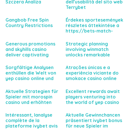
Szczera Analiza
dell’usabilità del sito web
Terrybet
Gangbob Free Spin
Érdekes sportesemények
Country Restrictions
részletes áttekintése a
https://bets-match-
hu.com felületén
keresztül a nyerési
Generous promotions
Strategic planning
esélyekhez
and skyhills casino
involving winmatch
deliver captivating
unlocks remarkable
gaming experiences
business potential today
today
Sorgfältige Analysen
Atrações únicas e a
enthüllen die Welt von
experiência viciante do
yep casino online und
smokace casino online
dessen Einfluss auf deine
para jogadores
Spielerfahrung
exigentes
Aktuelle Strategien für
Excellent rewards await
Spieler mit morospin
players venturing into
casino und erhöhten
the world of yep casino
Gewinnmöglichkeiten
gaming
erwarten Sie
Intéressant, lanalyse
Aktuelle Gewinnchancen
complète de la
präsentiert ivybet bonus
plateforme ivybet avis
für neue Spieler im