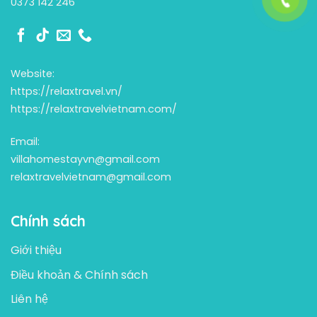
0373 142 246
Website:
https://relaxtravel.vn/
https://relaxtravelvietnam.com/
Email:
villahomestayvn@gmail.com
relaxtravelvietnam@gmail.com
Chính sách
Giới thiệu
Điều khoản & Chính sách
Liên hệ