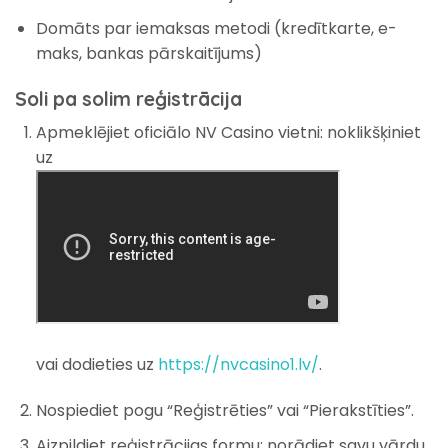
Domāts par iemaksas metodi (kredītkarte, e-
maks, bankas pārskaitījums)
Soli pa solim reģistrācija
Apmeklējiet oficiālo NV Casino vietni: noklikšķiniet
uz
vai dodieties uz
https://nvcasino1.lv/
.
Nospiediet pogu “Reģistrēties” vai “Pierakstīties”.
Aizpildiet reģistrācijas formu: norādiet savu vārdu,