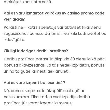
meklējiet kodu internetā.
Vai es varu izmantot vairākus
nv casino promo code
vienlaicīgi?
Parasti nē – katrs spēlētājs var aktivizēt tikai vienu
sagaidīšanas bonusu. Ja jums ir vairāki kodi, izvēlieties
izdevīgāko.
Cik ilgi ir derīgas derību prasības?
Derību prasības parasti ir jāizpilda 30 dienu laikā pēc
bonusa aktivizēšanas. Ja tās netiek izpildītas, bonuss
un no tā gūtie laimesti tiek anulēti.
Vai es varu izņemt bonusu tieši?
Nē, bonuss vispirms ir jāizspēlē saskaņā ar
noteikumiem. Tikai tad, ja esat izpildījis derību
prasības, jūs varat izņemt laimestu.