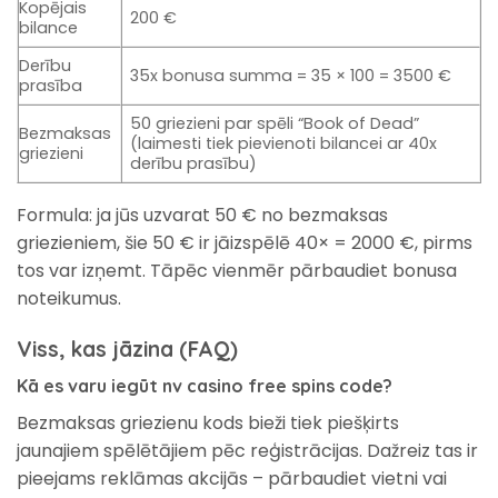
Kopējais
200 €
bilance
Derību
35x bonusa summa = 35 × 100 = 3500 €
prasība
50 griezieni par spēli “Book of Dead”
Bezmaksas
(laimesti tiek pievienoti bilancei ar 40x
griezieni
derību prasību)
Formula: ja jūs uzvarat 50 € no bezmaksas
griezieniem, šie 50 € ir jāizspēlē 40× = 2000 €, pirms
tos var izņemt. Tāpēc vienmēr pārbaudiet bonusa
noteikumus.
Viss, kas jāzina (FAQ)
Kā es varu iegūt
nv casino free spins code
?
Bezmaksas griezienu kods bieži tiek piešķirts
jaunajiem spēlētājiem pēc reģistrācijas. Dažreiz tas ir
pieejams reklāmas akcijās – pārbaudiet vietni vai