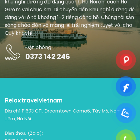
khu nghỉ dưỡng đa dạng quanh Hà Nội chỉ cách Hồ
Gươm vài chục km. Di chuyển đến Khu nghỉ dưỡng dễ
dàng với ô tô khoảng 1-2 tiếng đồng hồ. Chúng tôi sẵn
sàng chào đón và mang lại trải nghiệm tuyệt vời cho
Quý khách!
Đặt phòng
0373 142 246
Relaxtravelvietnam
Địa chỉ: P1603 CT1, Dreamtown Coma6, Tây Mỗ, Nam Từ
Liêm, Hà Nội.
Điện thoại (Zalo):