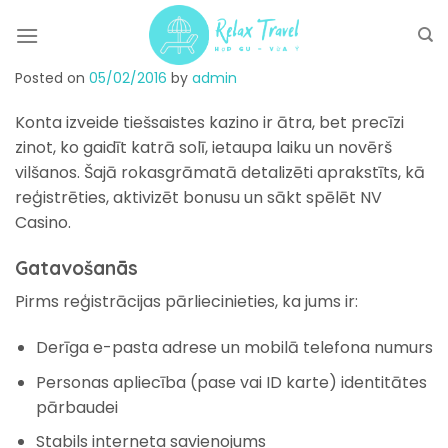
Skip
to
content
Posted on
05/02/2016
by
admin
Konta izveide tiešsaistes kazino ir ātra, bet precīzi
zinot, ko gaidīt katrā solī, ietaupa laiku un novērš
vilšanos. Šajā rokasgrāmatā detalizēti aprakstīts, kā
reģistrēties, aktivizēt bonusu un sākt spēlēt NV
Casino.
Gatavošanās
Pirms reģistrācijas pārliecinieties, ka jums ir:
Derīga e-pasta adrese un mobilā telefona numurs
Personas apliecība (pase vai ID karte) identitātes
pārbaudei
Stabils interneta savienojums