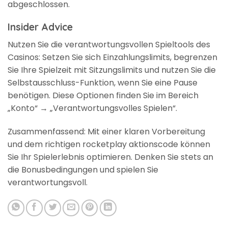
abgeschlossen.
Insider Advice
Nutzen Sie die verantwortungsvollen Spieltools des
Casinos: Setzen Sie sich Einzahlungslimits, begrenzen
Sie Ihre Spielzeit mit Sitzungslimits und nutzen Sie die
Selbstausschluss-Funktion, wenn Sie eine Pause
benötigen. Diese Optionen finden Sie im Bereich
„Konto“ → „Verantwortungsvolles Spielen“.
Zusammenfassend: Mit einer klaren Vorbereitung
und dem richtigen rocketplay aktionscode können
Sie Ihr Spielerlebnis optimieren. Denken Sie stets an
die Bonusbedingungen und spielen Sie
verantwortungsvoll.