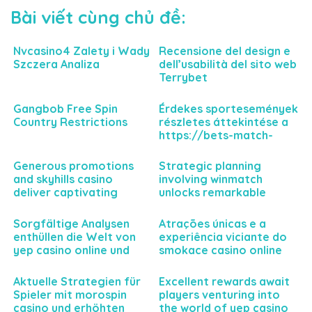
Bài viết cùng chủ đề:
Nvcasino4 Zalety i Wady
Recensione del design e
Szczera Analiza
dell’usabilità del sito web
Terrybet
Gangbob Free Spin
Érdekes sportesemények
Country Restrictions
részletes áttekintése a
https://bets-match-
hu.com felületén
keresztül a nyerési
Generous promotions
Strategic planning
esélyekhez
and skyhills casino
involving winmatch
deliver captivating
unlocks remarkable
gaming experiences
business potential today
today
Sorgfältige Analysen
Atrações únicas e a
enthüllen die Welt von
experiência viciante do
yep casino online und
smokace casino online
dessen Einfluss auf deine
para jogadores
Spielerfahrung
exigentes
Aktuelle Strategien für
Excellent rewards await
Spieler mit morospin
players venturing into
casino und erhöhten
the world of yep casino