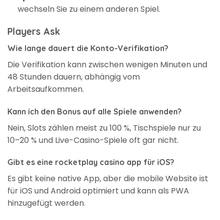
wechseln Sie zu einem anderen Spiel.
Players Ask
Wie lange dauert die Konto-Verifikation?
Die Verifikation kann zwischen wenigen Minuten und
48 Stunden dauern, abhängig vom
Arbeitsaufkommen.
Kann ich den Bonus auf alle Spiele anwenden?
Nein, Slots zählen meist zu 100 %, Tischspiele nur zu
10–20 % und Live-Casino-Spiele oft gar nicht.
Gibt es eine rocketplay casino app für iOS?
Es gibt keine native App, aber die mobile Website ist
für iOS und Android optimiert und kann als PWA
hinzugefügt werden.