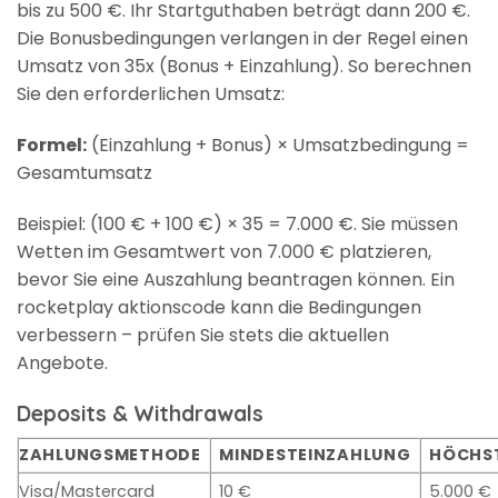
bis zu 500 €. Ihr Startguthaben beträgt dann 200 €.
Die Bonusbedingungen verlangen in der Regel einen
Umsatz von 35x (Bonus + Einzahlung). So berechnen
Sie den erforderlichen Umsatz:
Formel:
(Einzahlung + Bonus) × Umsatzbedingung =
Gesamtumsatz
Beispiel: (100 € + 100 €) × 35 = 7.000 €. Sie müssen
Wetten im Gesamtwert von 7.000 € platzieren,
bevor Sie eine Auszahlung beantragen können. Ein
rocketplay aktionscode kann die Bedingungen
verbessern – prüfen Sie stets die aktuellen
Angebote.
Deposits & Withdrawals
ZAHLUNGSMETHODE
MINDESTEINZAHLUNG
HÖCHS
Visa/Mastercard
10 €
5.000 €