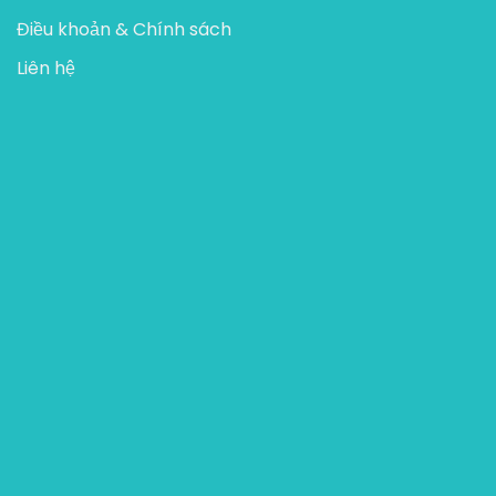
Điều khoản & Chính sách
Liên hệ