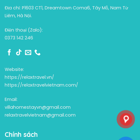
Địa chỉ: P1603 CT1, Dreamtown Coma6, Tây Mỗ, Nam Từ
Liêm, Hà Nội.
Điện thoại (Zalo):
0373 142 246
Website:
https://relaxtravel.vn/
https://relaxtravelvietnam.com/
Email:
villahomestayvn@gmail.com
relaxtravelvietnam@gmail.com
Chính sách