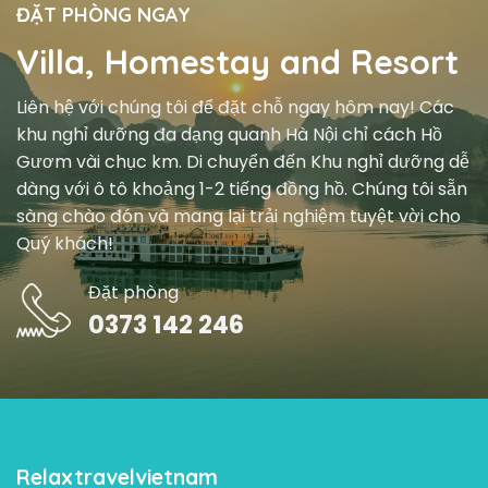
ĐẶT PHÒNG NGAY
Villa, Homestay and Resort
Liên hệ với chúng tôi để đặt chỗ ngay hôm nay! Các
khu nghỉ dưỡng đa dạng quanh Hà Nội chỉ cách Hồ
Gươm vài chục km. Di chuyển đến Khu nghỉ dưỡng dễ
dàng với ô tô khoảng 1-2 tiếng đồng hồ. Chúng tôi sẵn
sàng chào đón và mang lại trải nghiệm tuyệt vời cho
Quý khách!
Đặt phòng
0373 142 246
Relaxtravelvietnam