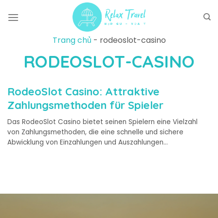
Skip
to
content
Trang chủ
-
rodeoslot-casino
RODEOSLOT-CASINO
RodeoSlot Casino: Attraktive
Zahlungsmethoden für Spieler
Das RodeoSlot Casino bietet seinen Spielern eine Vielzahl
von Zahlungsmethoden, die eine schnelle und sichere
Abwicklung von Einzahlungen und Auszahlungen
gewährleisten. Die Auswahl der richtigen Zahlungsmethode
kann entscheidend für ein reibungsloses Spielerlebnis sein. In
diesem...