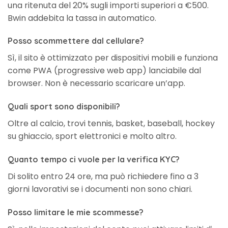
una ritenuta del 20% sugli importi superiori a €500.
Bwin addebita la tassa in automatico.
Posso scommettere dal cellulare?
Sì, il sito è ottimizzato per dispositivi mobili e funziona
come PWA (progressive web app) lanciabile dal
browser. Non è necessario scaricare un’app.
Quali sport sono disponibili?
Oltre al calcio, trovi tennis, basket, baseball, hockey
su ghiaccio, sport elettronici e molto altro.
Quanto tempo ci vuole per la verifica KYC?
Di solito entro 24 ore, ma può richiedere fino a 3
giorni lavorativi se i documenti non sono chiari.
Posso limitare le mie scommesse?