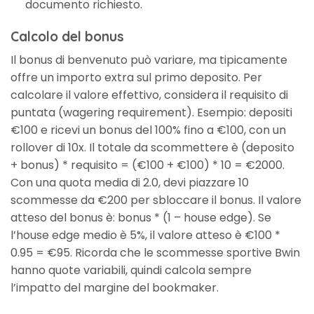
documento richiesto.
Calcolo del bonus
Il bonus di benvenuto può variare, ma tipicamente
offre un importo extra sul primo deposito. Per
calcolare il valore effettivo, considera il requisito di
puntata (wagering requirement). Esempio: depositi
€100 e ricevi un bonus del 100% fino a €100, con un
rollover di 10x. Il totale da scommettere è (deposito
+ bonus) * requisito = (€100 + €100) * 10 = €2000.
Con una quota media di 2.0, devi piazzare 10
scommesse da €200 per sbloccare il bonus. Il valore
atteso del bonus è: bonus * (1 – house edge). Se
l’house edge medio è 5%, il valore atteso è €100 *
0.95 = €95. Ricorda che le scommesse sportive Bwin
hanno quote variabili, quindi calcola sempre
l’impatto del margine del bookmaker.