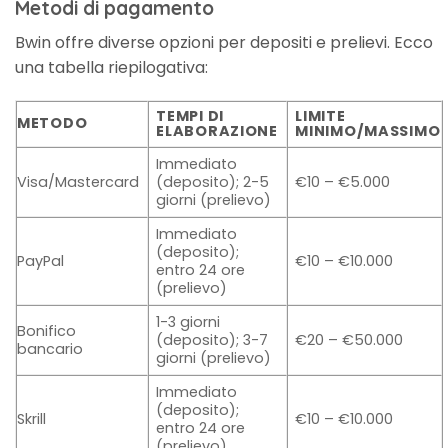
Metodi di pagamento
Bwin offre diverse opzioni per depositi e prelievi. Ecco
una tabella riepilogativa:
TEMPI DI
LIMITE
METODO
ELABORAZIONE
MINIMO/MASSIMO
Immediato
Visa/Mastercard
(deposito); 2-5
€10 – €5.000
giorni (prelievo)
Immediato
(deposito);
PayPal
€10 – €10.000
entro 24 ore
(prelievo)
1-3 giorni
Bonifico
(deposito); 3-7
€20 – €50.000
bancario
giorni (prelievo)
Immediato
(deposito);
Skrill
€10 – €10.000
entro 24 ore
(prelievo)