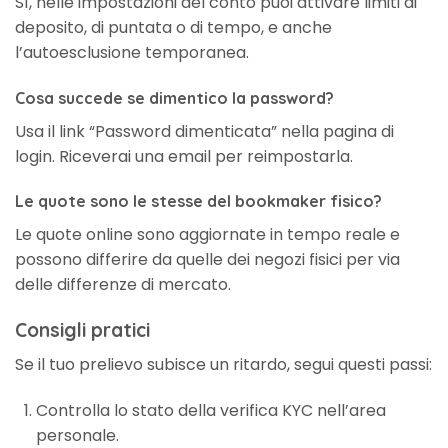
Sì, nelle impostazioni del conto puoi attivare limiti di
deposito, di puntata o di tempo, e anche
l’autoesclusione temporanea.
Cosa succede se dimentico la password?
Usa il link “Password dimenticata” nella pagina di
login. Riceverai una email per reimpostarla.
Le quote sono le stesse del bookmaker fisico?
Le quote online sono aggiornate in tempo reale e
possono differire da quelle dei negozi fisici per via
delle differenze di mercato.
Consigli pratici
Se il tuo prelievo subisce un ritardo, segui questi passi:
Controlla lo stato della verifica KYC nell’area
personale.