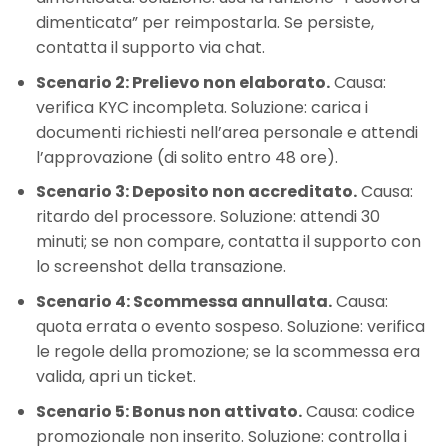
dimenticata” per reimpostarla. Se persiste,
contatta il supporto via chat.
Scenario 2: Prelievo non elaborato.
Causa:
verifica KYC incompleta. Soluzione: carica i
documenti richiesti nell’area personale e attendi
l’approvazione (di solito entro 48 ore).
Scenario 3: Deposito non accreditato.
Causa:
ritardo del processore. Soluzione: attendi 30
minuti; se non compare, contatta il supporto con
lo screenshot della transazione.
Scenario 4: Scommessa annullata.
Causa:
quota errata o evento sospeso. Soluzione: verifica
le regole della promozione; se la scommessa era
valida, apri un ticket.
Scenario 5: Bonus non attivato.
Causa: codice
promozionale non inserito. Soluzione: controlla i