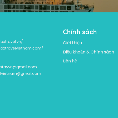
Chính sách
laxtravel.vn/
Giới thiệu
elaxtravelvietnam.com/
Điều khoản & Chính sách
Liên hệ
estayvn@gmail.com
velvietnam@gmail.com