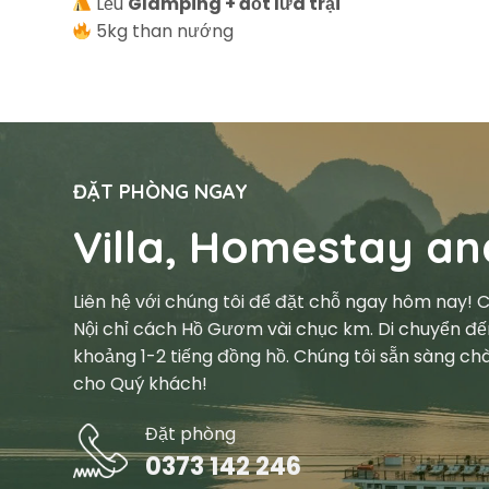
Lều
Glamping + đốt lửa trại
5kg than nướng
ĐẶT PHÒNG NGAY
Villa, Homestay an
Liên hệ với chúng tôi để đặt chỗ ngay hôm nay!
Nội chỉ cách Hồ Gươm vài chục km. Di chuyển đế
khoảng 1-2 tiếng đồng hồ. Chúng tôi sẵn sàng chà
cho Quý khách!
Đặt phòng
0373 142 246