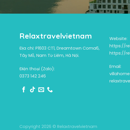
Relaxtravelvietnam
Website:
https://re
Địa chỉ: P1603 CT1, Dreamtown Coma6,
https://r
Tây Mỗ, Nam Từ Liêm, Hà Nội.
Email:
Điện thoại (Zalo):
villahom
0373 142 246
relaxtra
Copyright 2026 © Relaxtravelvietnam