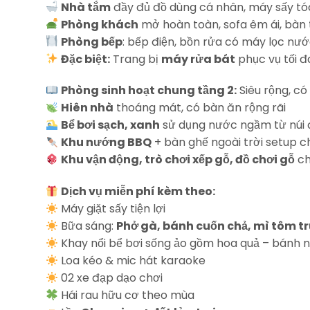
Nhà tắm
đầy đủ đồ dùng cá nhân, máy sấy tóc, 
Phòng khách
mở hoàn toàn, sofa êm ái, bàn tr
Phòng bếp
: bếp điện, bồn rửa có máy lọc nướ
Đặc biệt:
Trang bị
máy rửa bát
phục vụ tối đ
Phòng sinh hoạt chung tầng 2:
Siêu rộng, có
Hiên nhà
thoáng mát, có bàn ăn rộng rãi
Bể bơi sạch, xanh
sử dụng nước ngầm từ núi đ
Khu nướng BBQ
+ bàn ghế ngoài trời setup 
Khu vận động, trò chơi xếp gỗ, đồ chơi gỗ
ch
Dịch vụ miễn phí kèm theo:
Máy giặt sấy tiện lợi
Bữa sáng:
Phở gà, bánh cuốn chả, mì tôm t
Khay nổi bể bơi sống ảo gồm hoa quả – bánh 
Loa kéo & mic hát karaoke
02 xe đạp dạo chơi
Hái rau hữu cơ theo mùa