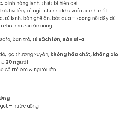
bình nóng lạnh, thiết bị hiện đại
à, tivi lớn, kệ ngồi nhìn ra khu vườn xanh mát
c, tủ lạnh, bàn ghế ăn, bát đũa – xoong nồi đầy đủ
a cho nhu cầu ăn uống
 sofa, bàn trà,
tủ sách lớn
,
Bàn Bi-a
á, lọc thường xuyên,
không hóa chất, không clo
cho
20 người
o cả trẻ em & người lớn
rứng
ngọt – nước uống