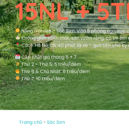
15NL + 5T
Nắng Garden – Sóc Sơn: Villa 5 phòng ngủ, sức c
Không gian xanh mát, sân vườn rộng, có bể bơi 
Cách Hà Nội chỉ 40 phút lái xe – quá tiện cho kỳ 
Cập nhật giá tháng 6 + 7
Thứ 2 – Thứ 5: 5 triệu/đêm
Thứ 6 & Chủ Nhật: 6 triệu/đêm
Thứ 7: 10 triệu/đêm
Trang chủ
-
Sóc Sơn