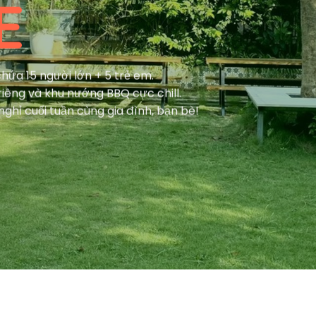
E
hứa 15 người lớn + 5 trẻ em.
riêng và khu nướng BBQ cực chill.
nghỉ cuối tuần cùng gia đình, bạn bè!