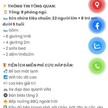
THÔNG TIN TỔNG QUAN:
Tổng: 8 phòng ngủ
Sức chứa tiêu chuẩn: 22 người lớn + 8 trẻ em
dưới 5 tuổi
Gồm:
• 8 giường 1m8
• 4 giường 2m
• 2 sofa bed
• 2 đệm 1m6x2m
TIỆN ÍCH MIỄN PHÍ CỰC HẤP DẪN:
Bể bơi mát lạnh
Wifi tốc độ cao
Loa kéo giải trí
Xe đạp dạo quanh villa
Bàn bida tầng 3
Bếp nướng BBQ ngoài trời
Đầy đủ bếp trong nhà, nồi chảo, bát đĩa, ly cốc, gia