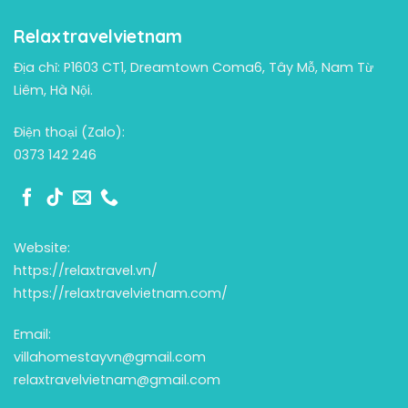
Relaxtravelvietnam
Địa chỉ: P1603 CT1, Dreamtown Coma6, Tây Mỗ, Nam Từ
Liêm, Hà Nội.
Điện thoại (Zalo):
0373 142 246
Website:
https://relaxtravel.vn/
https://relaxtravelvietnam.com/
Email:
villahomestayvn@gmail.com
relaxtravelvietnam@gmail.com