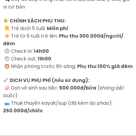
vị cơ bản
CHÍNH SÁCH PHỤ THU:
Trẻ dưới 5 tuổi:
Miễn phí
Trẻ từ 6 tuổi trở lên:
Phụ thu 300.000đ/người/
đêm
Check in:
14h00
Check out:
11h00
Nhận phòng trước 8h sáng:
Phụ thu 100% giá đêm
DỊCH VỤ PHỤ PHÍ (nếu sử dụng):
Dọn vệ sinh sau tiệc:
500.000đ/bữa
(
không bắt
buộc
)
Thuê thuyền kayak/sup (đã kèm áo phao):
250.000đ/chiếc