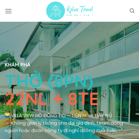
Skip
to
content
KHÁM PHÁ
THỞ (8PN)
22NL + 8TE
VILLA VIEW HỒ ĐỒNG ĐÒ – TIỆN NGHI ĐẦY ĐỦ
Không gian lý tưởng cho đại gia đình, team đông
người hoặc đoàn công ty đi nghỉ dưỡng cuối tuần