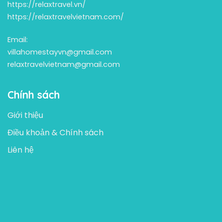
https://relaxtravel.vn/
https://relaxtravelvietnam.com/
Email:
villahomestayvn@gmail.com
relaxtravelvietnam@gmail.com
Chính sách
Giới thiệu
Điều khoản & Chính sách
Liên hệ