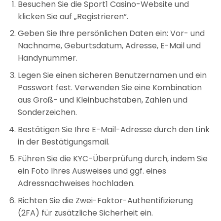
Besuchen Sie die Sport1 Casino-Website und
klicken Sie auf „Registrieren”.
Geben Sie Ihre persönlichen Daten ein: Vor- und
Nachname, Geburtsdatum, Adresse, E-Mail und
Handynummer.
Legen Sie einen sicheren Benutzernamen und ein
Passwort fest. Verwenden Sie eine Kombination
aus Groß- und Kleinbuchstaben, Zahlen und
Sonderzeichen.
Bestätigen Sie Ihre E-Mail-Adresse durch den Link
in der Bestätigungsmail.
Führen Sie die KYC-Überprüfung durch, indem Sie
ein Foto Ihres Ausweises und ggf. eines
Adressnachweises hochladen.
Richten Sie die Zwei-Faktor-Authentifizierung
(2FA) für zusätzliche Sicherheit ein.