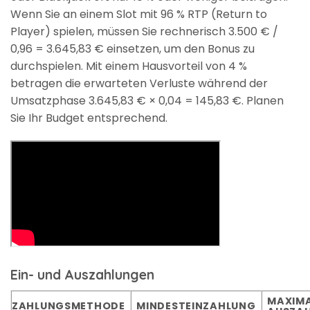
Wenn Sie an einem Slot mit 96 % RTP (Return to
Player) spielen, müssen Sie rechnerisch 3.500 € /
0,96 = 3.645,83 € einsetzen, um den Bonus zu
durchspielen. Mit einem Hausvorteil von 4 %
betragen die erwarteten Verluste während der
Umsatzphase 3.645,83 € × 0,04 = 145,83 €. Planen
Sie Ihr Budget entsprechend.
Ein- und Auszahlungen
MAXIM
ZAHLUNGSMETHODE
MINDESTEINZAHLUNG