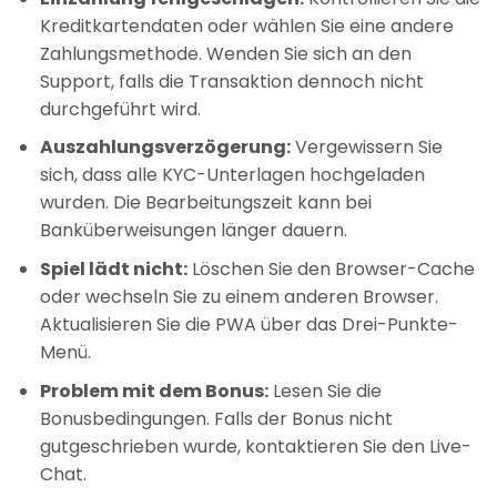
Kreditkartendaten oder wählen Sie eine andere
Zahlungsmethode. Wenden Sie sich an den
Support, falls die Transaktion dennoch nicht
durchgeführt wird.
Auszahlungsverzögerung:
Vergewissern Sie
sich, dass alle KYC-Unterlagen hochgeladen
wurden. Die Bearbeitungszeit kann bei
Banküberweisungen länger dauern.
Spiel lädt nicht:
Löschen Sie den Browser-Cache
oder wechseln Sie zu einem anderen Browser.
Aktualisieren Sie die PWA über das Drei-Punkte-
Menü.
Problem mit dem Bonus:
Lesen Sie die
Bonusbedingungen. Falls der Bonus nicht
gutgeschrieben wurde, kontaktieren Sie den Live-
Chat.