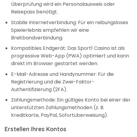
Überprüfung wird ein Personalausweis oder
Reisepass benötigt.
Stabile Internetverbindung: Für ein reibungsloses
Spielerlebnis empfehlen wir eine
Breitbandverbindung.
Kompatibles Endgerät: Das Sport1 Casino ist als
progressive Web-App (PWA) optimiert und kann
direkt im Browser gestartet werden.
E-Mail-Adresse und Handynummer: Für die
Registrierung und die Zwei-Faktor-
Authentifizierung (2FA).
Zahlungsmethode: Ein gültiges Konto bei einer der
unterstützten Zahlungsmethoden (z. B.
Kreditkarte, PayPal, Sofortüberweisung).
Erstellen Ihres Kontos