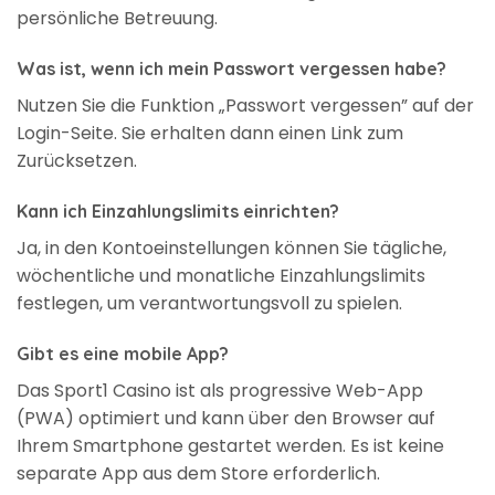
persönliche Betreuung.
Was ist, wenn ich mein Passwort vergessen habe?
Nutzen Sie die Funktion „Passwort vergessen” auf der
Login-Seite. Sie erhalten dann einen Link zum
Zurücksetzen.
Kann ich Einzahlungslimits einrichten?
Ja, in den Kontoeinstellungen können Sie tägliche,
wöchentliche und monatliche Einzahlungslimits
festlegen, um verantwortungsvoll zu spielen.
Gibt es eine mobile App?
Das Sport1 Casino ist als progressive Web-App
(PWA) optimiert und kann über den Browser auf
Ihrem Smartphone gestartet werden. Es ist keine
separate App aus dem Store erforderlich.