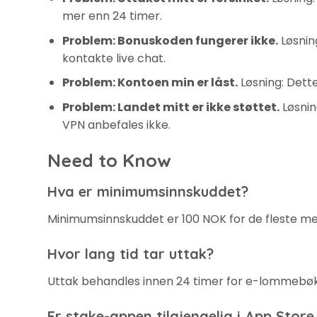
mer enn 24 timer.
Problem: Bonuskoden fungerer ikke.
Løsning
kontakte live chat.
Problem: Kontoen min er låst.
Løsning: Dette
Problem: Landet mitt er ikke støttet.
Løsning
VPN anbefales ikke.
Need to Know
Hva er minimumsinnskuddet?
Minimumsinnskuddet er 100 NOK for de fleste me
Hvor lang tid tar uttak?
Uttak behandles innen 24 timer for e-lommebøk
Er stake-appen tilgjengelig i App Store