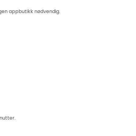
gen appbutikk nødvendig.
nutter.