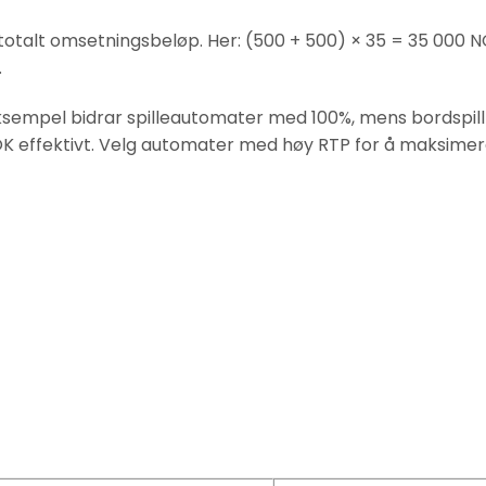
talt omsetningsbeløp. Her: (500 + 500) × 35 = 35 000 NOK
.
r eksempel bidrar spilleautomater med 100%, mens bordspill
OK effektivt. Velg automater med høy RTP for å maksimer