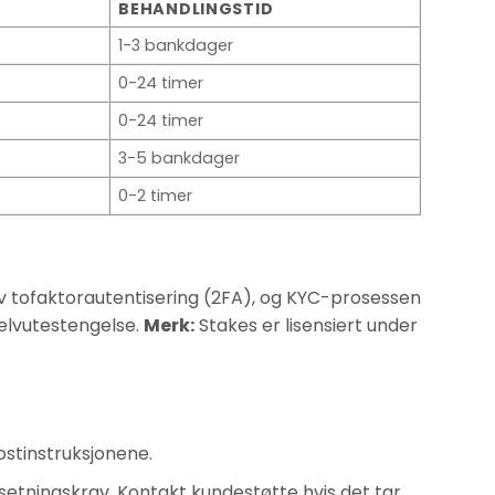
BEHANDLINGSTID
1-3 bankdager
0-24 timer
0-24 timer
3-5 bankdager
0-2 timer
av tofaktorautentisering (2FA), og KYC-prosessen
selvutestengelse.
Merk:
Stakes er lisensiert under
ostinstruksjonene.
omsetningskrav. Kontakt kundestøtte hvis det tar