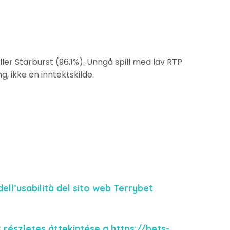
er Starburst (96,1%). Unngå spill med lav RTP
 ikke en inntektskilde.
ell’usabilità del sito web Terrybet
észletes áttekintése a https://bets-