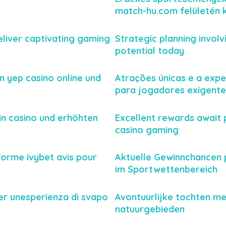
match-hu.com felületén k
eliver captivating gaming
Strategic planning invol
potential today
n yep casino online und
Atrações únicas e a expe
para jogadores exigente
in casino und erhöhten
Excellent rewards await 
casino gaming
forme ivybet avis pour
Aktuelle Gewinnchancen p
im Sportwettenbereich
er unesperienza di svapo
Avontuurlijke tochten m
natuurgebieden