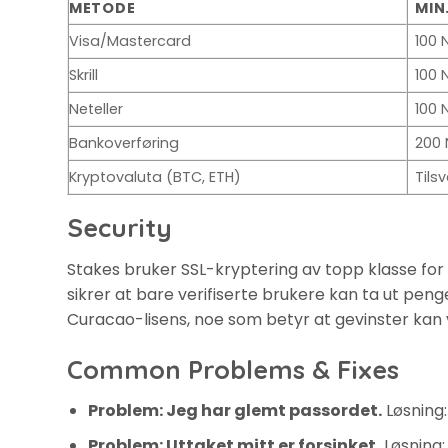
METODE
MIN
Visa/Mastercard
100 
Skrill
100 
Neteller
100 
Bankoverføring
200
Kryptovaluta (BTC, ETH)
Tils
Security
Stakes bruker SSL-kryptering av topp klasse for
sikrer at bare verifiserte brukere kan ta ut pen
Curacao-lisens, noe som betyr at gevinster kan v
Common Problems & Fixes
Problem: Jeg har glemt passordet.
Løsning:
Problem: Uttaket mitt er forsinket.
Løsning: