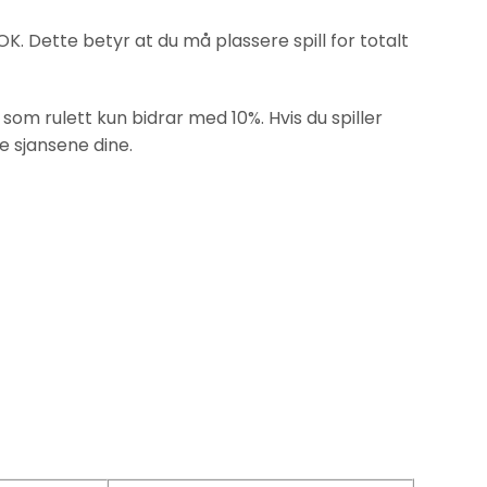
. Dette betyr at du må plassere spill for totalt
 som rulett kun bidrar med 10%. Hvis du spiller
e sjansene dine.