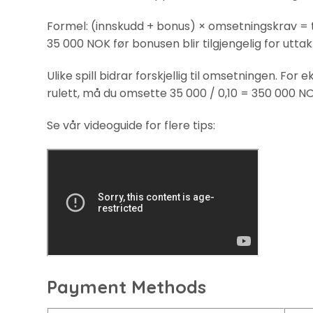
Formel: (innskudd + bonus) × omsetningskrav = to
35 000 NOK før bonusen blir tilgjengelig for uttak
Ulike spill bidrar forskjellig til omsetningen. Fo
rulett, må du omsette 35 000 / 0,10 = 350 000 N
Se vår videoguide for flere tips:
Payment Methods