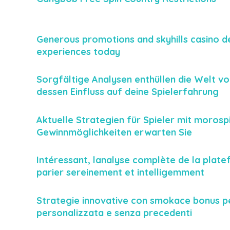
Generous promotions and skyhills casino d
experiences today
Sorgfältige Analysen enthüllen die Welt vo
dessen Einfluss auf deine Spielerfahrung
Aktuelle Strategien für Spieler mit morosp
Gewinnmöglichkeiten erwarten Sie
Intéressant, lanalyse complète de la plate
parier sereinement et intelligemment
Strategie innovative con smokace bonus p
personalizzata e senza precedenti