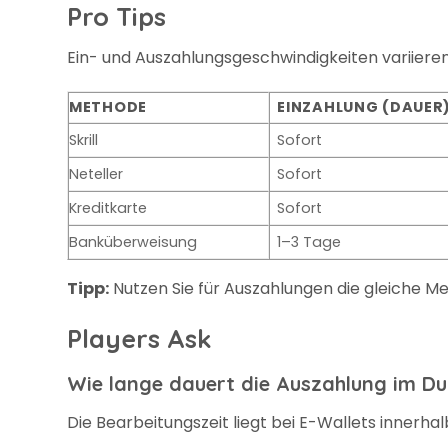
Pro Tips
Ein- und Auszahlungsgeschwindigkeiten variieren 
METHODE
EINZAHLUNG (DAUER
Skrill
Sofort
Neteller
Sofort
Kreditkarte
Sofort
Banküberweisung
1–3 Tage
Tipp:
Nutzen Sie für Auszahlungen die gleiche Me
Players Ask
Wie lange dauert die Auszahlung im Du
Die Bearbeitungszeit liegt bei E-Wallets inner