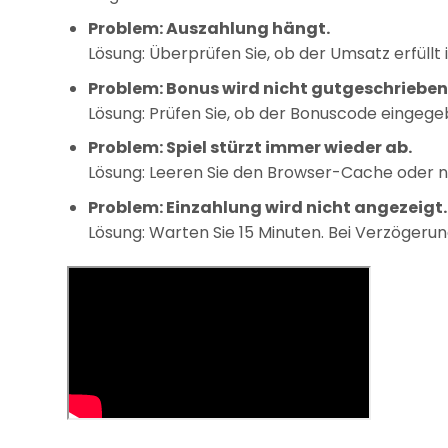
Problem: Auszahlung hängt.
Lösung: Überprüfen Sie, ob der Umsatz erfüllt 
Problem: Bonus wird nicht gutgeschrieben
Lösung: Prüfen Sie, ob der Bonuscode eingege
Problem: Spiel stürzt immer wieder ab.
Lösung: Leeren Sie den Browser-Cache oder nu
Problem: Einzahlung wird nicht angezeigt.
Lösung: Warten Sie 15 Minuten. Bei Verzögeru