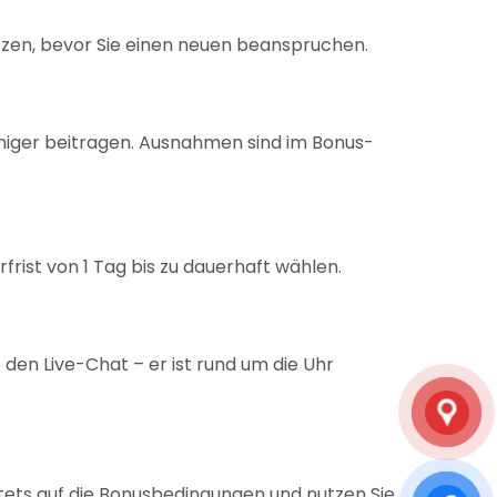
setzen, bevor Sie einen neuen beanspruchen.
weniger beitragen. Ausnahmen sind im Bonus-
frist von 1 Tag bis zu dauerhaft wählen.
 den Live-Chat – er ist rund um die Uhr
 stets auf die Bonusbedingungen und nutzen Sie