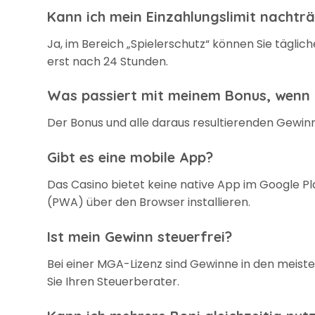
Kann ich mein Einzahlungslimit nachtr
Ja, im Bereich „Spielerschutz“ können Sie täglic
erst nach 24 Stunden.
Was passiert mit meinem Bonus, wenn i
Der Bonus und alle daraus resultierenden Gewinne
Gibt es eine mobile App?
Das Casino bietet keine native App im Google P
(PWA) über den Browser installieren.
Ist mein Gewinn steuerfrei?
Bei einer MGA-Lizenz sind Gewinne in den meiste
Sie Ihren Steuerberater.