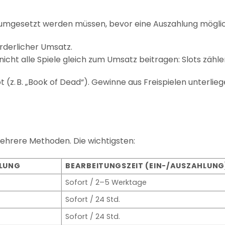
 umgesetzt werden müssen, bevor eine Auszahlung möglich
rderlicher Umsatz.
 nicht alle Spiele gleich zum Umsatz beitragen: Slots zählen
lot (z. B. „Book of Dead“). Gewinne aus Freispielen unter
ehrere Methoden. Die wichtigsten:
LUNG
BEARBEITUNGSZEIT (EIN-/AUSZAHLUNG
Sofort / 2–5 Werktage
Sofort / 24 Std.
Sofort / 24 Std.