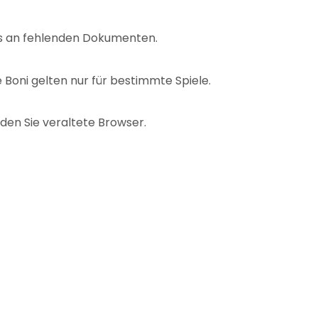
t es an fehlenden Dokumenten.
 Boni gelten nur für bestimmte Spiele.
den Sie veraltete Browser.