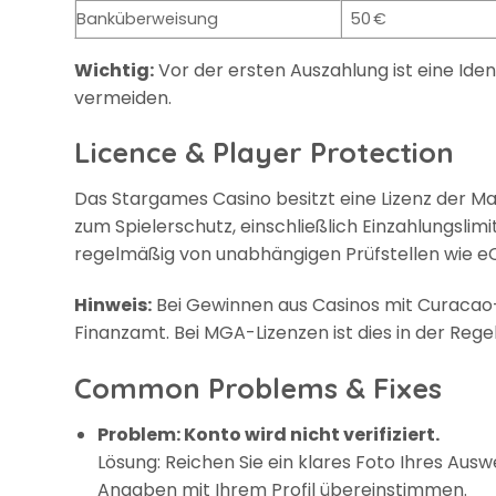
Banküberweisung
50 €
Wichtig:
Vor der ersten Auszahlung ist eine Ide
vermeiden.
Licence & Player Protection
Das Stargames Casino besitzt eine Lizenz der 
zum Spielerschutz, einschließlich Einzahlungsli
regelmäßig von unabhängigen Prüfstellen wie 
Hinweis:
Bei Gewinnen aus Casinos mit Curacao-L
Finanzamt. Bei MGA-Lizenzen ist dies in der Regel 
Common Problems & Fixes
Problem: Konto wird nicht verifiziert.
Lösung: Reichen Sie ein klares Foto Ihres Aus
Angaben mit Ihrem Profil übereinstimmen.