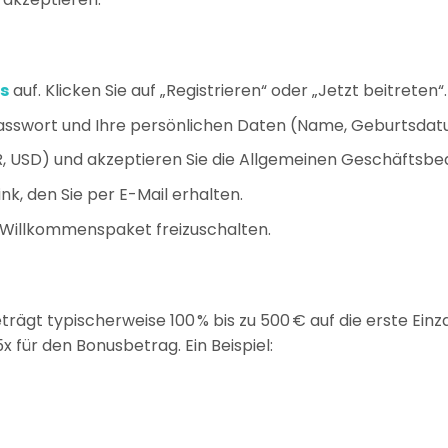
s
auf. Klicken Sie auf „Registrieren“ oder „Jetzt beitreten“.
Passwort und Ihre persönlichen Daten (Name, Geburtsdatu
R, USD) und akzeptieren Sie die Allgemeinen Geschäftsbe
nk, den Sie per E-Mail erhalten.
s Willkommenspaket freizuschalten.
t typischerweise 100 % bis zu 500 € auf die erste Einzahl
für den Bonusbetrag. Ein Beispiel: