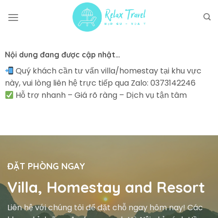
Skip
to
content
Nội dung đang được cập nhật…
Quý khách cần tư vấn villa/homestay tại khu vực
này, vui lòng liên hệ trực tiếp qua Zalo: 0373142246
Hỗ trợ nhanh – Giá rõ ràng – Dịch vụ tận tâm
ĐẶT PHÒNG NGAY
Villa, Homestay and Resort
Liên hệ với chúng tôi để đặt chỗ ngay hôm nay! Các