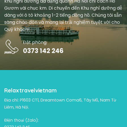
khu nghỉ dưỡng đa dạng quanh Hà Nội chỉ cách Hồ
Gươm vài chục km. Di chuyển đến Khu nghỉ dưỡng dễ
dàng với ô tô khoảng 1-2 tiếng đồng hồ. Chúng tôi sẵn
sàng chào đón và mang lại trải nghiệm tuyệt vời cho
Quý khách!
Đặt phòng
0373 142 246
Relaxtravelvietnam
Địa chỉ: P1603 CT1, Dreamtown Coma6, Tây Mỗ, Nam Từ
Liêm, Hà Nội.
Điện thoại (Zalo):