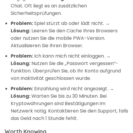
Chat. Oft liegt es an zusätzlichen
Sicherheitsprüfungen.
Problem:
Spiel stürzt ab oder lädt nicht. →
Lösung:
Leeren Sie den Cache Ihres Browsers
oder nutzen Sie die mobile PWA-Version.
Aktualisieren Sie Ihren Browser.
Problem:
Ich kann mich nicht einloggen. →
Lösung:
Nutzen Sie die „Passwort vergessen“-
Funktion. Überprüfen Sie, ob Ihr Konto aufgrund
von Inaktivität geschlossen wurde.
Problem:
Einzahlung wird nicht angezeigt. →
Lösung:
Warten Sie bis zu 30 Minuten. Bei
Kryptowährungen sind Bestätigungen im
Netzwerk nötig. Kontaktieren Sie den Support, falls
das Geld nach 1 Stunde fehlt.
Worth Knowing