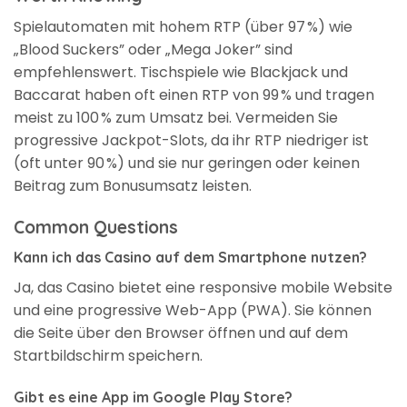
Spielautomaten mit hohem RTP (über 97 %) wie
„Blood Suckers” oder „Mega Joker” sind
empfehlenswert. Tischspiele wie Blackjack und
Baccarat haben oft einen RTP von 99 % und tragen
meist zu 100 % zum Umsatz bei. Vermeiden Sie
progressive Jackpot-Slots, da ihr RTP niedriger ist
(oft unter 90 %) und sie nur geringen oder keinen
Beitrag zum Bonusumsatz leisten.
Common Questions
Kann ich das Casino auf dem Smartphone nutzen?
Ja, das Casino bietet eine responsive mobile Website
und eine progressive Web-App (PWA). Sie können
die Seite über den Browser öffnen und auf dem
Startbildschirm speichern.
Gibt es eine App im Google Play Store?