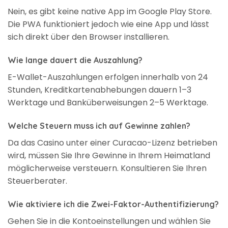
Nein, es gibt keine native App im Google Play Store.
Die PWA funktioniert jedoch wie eine App und lässt
sich direkt über den Browser installieren.
Wie lange dauert die Auszahlung?
E-Wallet-Auszahlungen erfolgen innerhalb von 24
Stunden, Kreditkartenabhebungen dauern 1–3
Werktage und Banküberweisungen 2–5 Werktage.
Welche Steuern muss ich auf Gewinne zahlen?
Da das Casino unter einer Curacao-Lizenz betrieben
wird, müssen Sie Ihre Gewinne in Ihrem Heimatland
möglicherweise versteuern. Konsultieren Sie Ihren
Steuerberater.
Wie aktiviere ich die Zwei-Faktor-Authentifizierung?
Gehen Sie in die Kontoeinstellungen und wählen Sie