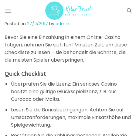
Skip
to
content
Posted on
27/11/2017
by
admin
Bevor Sie eine Einzahlung in einem Online-Casino
tätigen, nehmen Sie sich fünf Minuten Zeit, um diese
Checkliste zu lesen – sie behandelt die Schritte, die
die meisten Spieler überspringen.
Quick Checklist
Überprüfen Sie die Lizenz: Ein seriöses Casino
besitzt eine gültige Glücksspiellizenz, z. B. aus
Curacao oder Malta.
Lesen Sie die Bonusbedingungen: Achten Sie auf
Umsatzanforderungen, maximale Einsatzhöhe und
Spielgewichtung.
Bestätigen Sie die Zahlungsmethoden: Stellen Sie