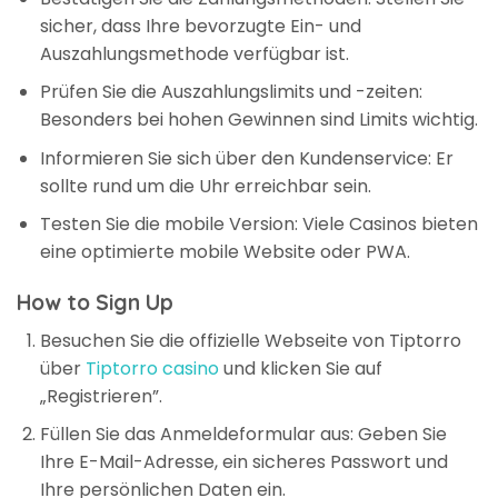
sicher, dass Ihre bevorzugte Ein- und
Auszahlungsmethode verfügbar ist.
Prüfen Sie die Auszahlungslimits und -zeiten:
Besonders bei hohen Gewinnen sind Limits wichtig.
Informieren Sie sich über den Kundenservice: Er
sollte rund um die Uhr erreichbar sein.
Testen Sie die mobile Version: Viele Casinos bieten
eine optimierte mobile Website oder PWA.
How to Sign Up
Besuchen Sie die offizielle Webseite von Tiptorro
über
Tiptorro casino
und klicken Sie auf
„Registrieren”.
Füllen Sie das Anmeldeformular aus: Geben Sie
Ihre E-Mail-Adresse, ein sicheres Passwort und
Ihre persönlichen Daten ein.