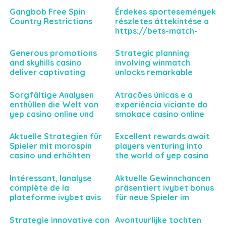
Gangbob Free Spin
Érdekes sportesemények
Country Restrictions
részletes áttekintése a
https://bets-match-
hu.com felületén
keresztül a nyerési
Generous promotions
Strategic planning
esélyekhez
and skyhills casino
involving winmatch
deliver captivating
unlocks remarkable
gaming experiences
business potential today
today
Sorgfältige Analysen
Atrações únicas e a
enthüllen die Welt von
experiência viciante do
yep casino online und
smokace casino online
dessen Einfluss auf deine
para jogadores
Spielerfahrung
exigentes
Aktuelle Strategien für
Excellent rewards await
Spieler mit morospin
players venturing into
casino und erhöhten
the world of yep casino
Gewinnmöglichkeiten
gaming
erwarten Sie
Intéressant, lanalyse
Aktuelle Gewinnchancen
complète de la
präsentiert ivybet bonus
plateforme ivybet avis
für neue Spieler im
pour parier sereinement
Sportwettenbereich
et intelligemment
Strategie innovative con
Avontuurlijke tochten