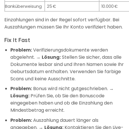
Banküberweisung
25 €
10.000 €
Einzahlungen sind in der Regel sofort verfügbar. Bei
Auszahlungen müssen Sie Ihr Konto verifiziert haben.
Fix It Fast
Problem:
Verifizierungsdokumente werden
abgelehnt. →
Lösung:
Stellen Sie sicher, dass alle
Dokumente lesbar sind und Ihren Namen sowie Ihr
Geburtsdatum enthalten. Verwenden Sie farbige
Scans und keine Ausschnitte.
Problem:
Bonus wird nicht gutgeschrieben. →
Lösung:
Prüfen Sie, ob Sie den Bonuscode
eingegeben haben und ob die Einzahlung den
Mindestbetrag erreicht.
Problem:
Auszahlung dauert länger als
angegeben. →
Lösung:
Kontaktieren Sie den Live-