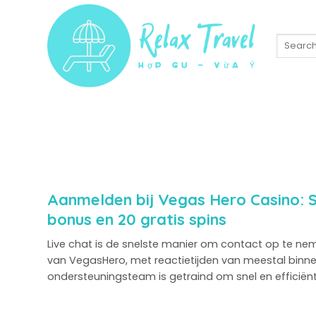
Skip
to
content
Aanmelden bij Vegas Hero Casino: 
bonus en 20 gratis spins
Live chat is de snelste manier om contact op te ne
van VegasHero, met reactietijden van meestal binne
ondersteuningsteam is getraind om snel en efficiënt 