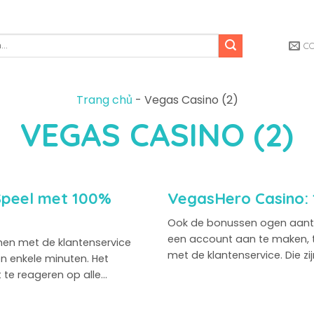
C
Trang chủ
-
Vegas Casino (2)
VEGAS CASINO (2)
Speel met 100%
VegasHero Casino: 
Ook de bonussen ogen aantre
een account aan te maken, t
men met de klantenservice
met de klantenservice. Die zij
n enkele minuten. Het
te reageren op alle...