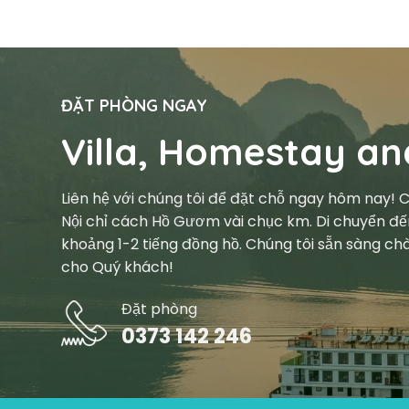
ĐẶT PHÒNG NGAY
Villa, Homestay an
Liên hệ với chúng tôi để đặt chỗ ngay hôm nay!
Nội chỉ cách Hồ Gươm vài chục km. Di chuyển đế
khoảng 1-2 tiếng đồng hồ. Chúng tôi sẵn sàng chà
cho Quý khách!
Đặt phòng
0373 142 246