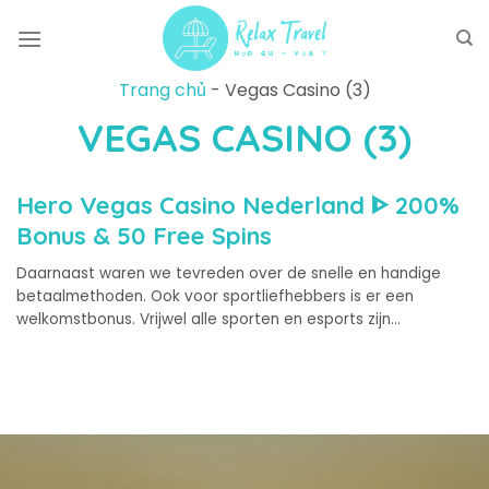
Skip
to
content
Trang chủ
-
Vegas Casino (3)
VEGAS CASINO (3)
Hero Vegas Casino Nederland ᐈ 200%
Bonus & 50 Free Spins
Daarnaast waren we tevreden over de snelle en handige
betaalmethoden. Ook voor sportliefhebbers is er een
welkomstbonus. Vrijwel alle sporten en esports zijn
beschikbaar. De website is bovendien ook beschikbaar in het
Nederlands. Via de...