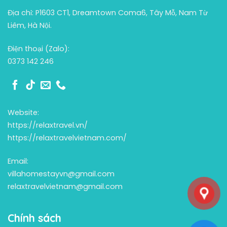
Địa chỉ: P1603 CT1, Dreamtown Coma6, Tây Mỗ, Nam Từ
Liêm, Hà Nội.
Điện thoại (Zalo):
0373 142 246
Website:
https://relaxtravel.vn/
https://relaxtravelvietnam.com/
Email:
villahomestayvn@gmail.com
relaxtravelvietnam@gmail.com
Chính sách