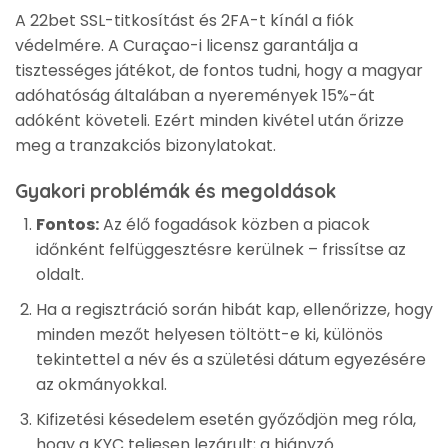
A 22bet SSL-titkosítást és 2FA-t kínál a fiók
védelmére. A Curaçao-i licensz garantálja a
tisztességes játékot, de fontos tudni, hogy a magyar
adóhatóság általában a nyeremények 15%-át
adóként követeli. Ezért minden kivétel után őrizze
meg a tranzakciós bizonylatokat.
Gyakori problémák és megoldások
Fontos:
Az élő fogadások közben a piacok
időnként felfüggesztésre kerülnek – frissítse az
oldalt.
Ha a regisztráció során hibát kap, ellenőrizze, hogy
minden mezőt helyesen töltött-e ki, különös
tekintettel a név és a születési dátum egyezésére
az okmányokkal.
Kifizetési késedelem esetén győződjön meg róla,
hogy a KYC teljesen lezárult; a hiányzó