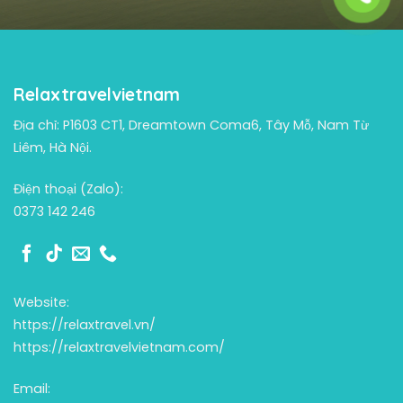
Relaxtravelvietnam
Địa chỉ: P1603 CT1, Dreamtown Coma6, Tây Mỗ, Nam Từ
Liêm, Hà Nội.
Điện thoại (Zalo):
0373 142 246
Website:
https://relaxtravel.vn/
https://relaxtravelvietnam.com/
Email: