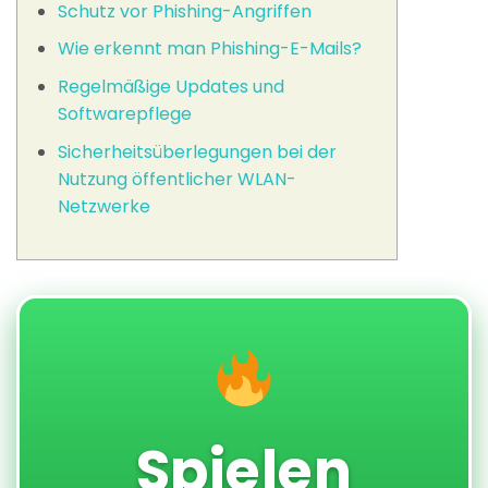
Schutz vor Phishing-Angriffen
Wie erkennt man Phishing-E-Mails?
Regelmäßige Updates und
Softwarepflege
Sicherheitsüberlegungen bei der
Nutzung öffentlicher WLAN-
Netzwerke
Spielen