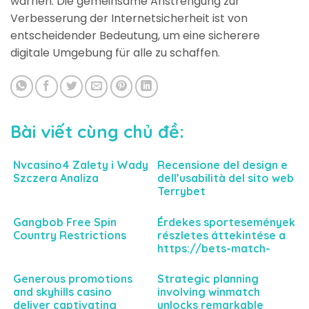
warnen. Die gemeinsame Anstrengung zur
Verbesserung der Internetsicherheit ist von
entscheidender Bedeutung, um eine sicherere
digitale Umgebung für alle zu schaffen.
Bài viết cùng chủ đề:
Nvcasino4 Zalety i Wady
Recensione del design e
Szczera Analiza
dell’usabilità del sito web
Terrybet
Gangbob Free Spin
Érdekes sportesemények
Country Restrictions
részletes áttekintése a
https://bets-match-
hu.com felületén
keresztül a nyerési
Generous promotions
Strategic planning
esélyekhez
and skyhills casino
involving winmatch
deliver captivating
unlocks remarkable