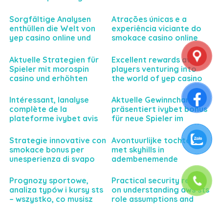
gaming experiences
business potential today
today
Sorgfältige Analysen
Atrações únicas e a
enthüllen die Welt von
experiência viciante do
yep casino online und
smokace casino online
dessen Einfluss auf deine
para jogadores
Spielerfahrung
exigentes
Aktuelle Strategien für
Excellent rewards await
Spieler mit morospin
players venturing into
casino und erhöhten
the world of yep casino
Gewinnmöglichkeiten
gaming
erwarten Sie
Intéressant, lanalyse
Aktuelle Gewinnchancen
complète de la
präsentiert ivybet bonus
plateforme ivybet avis
für neue Spieler im
pour parier sereinement
Sportwettenbereich
et intelligemment
Strategie innovative con
Avontuurlijke tochten
smokace bonus per
met skyhills in
unesperienza di svapo
adembenemende
personalizzata e senza
natuurgebieden
precedenti
Prognozy sportowe,
Practical security relies
analiza typów i kursy sts
on understanding aws sts
– wszystko, co musisz
role assumptions and
wiedzieć
temporary credentials