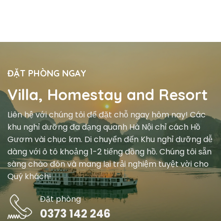
ĐẶT PHÒNG NGAY
Villa, Homestay and Resort
Liên hệ với chúng tôi để đặt chỗ ngay hôm nay! Các
khu nghỉ dưỡng đa dạng quanh Hà Nội chỉ cách Hồ
Gươm vài chục km. Di chuyển đến Khu nghỉ dưỡng dễ
dàng với ô tô khoảng 1-2 tiếng đồng hồ. Chúng tôi sẵn
sàng chào đón và mang lại trải nghiệm tuyệt vời cho
Quý khách!
Đặt phòng
0373 142 246