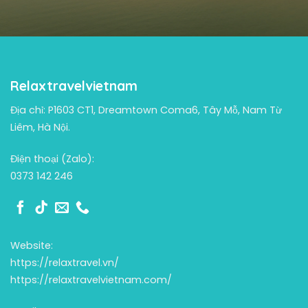
Relaxtravelvietnam
Địa chỉ: P1603 CT1, Dreamtown Coma6, Tây Mỗ, Nam Từ
Liêm, Hà Nội.
Điện thoại (Zalo):
0373 142 246
Website:
https://relaxtravel.vn/
https://relaxtravelvietnam.com/