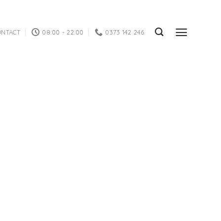
ONTACT
08:00 - 22:00
0373 142 246