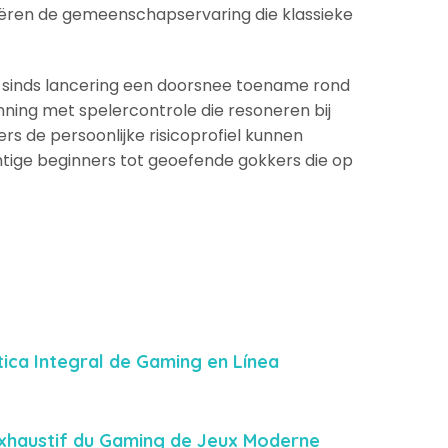
reëren de gemeenschapservaring die klassieke
ke sinds lancering een doorsnee toename rond
nning met spelercontrole die resoneren bij
s de persoonlijke risicoprofiel kunnen
chtige beginners tot geoefende gokkers die op
tica Integral de Gaming en Línea
Exhaustif du Gaming de Jeux Moderne