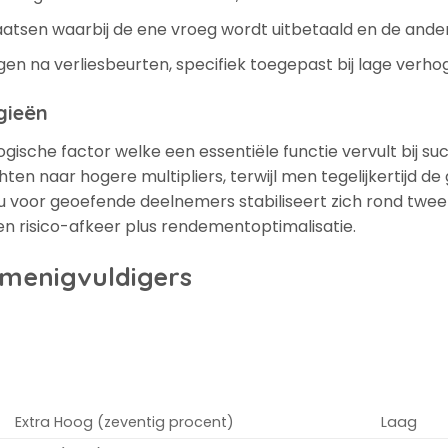
atsen waarbij de ene vroeg wordt uitbetaald en de ande
en na verliesbeurten, specifiek toegepast bij lage verhog
gieën
gische factor welke een essentiële functie vervult bij 
n naar hogere multipliers, terwijl men tegelijkertijd de
u voor geoefende deelnemers stabiliseert zich rond twee 
 risico-afkeer plus rendementoptimalisatie.
rmenigvuldigers
Extra Hoog (zeventig procent)
Laag