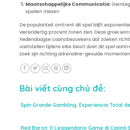
Maatschappelijke Communicatie:
Geïntegr
spellen missen
De populariteit omtrent dit spel blijft exponen
vierendertig procent tonen zien. Deze groei wor
hedendaagse casinobezoekers dat zoeken richtin
vaststellen tijdens elke beurt doet dit spel aan
zoek zijn richting adrenaline-gevulde momenten
Bài viết cùng chủ đề:
Spin Grande Gambling: Experiencia Total d
Red Baron: Il Leggendario Game di Casinò B