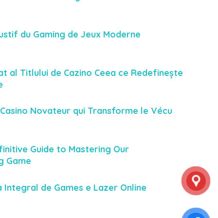
austif du Gaming de Jeux Moderne
t al Titlului de Cazino Ceea ce Redefinește
e
Casino Novateur qui Transforme le Vécu
nitive Guide to Mastering Our
ng Game
a Integral de Games e Lazer Online