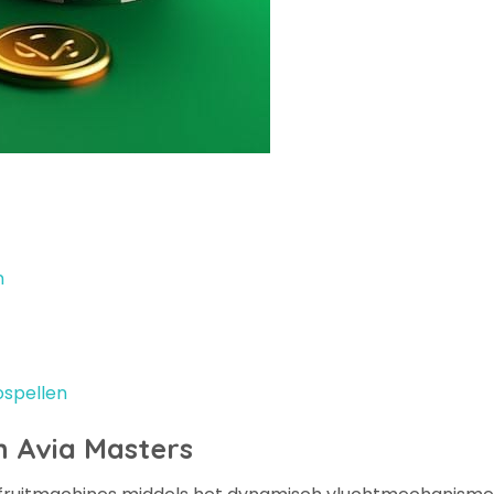
n
ospellen
n Avia Masters