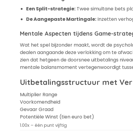
Een Split-strategie:
Twee simultane bets pla
De Aangepaste Martingale:
Inzetten verhog
Mentale Aspecten tijdens Game-strate
Wat het spel bijzonder maakt, wordt de psycholo
dealen aangaande deze verlokking om te afwachte
zien dat hetgeen de doorsnee uitbetalings nivea
mentale balansmoment vertegenwoordigt tussen
Uitbetalingsstructuur met Ve
Multiplier Range
Voorkomendheid
Gevaar Graad
Potentiële Winst (tien euro bet)
1.00x – één punt vijftig