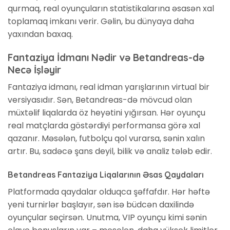
qurmaq, real oyunçuların statistikalarına əsasən xal
toplamaq imkanı verir. Gəlin, bu dünyaya daha
yaxından baxaq.
Fantaziya İdmanı Nədir və Betandreas-də
Necə İşləyir
Fantaziya idmanı, real idman yarışlarının virtual bir
versiyasıdır. Sən, Betandreas-də mövcud olan
müxtəlif liqalarda öz heyətini yığırsan. Hər oyunçu
real matçlarda göstərdiyi performansa görə xal
qazanır. Məsələn, futbolçu qol vurarsa, sənin xalın
artır. Bu, sadəcə şans deyil, bilik və analiz tələb edir.
Betandreas Fantaziya Liqalarının Əsas Qaydaları
Platformada qaydalar olduqca şəffafdır. Hər həftə
yeni turnirlər başlayır, sən isə büdcən daxilində
oyunçular seçirsən. Unutma, VIP oyunçu kimi sənin