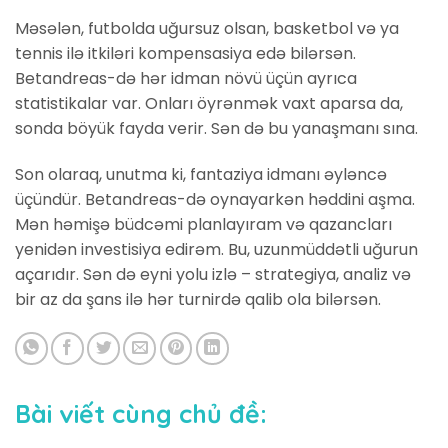
Məsələn, futbolda uğursuz olsan, basketbol və ya
tennis ilə itkiləri kompensasiya edə bilərsən.
Betandreas-də hər idman növü üçün ayrıca
statistikalar var. Onları öyrənmək vaxt aparsa da,
sonda böyük fayda verir. Sən də bu yanaşmanı sına.
Son olaraq, unutma ki, fantaziya idmanı əyləncə
üçündür. Betandreas-də oynayarkən həddini aşma.
Mən həmişə büdcəmi planlayıram və qazancları
yenidən investisiya edirəm. Bu, uzunmüddətli uğurun
açarıdır. Sən də eyni yolu izlə – strategiya, analiz və
bir az da şans ilə hər turnirdə qalib ola bilərsən.
Bài viết cùng chủ đề: