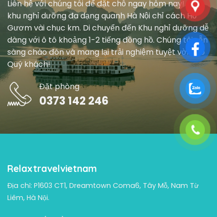
Liên hệ với chúng tôi để đặt chỗ ngay hôm nay! Các
khu nghỉ dưỡng đa dạng quanh Hà Nội chỉ cách Hồ
Gươm vài chục km. Di chuyển đến Khu nghỉ dưỡng dễ
dàng với ô tô khoảng 1-2 tiếng đồng hồ. Chúng tôi sẵn
sàng chào đón và mang lại trải nghiệm tuyệt vời cho
Quý khách!
Đặt phòng
0373 142 246
Relaxtravelvietnam
Địa chỉ: P1603 CT1, Dreamtown Coma6, Tây Mỗ, Nam Từ
Liêm, Hà Nội.