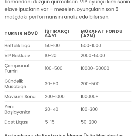
komandanı düzgün qurmalısan. VIP oyunçu kimi sənin
əlavə ipucların var – məsələn, oyunçuların son 5
matçdakı performansını analiz edə bilərsən.
İŞTIRAKÇI
MÜKAFAT FONDU
TURNIR NÖVÜ
SAYI
(AZN)
Həftəlik Liqa
50-100
500-1000
VIP Eksklüziv
10-20
2000-5000
Çempionat
100-500
10000-50000
Turniri
Gündəlik
30-50
200-500
Müsabiqə
Mövsüm Sonu
200-1000
100000+
Yeni
20-40
100-300
Başlayanlar
Dost Liqası
5-15
50-200
Betandreas-də Fantaziya İdmanı Üçün Məsləhətlər