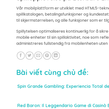
Vår mobilplattform er utviklet med HTML5-teknolo
spillkatalogen, betalingsfunksjoner og kundestø
til skjermstørrelsen, og alle funksjoner som er 
Spillytelsen optimaliseres kontinuerlig for å sik
mobile enheter til sin spillaktivitet, noe som ref
administreres fullstendig fra mobilenheten uten 
Bài viết cùng chủ đề:
Spin Grande Gambling: Experiencia Total d
Red Baron: Il Leggendario Game di Casinò B