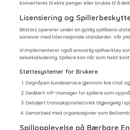
konverteres til ekte penger eller brukes til å de
Lisensiering og Spillerbeskytt
Bitstarz opererer under en gyldig spilllisens uts
samsvar med internasjonale standarder. Vår plat
Vi implementerer også ansvarlig spillverktøy so
selvekskludering. Spillere kan når som helst kon
Støttesystemer for Brukere
Døgnåpen kundeservice gjennom live chat og 
Dedikert VIP-manager for spillere som oppnår
Detaljert transaksjonshistorikk tilgjengelig i sp
Samarbeid med organisasjoner som BeGamble
Spillopplevelse på Bærbare E