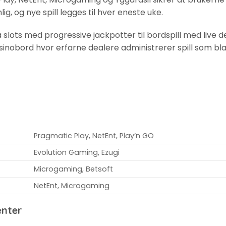
lig, og nye spill legges til hver eneste uke.
a slots med progressive jackpotter til bordspill med live 
asinobord hvor erfarne dealere administrerer spill som bl
Pragmatic Play, NetEnt, Play’n GO
Evolution Gaming, Ezugi
Microgaming, Betsoft
NetEnt, Microgaming
enter