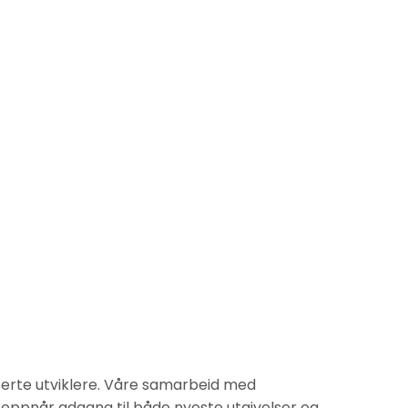
ekterte utviklere. Våre samarbeid med
 oppnår adgang til både nyeste utgivelser og