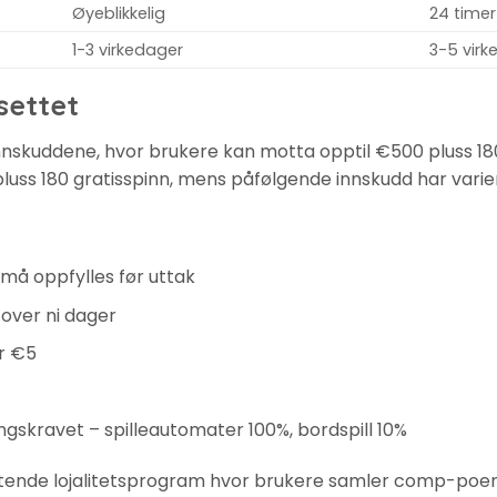
Øyeblikkelig
24 timer
1-3 virkedager
3-5 virk
settet
innskuddene, hvor brukere kan motta opptil €500 pluss 180
pluss 180 gratisspinn, mens påfølgende innskudd har va
å oppfylles før uttak
 over ni dager
er €5
ningskravet – spilleautomater 100%, bordspill 10%
ttende lojalitetsprogram hvor brukere samler comp-poen