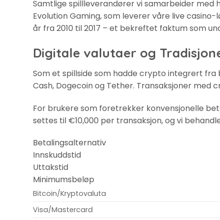
Samtlige spillleverandører vi samarbeider med h
Evolution Gaming, som leverer våre live casino-
år fra 2010 til 2017 – et bekreftet faktum som und
Digitale valutaer og Tradisjo
Som et spillside som hadde crypto integrert fra b
Cash, Dogecoin og Tether. Transaksjoner med cry
For brukere som foretrekker konvensjonelle betal
settes til €10,000 per transaksjon, og vi behandle
Betalingsalternativ
Innskuddstid
Uttakstid
Minimumsbeløp
Bitcoin/Kryptovaluta
Visa/Mastercard