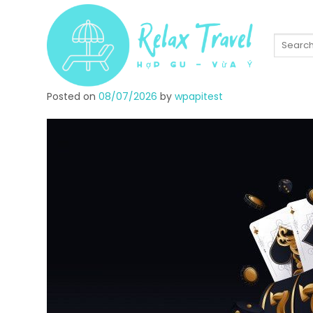
Skip
to
content
Posted on
08/07/2026
by
wpapitest