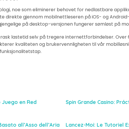
gi, noe som eliminerer behovet for nedlastbare applikasj
tte direkte gjennom mobilnettleseren på iOS- og Android
tilgjengelige på desktop-versjonen fungerer sømløst på mo
re rask lastetid selv på tregere internettforbindelser. O
lekterer kvaliteten og brukervennligheten til vår mobilløs
funksjonalitetstap.
e Juego en Red
Spin Grande Casino: Prác
asato all’Asso dell’Aria
Lancez-Moi: Le Tutoriel 