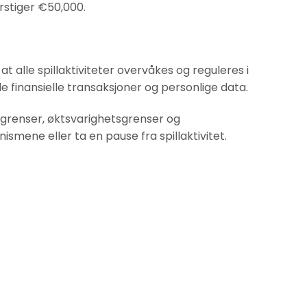
erstiger €50,000.
t alle spillaktiviteter overvåkes og reguleres i
 finansielle transaksjoner og personlige data.
sgrenser, øktsvarighetsgrenser og
smene eller ta en pause fra spillaktivitet.