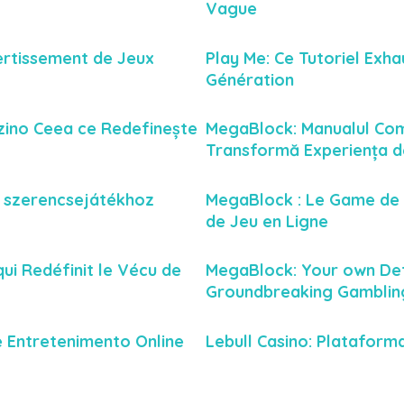
Vague
ertissement de Jeux
Play Me: Ce Tutoriel Exh
Génération
azino Ceea ce Redefinește
MegaBlock: Manualul Com
Transformă Experiența d
v szerencsejátékhoz
MegaBlock : Le Game de 
de Jeu en Ligne
i Redéfinit le Vécu de
MegaBlock: Your own Defi
Groundbreaking Gambli
e Entretenimento Online
Lebull Casino: Plataform