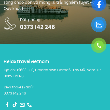
sàng chào đón và mang lại trải nghiệm tuyệt vời cho
Quý khách!
Đặt phòng
0373 142 246
Relaxtravelvietnam
Địa chỉ: P1603 CT1, Dreamtown Coma6, Tây Mỗ, Nam Từ
Liêm, Hà Nội.
Điện thoại (Zalo):
0373 142 246