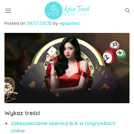
Skip
to
content
Posted on
08/07/2026
by
wpapitest
Wykaz treści
Zabezpieczenie operacji BLIK w rozgrywkach
online