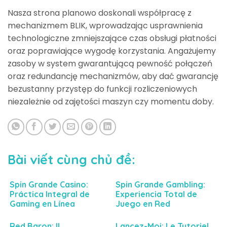
Nasza strona planowo doskonali współpracę z
mechanizmem BLIK, wprowadzając usprawnienia
technologiczne zmniejszające czas obsługi płatności
oraz poprawiające wygodę korzystania. Angażujemy
zasoby w system gwarantującą pewność połączeń
oraz redundancję mechanizmów, aby dać gwarancję
bezustanny przystęp do funkcji rozliczeniowych
niezależnie od zajętości maszyn czy momentu doby.
Bài viết cùng chủ đề:
Spin Grande Casino:
Spin Grande Gambling:
Práctica Integral de
Experiencia Total de
Gaming en Línea
Juego en Red
Red Baron: Il
Lancez-Moi: Le Tutoriel