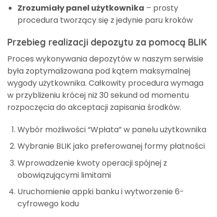
Zrozumiały panel użytkownika
– prosty
procedura tworzący się z jedynie paru kroków
Przebieg realizacji depozytu za pomocą BLIK
Proces wykonywania depozytów w naszym serwisie
była zoptymalizowana pod kątem maksymalnej
wygody użytkownika. Całkowity procedura wymaga
w przybliżeniu krócej niż 30 sekund od momentu
rozpoczęcia do akceptacji zapisania środków.
Wybór możliwości “Wpłata” w panelu użytkownika
Wybranie BLIK jako preferowanej formy płatności
Wprowadzenie kwoty operacji spójnej z
obowiązującymi limitami
Uruchomienie appki banku i wytworzenie 6-
cyfrowego kodu