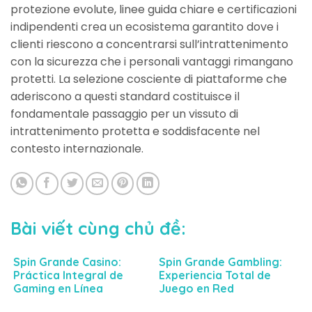
protezione evolute, linee guida chiare e certificazioni
indipendenti crea un ecosistema garantito dove i
clienti riescono a concentrarsi sull’intrattenimento
con la sicurezza che i personali vantaggi rimangano
protetti. La selezione cosciente di piattaforme che
aderiscono a questi standard costituisce il
fondamentale passaggio per un vissuto di
intrattenimento protetta e soddisfacente nel
contesto internazionale.
Bài viết cùng chủ đề:
Spin Grande Casino:
Spin Grande Gambling:
Práctica Integral de
Experiencia Total de
Gaming en Línea
Juego en Red