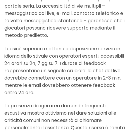
portale seria. La accessibilità di vie multipli –
messaggistica dal live, e-mail, contatto telefonico e
talvolta messaggistica istantanea – garantisce che i
giocatori possano ricevere supporto mediante il
metodo prediletto.
I casinò superiori mettono a disposizione servizio in
idioma dello stivale con operatori esperti, accessibili
24 orari su 24, 7 gg su 7. I durate di feedback
rappresentano un segnale cruciale: la chat dal live
dovrebbe connettere con un operatore in 2-3 min,
mentre le email dovrebbero ottenere feedback
entro 24 ore.
La presenza di ogni area domande frequenti
esaustiva mostra attivismo nel dare soluzioni alle
criticità comuni non necessità di chiamare
personalmente il assistenza. Questa risorsa è tenuta