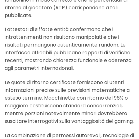
ritorno al giocatore (RTP) corrispondano a tali
pubblicate.
I attestati di siffatte entità confermano che i
intrattenimenti non risultano manipolati e che i
risultati permangono autenticamente random. Le
interfacce affidabili pubblicano rapporti di verifiche
recenti, mostrando chiarezza funzionale e aderenza
agli parametri internazionali.
Le quote di ritorno certificate forniscono ai utenti
informazioni precise sulle previsioni matematiche a
esteso termine. Macchinette con ritorno del 96% o
maggiore costituiscono standard concorrenziali,
mentre porzioni notevolmente minori dovrebbero
suscitare interrogativi sulla vantaggiosità del gaming.
La combinazione di permessi autorevoli, tecnologie di