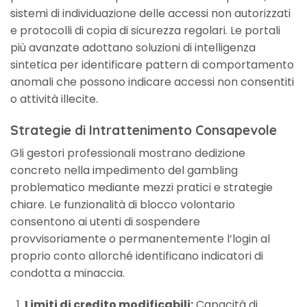
sistemi di individuazione delle accessi non autorizzati
e protocolli di copia di sicurezza regolari. Le portali
più avanzate adottano soluzioni di intelligenza
sintetica per identificare pattern di comportamento
anomali che possono indicare accessi non consentiti
o attività illecite.
Strategie di Intrattenimento Consapevole
Gli gestori professionali mostrano dedizione
concreto nella impedimento del gambling
problematico mediante mezzi pratici e strategie
chiare. Le funzionalità di blocco volontario
consentono ai utenti di sospendere
provvisoriamente o permanentemente l’login al
proprio conto allorché identificano indicatori di
condotta a minaccia.
Limiti di credito modificabili:
Capacità di