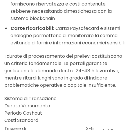
forniscono riservatezza e costi contenute,
sebbene necessitando dimestichezza con la
sistema blockchain
Carte ricaricabili:
Carta Paysafecard e sistemi
analoghe permettono di monitorare la somma
evitando di fornire informazioni economici sensibili
I durate di processamento dei prelievi costituiscono
un criterio fondamentale. Le portali garantite
gestiscono le domande dentro 24-48 h lavorative,
mentre ritardi lunghi sono in grado di indicare
problematiche operative o capitale insufficiente.
Sistema di Transazione
Durata Versamento
Periodo Cashout
Costi Standard
Tessere di
3-5