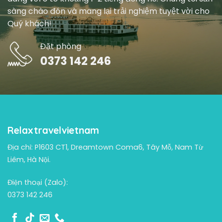
sàng chào đón và mang lại trải nghiệm tuyệt vời cho
Quý khách!
Đặt phòng
0373 142 246
Relaxtravelvietnam
Địa chỉ: P1603 CT1, Dreamtown Coma6, Tây Mỗ, Nam Từ
Liêm, Hà Nội.
Điện thoại (Zalo):
0373 142 246