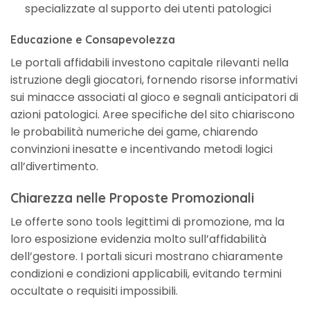
specializzate al supporto dei utenti patologici
Educazione e Consapevolezza
Le portali affidabili investono capitale rilevanti nella
istruzione degli giocatori, fornendo risorse informativi
sui minacce associati al gioco e segnali anticipatori di
azioni patologici. Aree specifiche del sito chiariscono
le probabilità numeriche dei game, chiarendo
convinzioni inesatte e incentivando metodi logici
all’divertimento.
Chiarezza nelle Proposte Promozionali
Le offerte sono tools legittimi di promozione, ma la
loro esposizione evidenzia molto sull’affidabilità
dell’gestore. I portali sicuri mostrano chiaramente
condizioni e condizioni applicabili, evitando termini
occultate o requisiti impossibili.