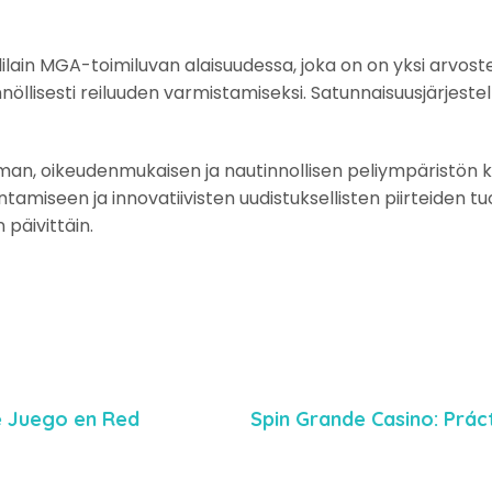
ain MGA-toimiluvan alaisuudessa, joka on on yksi arvoste
nnöllisesti reiluuden varmistamiseksi. Satunnaisuusjärjes
n, oikeudenmukaisen ja nautinnollisen peliympäristön k
seen ja innovatiivisten uudistuksellisten piirteiden tuo
päivittäin.
e Juego en Red
Spin Grande Casino: Prác