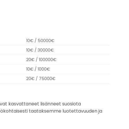
10€ / 50000€
10€ / 30000€
20€ / 100000€
10€ / 1000€
20€ / 75000€
ovat kasvattaneet lisänneet suosiota
nkilökohtaisesti taataksemme luotettavuuden ja