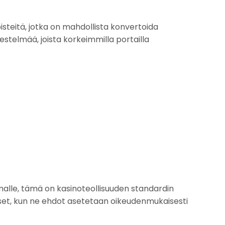
steitä, jotka on mahdollista konvertoida
rjestelmää, joista korkeimmilla portailla
le, tämä on kasinoteollisuuden standardin
set, kun ne ehdot asetetaan oikeudenmukaisesti