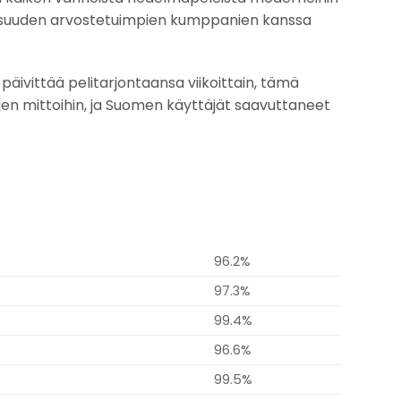
ollisuuden arvostetuimpien kumppanien kanssa
päivittää pelitarjontaansa viikoittain, tämä
jen mittoihin, ja Suomen käyttäjät saavuttaneet
96.2%
97.3%
99.4%
96.6%
99.5%