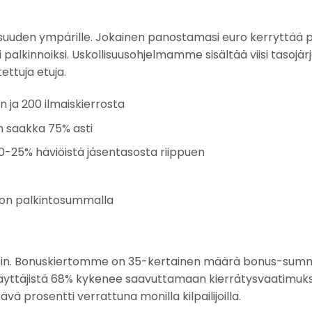
uuden ympärille. Jokainen panostamasi euro kerryttää pi
si palkinnoiksi. Uskollisuusohjelmamme sisältää viisi tasojä
ttuja etuja.
 ja 200 ilmaiskierrosta
n saakka 75% asti
0-25% häviöistä jäsentasosta riippuen
ron palkintosummalla
in. Bonuskiertomme on 35-kertainen määrä bonus-summal
 käyttäjistä 68% kykenee saavuttamaan kierrätysvaatimuk
ä prosentti verrattuna monilla kilpailijoilla.