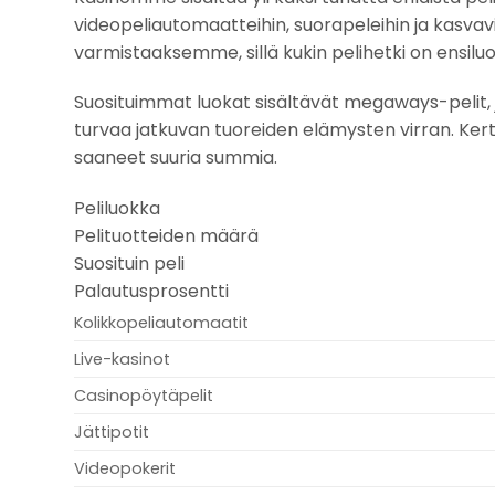
videopeliautomaatteihin, suorapeleihin ja kasva
varmistaaksemme, sillä kukin pelihetki on ensil
Suosituimmat luokat sisältävät megaways-pelit, jol
turvaa jatkuvan tuoreiden elämysten virran. Ker
saaneet suuria summia.
Peliluokka
Pelituotteiden määrä
Suosituin peli
Palautusprosentti
Kolikkopeliautomaatit
Live-kasinot
Casinopöytäpelit
Jättipotit
Videopokerit