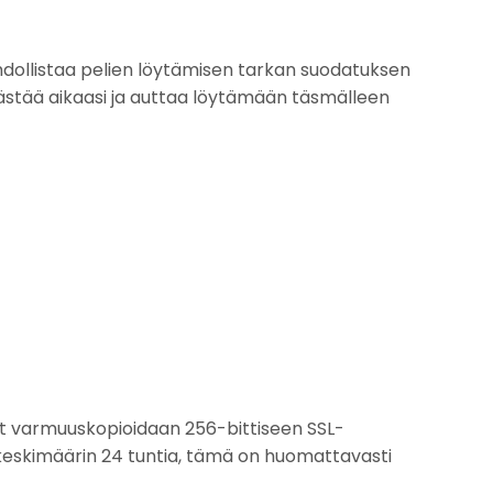
ollistaa pelien löytämisen tarkan suodatuksen
 säästää aikaasi ja auttaa löytämään täsmälleen
ot varmuuskopioidaan 256-bittiseen SSL-
n keskimäärin 24 tuntia, tämä on huomattavasti