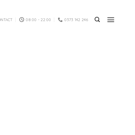
ONTACT
08:00 - 22:00
0373 142 246