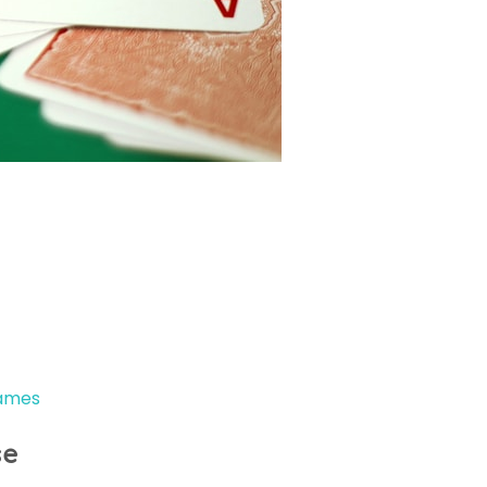
Games
se