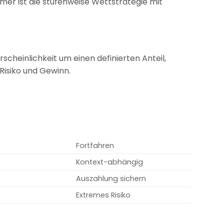
er ist die stufenweise Wettstrategie mit
scheinlichkeit um einen definierten Anteil,
Risiko und Gewinn.
Fortfahren
Kontext-abhängig
Auszahlung sichern
Extremes Risiko