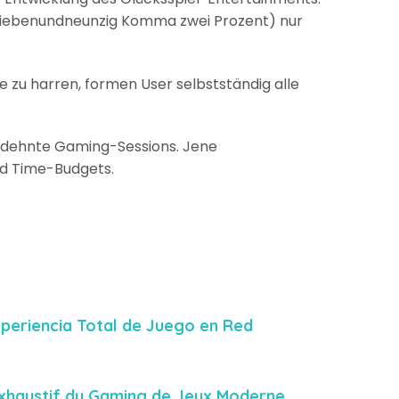
 siebenundneunzig Komma zwei Prozent) nur
 zu harren, formen User selbstständig alle
gedehnte Gaming-Sessions. Jene
nd Time-Budgets.
periencia Total de Juego en Red
Exhaustif du Gaming de Jeux Moderne