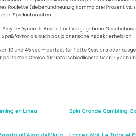
hes Roulette (siebenundneunzig Komma drei Prozent vs.
eichen Spielautomaten.
er Player-Dynamik: Anstatt auf vorgegebene Geschehnisse
Spaßfaktor als auch das planerische Aspekt erheblich.
on 10 und 45 sec – perfekt für flotte Sessions oder aus
ur perfekten Choice für unterschiedlichste User-Typen u
aming en Línea
Spin Grande Gambling: Ex
asato all’Asso dell’Aria
Lancez-Moi: Le Tutoriel 