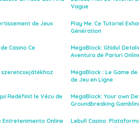
Vague
ertissement de Jeux
Play Me: Ce Tutoriel Exh
Génération
 de Casino Ce
MegaBlock: Ghidul Detalia
l
Aventura de Pariuri Onlin
v szerencsejátékhoz
MegaBlock : Le Game de 
de Jeu en Ligne
i Redéfinit le Vécu de
MegaBlock: Your own Defi
Groundbreaking Gambli
e Entretenimento Online
Lebull Casino: Plataform