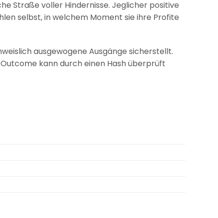
 Straße voller Hindernisse. Jeglicher positive
ählen selbst, in welchem Moment sie ihre Profite
hweislich ausgewogene Ausgänge sicherstellt.
s Outcome kann durch einen Hash überprüft