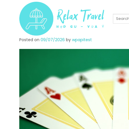
Skip
to
content
Posted on
09/07/2026
by
wpapitest