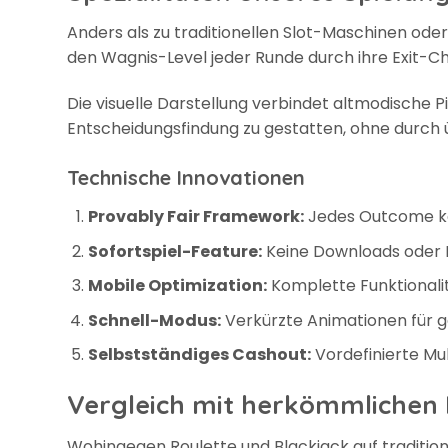
Anders als zu traditionellen Slot-Maschinen od
den Wagnis-Level jeder Runde durch ihre Exit-Choi
Die visuelle Darstellung verbindet altmodische P
Entscheidungsfindung zu gestatten, ohne durch 
Technische Innovationen
Provably Fair Framework:
Jedes Outcome kan
Sofortspiel-Feature:
Keine Downloads oder I
Mobile Optimization:
Komplette Funktionali
Schnell-Modus:
Verkürzte Animationen für g
Selbstständiges Cashout:
Vordefinierte Mul
Vergleich mit herkömmlichen
Wohingegen Roulette und Blackjack auf tradition