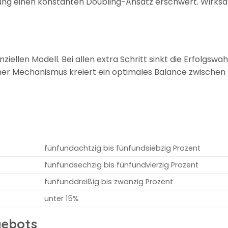
ung einen konstanten Doubling-Ansatz erschwert. Wirksam
llen Modell. Bei allen extra Schritt sinkt die Erfolgswahr
ner Mechanismus kreiert ein optimales Balance zwischen 
fünfundachtzig bis fünfundsiebzig Prozent
fünfundsechzig bis fünfundvierzig Prozent
fünfunddreißig bis zwanzig Prozent
unter 15%
gebots