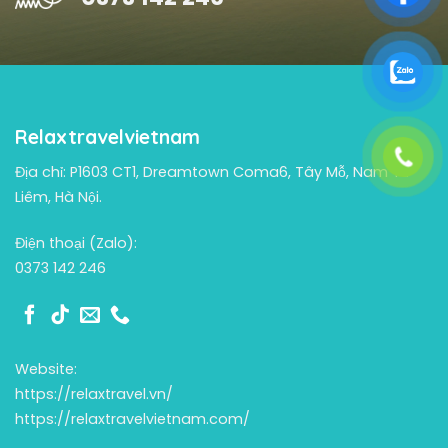
Relaxtravelvietnam
Địa chỉ: P1603 CT1, Dreamtown Coma6, Tây Mỗ, Nam Từ
Liêm, Hà Nội.
Điện thoại (Zalo):
0373 142 246
Website:
https://relaxtravel.vn/
https://relaxtravelvietnam.com/