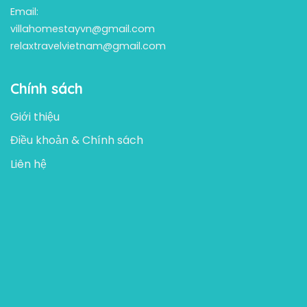
Email:
villahomestayvn@gmail.com
relaxtravelvietnam@gmail.com
Chính sách
Giới thiệu
Điều khoản & Chính sách
Liên hệ