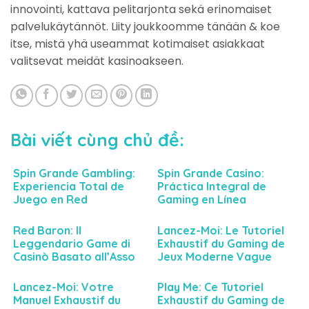
innovointi, kattava pelitarjonta sekä erinomaiset
palvelukäytännöt. Liity joukkoomme tänään & koe
itse, mistä yhä useammat kotimaiset asiakkaat
valitsevat meidät kasinoakseen.
Bài viết cùng chủ đề:
Spin Grande Gambling:
Spin Grande Casino:
Experiencia Total de
Práctica Integral de
Juego en Red
Gaming en Línea
Red Baron: Il
Lancez-Moi: Le Tutoriel
Leggendario Game di
Exhaustif du Gaming de
Casinò Basato all’Asso
Jeux Moderne Vague
dell’Aria
Lancez-Moi: Votre
Play Me: Ce Tutoriel
Manuel Exhaustif du
Exhaustif du Gaming de