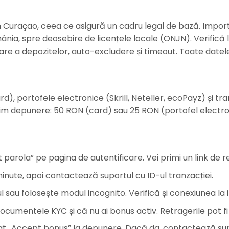
n Curaçao, ceea ce asigură un cadru legal de bază. Import
nia, spre deosebire de licențele locale (ONJN). Verifică le
are a depozitelor, auto-excludere și timeout. Toate datele
, portofele electronice (Skrill, Neteller, ecoPayz) și tra
Minim depunere: 50 RON (card) sau 25 RON (portofel electro
parola” pe pagina de autentificare. Vei primi un link de 
nute, apoi contactează suportul cu ID-ul tranzacției.
sau folosește modul incognito. Verifică și conexiunea la 
documentele KYC și că nu ai bonus activ. Retragerile pot 
fat „Accept bonus” la depunere. Dacă da, contactează sup