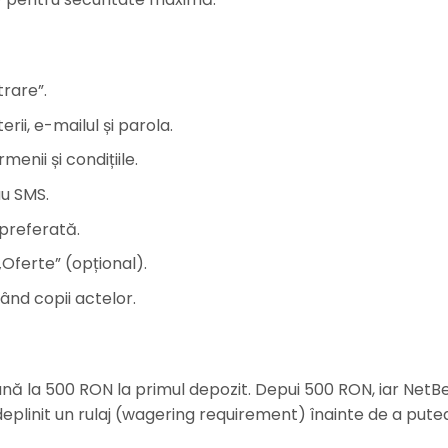
rare”.
ii, e-mailul și parola.
nii și condițiile.
au SMS.
preferată.
Oferte” (opțional).
ând copii actelor.
ă la 500 RON la primul depozit. Depui 500 RON, iar NetB
deplinit un rulaj (wagering requirement) înainte de a putea