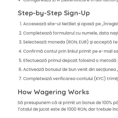
Step-by-Step Sign-Up
Accesează site-ul NetBet și apasă pe „Înregist
Completează formularul cu numele, data nașter
Selectează moneda (RON, EUR) și acceptă terme
Confirmă contul prin linkul primit pe e-mail s
Efectuează primul depozit folosind o metodă 
Activează bonusul de bun venit din secțiunea „
Completează verificarea contului (KYC) trimiț
How Wagering Works
Să presupunem că ai primit un bonus de 100% pân
Totalul de jucat este de 1000 RON, dar trebuie în