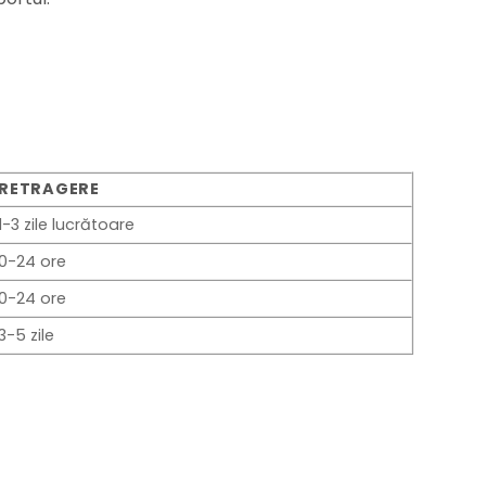
RETRAGERE
1-3 zile lucrătoare
0-24 ore
0-24 ore
3-5 zile