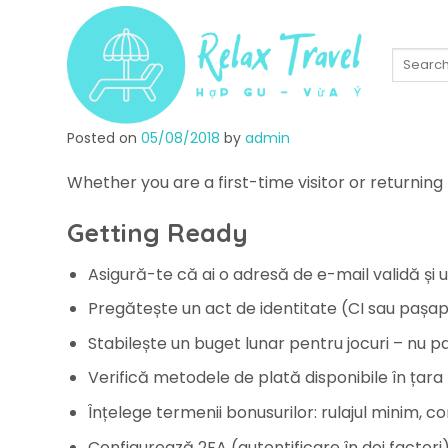
Skip
to
content
Posted on
05/08/2018
by
admin
Whether you are a first-time visitor or returning
Getting Ready
Asigură-te că ai o adresă de e-mail validă și 
Pregătește un act de identitate (CI sau pașap
Stabilește un buget lunar pentru jocuri – nu pa
Verifică metodele de plată disponibile în țara 
Înțelege termenii bonusurilor: rulajul minim, con
Configurează 2FA (autentificare în doi factor