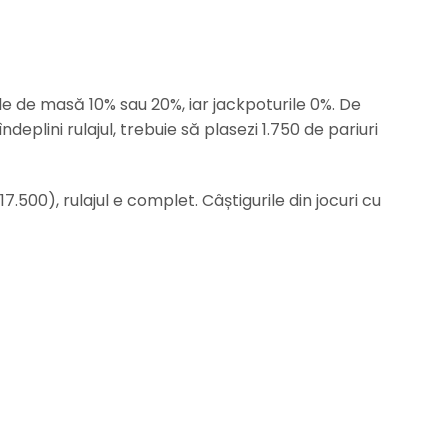
urile de masă 10% sau 20%, iar jackpoturile 0%. De
deplini rulajul, trebuie să plasezi 1.750 de pariuri
500), rulajul e complet. Câștigurile din jocuri cu