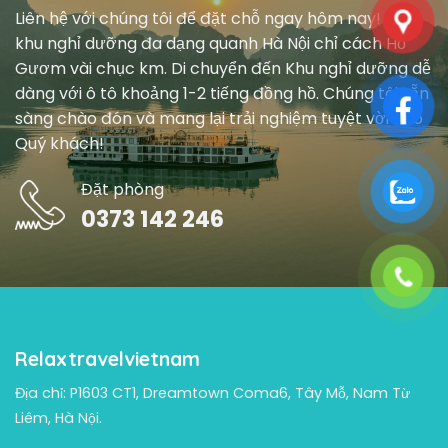
Liên hệ với chúng tôi để đặt chỗ ngay hôm nay! Các
khu nghỉ dưỡng đa dạng quanh Hà Nội chỉ cách Hồ
Gươm vài chục km. Di chuyển đến Khu nghỉ dưỡng dễ
dàng với ô tô khoảng 1-2 tiếng đồng hồ. Chúng tôi sẵn
sàng chào đón và mang lại trải nghiệm tuyệt vời cho
Quý khách!
Đặt phòng
0373 142 246
Relaxtravelvietnam
Địa chỉ: P1603 CT1, Dreamtown Coma6, Tây Mỗ, Nam Từ
Liêm, Hà Nội.