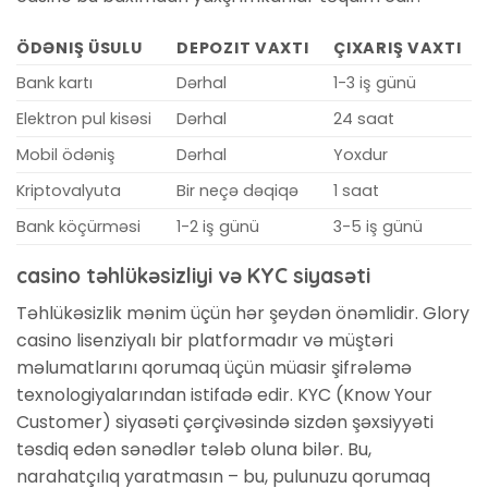
ÖDƏNIŞ ÜSULU
DEPOZIT VAXTI
ÇIXARIŞ VAXTI
Bank kartı
Dərhal
1-3 iş günü
Elektron pul kisəsi
Dərhal
24 saat
Mobil ödəniş
Dərhal
Yoxdur
Kriptovalyuta
Bir neçə dəqiqə
1 saat
Bank köçürməsi
1-2 iş günü
3-5 iş günü
casino təhlükəsizliyi və KYC siyasəti
Təhlükəsizlik mənim üçün hər şeydən önəmlidir. Glory
casino lisenziyalı bir platformadır və müştəri
məlumatlarını qorumaq üçün müasir şifrələmə
texnologiyalarından istifadə edir. KYC (Know Your
Customer) siyasəti çərçivəsində sizdən şəxsiyyəti
təsdiq edən sənədlər tələb oluna bilər. Bu,
narahatçılıq yaratmasın – bu, pulunuzu qorumaq