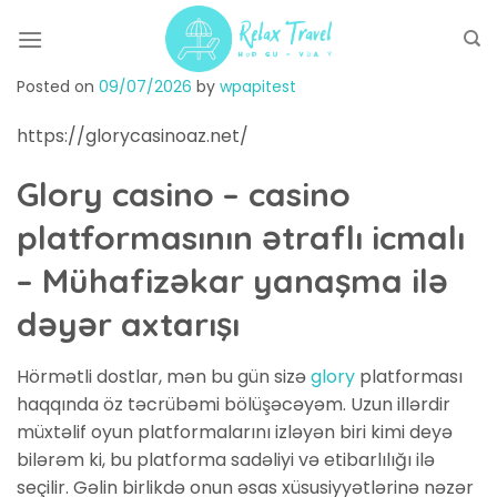
Skip
to
content
Posted on
09/07/2026
by
wpapitest
https://glorycasinoaz.net/
Glory casino – casino
platformasının ətraflı icmalı
– Mühafizəkar yanaşma ilə
dəyər axtarışı
Hörmətli dostlar, mən bu gün sizə
glory
platforması
haqqında öz təcrübəmi bölüşəcəyəm. Uzun illərdir
müxtəlif oyun platformalarını izləyən biri kimi deyə
bilərəm ki, bu platforma sadəliyi və etibarlılığı ilə
seçilir. Gəlin birlikdə onun əsas xüsusiyyətlərinə nəzər