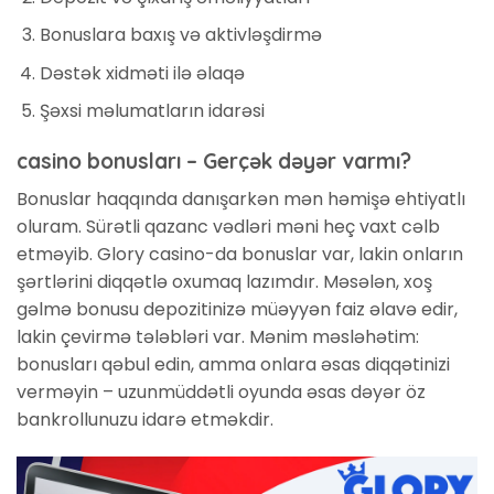
Bonuslara baxış və aktivləşdirmə
Dəstək xidməti ilə əlaqə
Şəxsi məlumatların idarəsi
casino bonusları – Gerçək dəyər varmı?
Bonuslar haqqında danışarkən mən həmişə ehtiyatlı
oluram. Sürətli qazanc vədləri məni heç vaxt cəlb
etməyib. Glory casino-da bonuslar var, lakin onların
şərtlərini diqqətlə oxumaq lazımdır. Məsələn, xoş
gəlmə bonusu depozitinizə müəyyən faiz əlavə edir,
lakin çevirmə tələbləri var. Mənim məsləhətim:
bonusları qəbul edin, amma onlara əsas diqqətinizi
verməyin – uzunmüddətli oyunda əsas dəyər öz
bankrollunuzu idarə etməkdir.