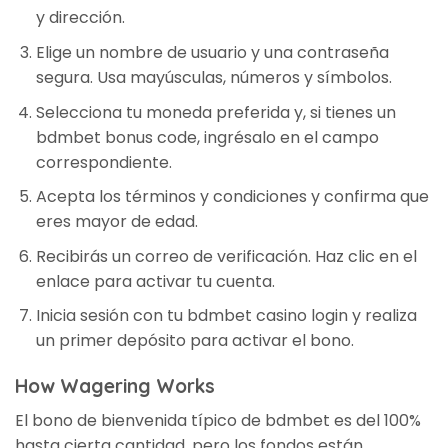
y dirección.
Elige un nombre de usuario y una contraseña
segura. Usa mayúsculas, números y símbolos.
Selecciona tu moneda preferida y, si tienes un
bdmbet bonus code, ingrésalo en el campo
correspondiente.
Acepta los términos y condiciones y confirma que
eres mayor de edad.
Recibirás un correo de verificación. Haz clic en el
enlace para activar tu cuenta.
Inicia sesión con tu bdmbet casino login y realiza
un primer depósito para activar el bono.
How Wagering Works
El bono de bienvenida típico de bdmbet es del 100%
hasta cierta cantidad, pero los fondos están