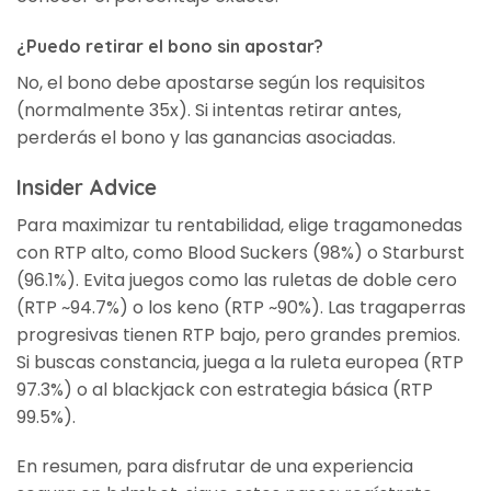
¿Puedo retirar el bono sin apostar?
No, el bono debe apostarse según los requisitos
(normalmente 35x). Si intentas retirar antes,
perderás el bono y las ganancias asociadas.
Insider Advice
Para maximizar tu rentabilidad, elige tragamonedas
con RTP alto, como Blood Suckers (98%) o Starburst
(96.1%). Evita juegos como las ruletas de doble cero
(RTP ~94.7%) o los keno (RTP ~90%). Las tragaperras
progresivas tienen RTP bajo, pero grandes premios.
Si buscas constancia, juega a la ruleta europea (RTP
97.3%) o al blackjack con estrategia básica (RTP
99.5%).
En resumen, para disfrutar de una experiencia