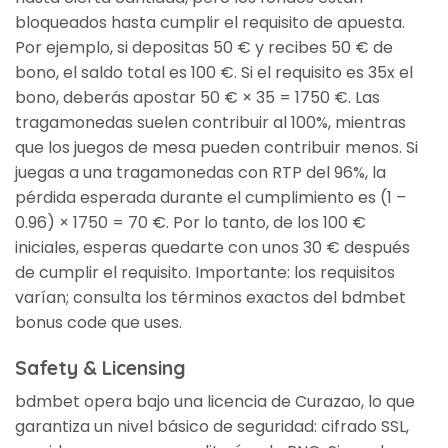
bloqueados hasta cumplir el requisito de apuesta.
Por ejemplo, si depositas 50 € y recibes 50 € de
bono, el saldo total es 100 €. Si el requisito es 35x el
bono, deberás apostar 50 € × 35 = 1750 €. Las
tragamonedas suelen contribuir al 100%, mientras
que los juegos de mesa pueden contribuir menos. Si
juegas a una tragamonedas con RTP del 96%, la
pérdida esperada durante el cumplimiento es (1 –
0.96) × 1750 = 70 €. Por lo tanto, de los 100 €
iniciales, esperas quedarte con unos 30 € después
de cumplir el requisito. Importante: los requisitos
varían; consulta los términos exactos del bdmbet
bonus code que uses.
Safety & Licensing
bdmbet opera bajo una licencia de Curazao, lo que
garantiza un nivel básico de seguridad: cifrado SSL,