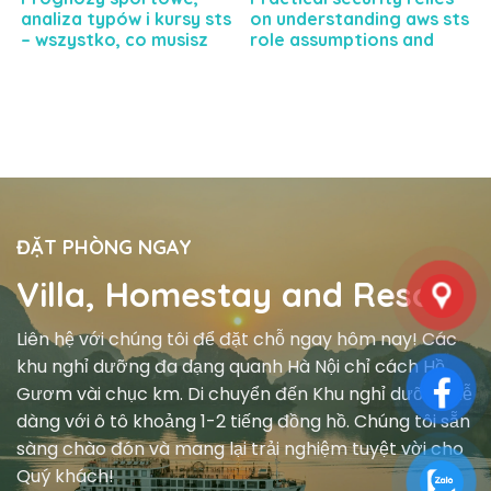
analiza typów i kursy sts
on understanding aws sts
– wszystko, co musisz
role assumptions and
wiedzieć
temporary credentials
ĐẶT PHÒNG NGAY
Villa, Homestay and Resort
Liên hệ với chúng tôi để đặt chỗ ngay hôm nay! Các
khu nghỉ dưỡng đa dạng quanh Hà Nội chỉ cách Hồ
Gươm vài chục km. Di chuyển đến Khu nghỉ dưỡng dễ
dàng với ô tô khoảng 1-2 tiếng đồng hồ. Chúng tôi sẵn
sàng chào đón và mang lại trải nghiệm tuyệt vời cho
Quý khách!