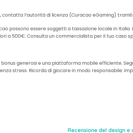
i, contatta l’autorità di licenza (Curacao eGaming) tramite 
ao possono essere soggetti a tassazione locale in Italia. L
ori a 500€. Consulta un commercialista per il tuo caso sp
bonus generosi e una piattaforma mobile efficiente. Segue
senza stress. Ricorda di giocare in modo responsabile: impos
Recensione del design e d