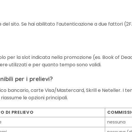
del sito. Se hai abilitato l’autenticazione a due fattori (
olo per la slot indicata nella promozione (es. Book of Dead
sere utilizzati e per quanto tempo sono validi.
ili per i prelievi?
ico bancario, carte Visa/Mastercard, Skrill e Neteller. I t
 riassume le opzioni principali.
O DI PRELIEVO
COMMISSI
e
nessuna