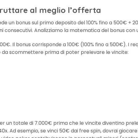
uttare al meglio l’offerta
de un bonus sul primo deposito del 100% fino a 500€ + 200 
giorni consecutivi. Analizziamo la matematica del bonus co
0€. Il bonus corrisponde a 100€ (100% fino a 500€). I req
le da scommettere prima di poter prelevare le vincite:
n totale di 7.000€ prima che le vincite diventino prelevab
x. Ad esempio, se vinci 50€ dai free spin, dovrai giocare