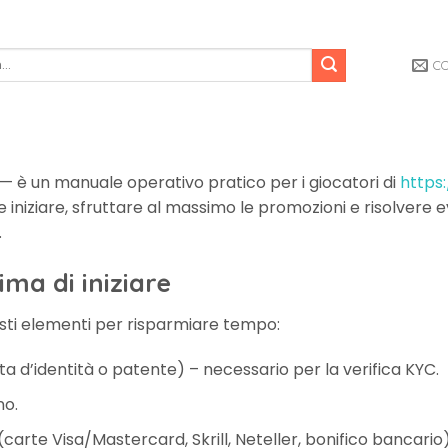
C
— è un manuale operativo pratico per i giocatori di
https:
iniziare, sfruttare al massimo le promozioni e risolvere eve
.
ma di iniziare
esti elementi per risparmiare tempo:
a d’identità o patente) – necessario per la verifica KYC.
no.
arte Visa/Mastercard, Skrill, Neteller, bonifico bancario)