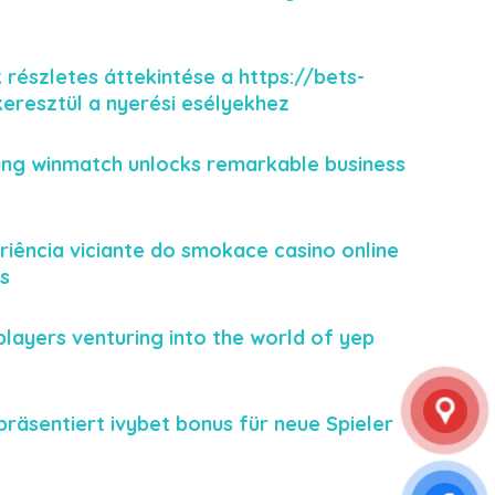
észletes áttekintése a https://bets-
eresztül a nyerési esélyekhez
ving winmatch unlocks remarkable business
riência viciante do smokace casino online
s
players venturing into the world of yep
räsentiert ivybet bonus für neue Spieler