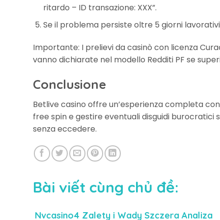
ritardo – ID transazione: XXX”.
Se il problema persiste oltre 5 giorni lavorativ
Importante: I prelievi da casinò con licenza Curac
vanno dichiarate nel modello Redditi PF se superi
Conclusione
Betlive casino offre un’esperienza completa con 
free spin e gestire eventuali disguidi burocratici 
senza eccedere.
Bài viết cùng chủ đề:
Nvcasino4 Zalety i Wady Szczera Analiza