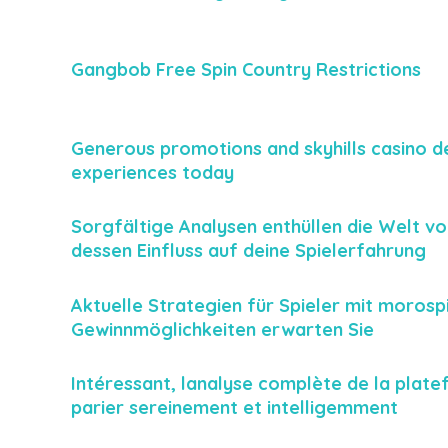
Gangbob Free Spin Country Restrictions
Generous promotions and skyhills casino d
experiences today
Sorgfältige Analysen enthüllen die Welt vo
dessen Einfluss auf deine Spielerfahrung
Aktuelle Strategien für Spieler mit morosp
Gewinnmöglichkeiten erwarten Sie
Intéressant, lanalyse complète de la plate
parier sereinement et intelligemment