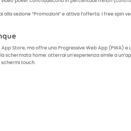
 video poker contribuiscono in percentuali minori (controll
vai alla sezione “Promozioni” e attiva l’offerta. I free sp
unque
 o App Store, ma offre una Progressive Web App (PWA) e u
na alla schermata home: otterrai un’esperienza simile a un
u schermi touch.