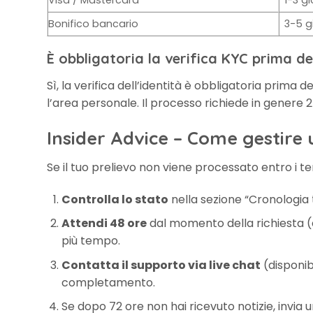
Visa / Mastercard
1-3 gi
Bonifico bancario
3-5 g
È obbligatoria la verifica KYC prima de
Sì, la verifica dell’identità è obbligatoria prima
l’area personale. Il processo richiede in genere 
Insider Advice – Come gestire u
Se il tuo prelievo non viene processato entro i t
Controlla lo stato
nella sezione “Cronologia t
Attendi 48 ore
dal momento della richiesta (e
più tempo.
Contatta il supporto via live chat
(disponibi
completamento.
Se dopo 72 ore non hai ricevuto notizie, invi