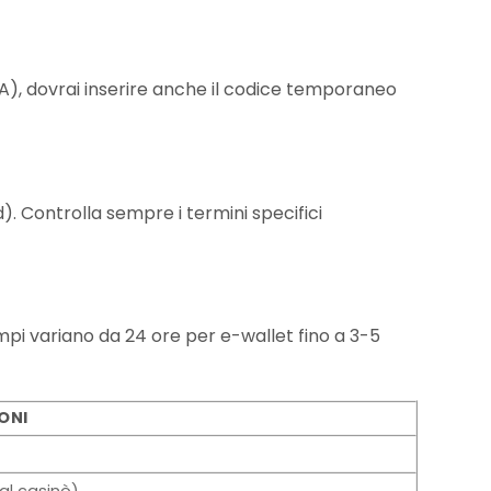
2FA), dovrai inserire anche il codice temporaneo
). Controlla sempre i termini specifici
empi variano da 24 ore per e-wallet fino a 3-5
ONI