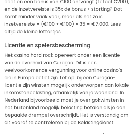
doet en een bonus van €100 ontvangt (totaal €200),
en de inzetvereiste is 35x de bonus + storting? Dat
komt minder vaak voor, maar als het zo is:
inzetvereiste = (€100 + €100) × 35 = €7.000. Lees
altijd de kleine lettertjes.
Licentie en spelersbescherming
Het casino hard rock opereert onder een licentie
van de overheid van Curaçao. Dit is een
veelvoorkomende vergunning voor online casino’s
die in Europa actief zijn. Let op: bij een Curaçao-
licentie zijn winsten mogelijk onderworpen aan lokale
inkomstenbelasting, afhankelijk van je woonland. In
Nederland bijvoorbeeld moet je over gokwinsten in
het buitenland mogelijk belasting betalen als je een
bepaalde drempel overschrijdt. Het is verstandig om
dit vooraf te controleren bij de Belastingdienst.