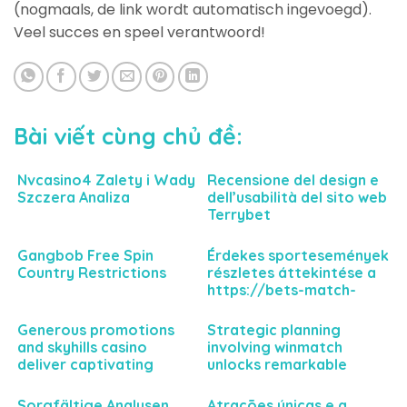
(nogmaals, de link wordt automatisch ingevoegd).
Veel succes en speel verantwoord!
Bài viết cùng chủ đề:
Nvcasino4 Zalety i Wady
Recensione del design e
Szczera Analiza
dell’usabilità del sito web
Terrybet
Gangbob Free Spin
Érdekes sportesemények
Country Restrictions
részletes áttekintése a
https://bets-match-
hu.com felületén
keresztül a nyerési
Generous promotions
Strategic planning
esélyekhez
and skyhills casino
involving winmatch
deliver captivating
unlocks remarkable
gaming experiences
business potential today
today
Sorgfältige Analysen
Atrações únicas e a