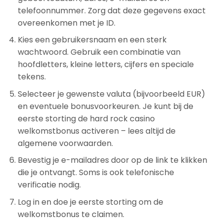
telefoonnummer. Zorg dat deze gegevens exact
overeenkomen met je ID.
Kies een gebruikersnaam en een sterk
wachtwoord. Gebruik een combinatie van
hoofdletters, kleine letters, cijfers en speciale
tekens.
Selecteer je gewenste valuta (bijvoorbeeld EUR)
en eventuele bonusvoorkeuren. Je kunt bij de
eerste storting de hard rock casino
welkomstbonus activeren – lees altijd de
algemene voorwaarden.
Bevestig je e-mailadres door op de link te klikken
die je ontvangt. Soms is ook telefonische
verificatie nodig.
Log in en doe je eerste storting om de
welkomstbonus te claimen.