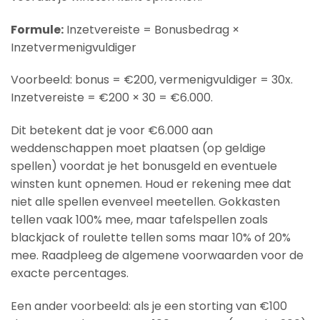
Formule:
Inzetvereiste = Bonusbedrag ×
Inzetvermenigvuldiger
Voorbeeld: bonus = €200, vermenigvuldiger = 30x.
Inzetvereiste = €200 × 30 = €6.000.
Dit betekent dat je voor €6.000 aan
weddenschappen moet plaatsen (op geldige
spellen) voordat je het bonusgeld en eventuele
winsten kunt opnemen. Houd er rekening mee dat
niet alle spellen evenveel meetellen. Gokkasten
tellen vaak 100% mee, maar tafelspellen zoals
blackjack of roulette tellen soms maar 10% of 20%
mee. Raadpleeg de algemene voorwaarden voor de
exacte percentages.
Een ander voorbeeld: als je een storting van €100