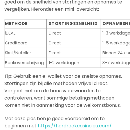
goed om de snelheid van stortingen en opnames te
vergelijken. Hieronder een mini-overzicht:
METHODE
STORTINGSSNELHEID
OPNAMESNE
iDEAL
Direct
1-3 werkdag
Creditcard
Direct
1-5 werkdag
Skrill/Neteller
Direct
Binnen 24 uu
Bankoverschrijving
1-2 werkdagen
3-7 werkdag
Tip: Gebruik een e-wallet voor de snelste opnames.
Stortingen zijn bij alle methoden vrijwel direct.
Vergeet niet om de bonusvoorwaarden te
controleren, want sommige betalingsmethoden
komen niet in aanmerking voor de welkomstbonus.
Met deze gids ben je goed voorbereid om te
beginnen met
https://hardrockcasino.eu.com/