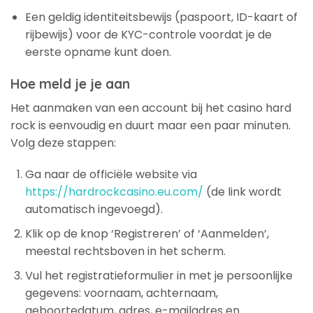
Een geldig identiteitsbewijs (paspoort, ID-kaart of
rijbewijs) voor de KYC-controle voordat je de
eerste opname kunt doen.
Hoe meld je je aan
Het aanmaken van een account bij het casino hard
rock is eenvoudig en duurt maar een paar minuten.
Volg deze stappen:
Ga naar de officiële website via
https://hardrockcasino.eu.com/
(de link wordt
automatisch ingevoegd).
Klik op de knop ‘Registreren’ of ‘Aanmelden’,
meestal rechtsboven in het scherm.
Vul het registratieformulier in met je persoonlijke
gegevens: voornaam, achternaam,
geboortedatum, adres, e-mailadres en