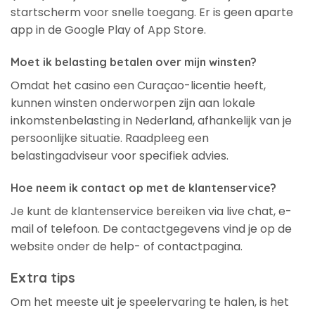
startscherm voor snelle toegang. Er is geen aparte
app in de Google Play of App Store.
Moet ik belasting betalen over mijn winsten?
Omdat het casino een Curaçao-licentie heeft,
kunnen winsten onderworpen zijn aan lokale
inkomstenbelasting in Nederland, afhankelijk van je
persoonlijke situatie. Raadpleeg een
belastingadviseur voor specifiek advies.
Hoe neem ik contact op met de klantenservice?
Je kunt de klantenservice bereiken via live chat, e-
mail of telefoon. De contactgegevens vind je op de
website onder de help- of contactpagina.
Extra tips
Om het meeste uit je speelervaring te halen, is het