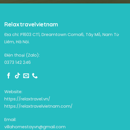
Relaxtravelvietnam
Địa chỉ: P1603 CT1, Dreamtown Coma6, Tây Mỗ, Nam Từ
Liêm, Hà Nội.
Điện thoại (Zalo):
0373 142 246
Website:
https://relaxtravel.vn/
https://relaxtravelvietnam.com/
Email:
villahomestayvn@gmail.com