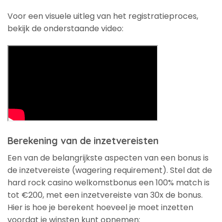
Voor een visuele uitleg van het registratieproces,
bekijk de onderstaande video:
Berekening van de inzetvereisten
Een van de belangrijkste aspecten van een bonus is
de inzetvereiste (wagering requirement). Stel dat de
hard rock casino welkomstbonus een 100% match is
tot €200, met een inzetvereiste van 30x de bonus.
Hier is hoe je berekent hoeveel je moet inzetten
voordat je winsten kunt opnemen: