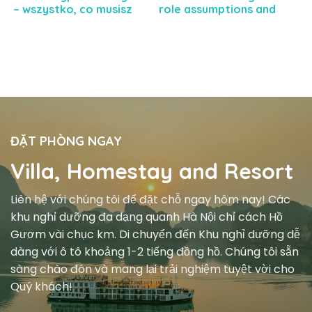
– wszystko, co musisz
role assumptions and
wiedzieć
temporary credentials
ĐẶT PHÒNG NGAY
Villa, Homestay and Resort
Liên hệ với chúng tôi để đặt chỗ ngay hôm nay! Các
khu nghỉ dưỡng đa dạng quanh Hà Nội chỉ cách Hồ
Gươm vài chục km. Di chuyển đến Khu nghỉ dưỡng dễ
dàng với ô tô khoảng 1-2 tiếng đồng hồ. Chúng tôi sẵn
sàng chào đón và mang lại trải nghiệm tuyệt vời cho
Quý khách!