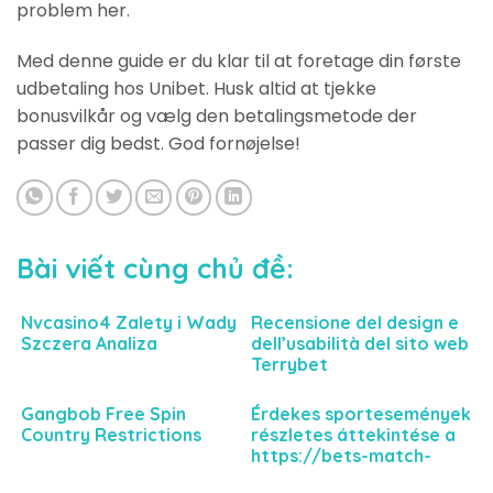
problem her.
Med denne guide er du klar til at foretage din første
udbetaling hos Unibet. Husk altid at tjekke
bonusvilkår og vælg den betalingsmetode der
passer dig bedst. God fornøjelse!
Bài viết cùng chủ đề:
Nvcasino4 Zalety i Wady
Recensione del design e
Szczera Analiza
dell’usabilità del sito web
Terrybet
Gangbob Free Spin
Érdekes sportesemények
Country Restrictions
részletes áttekintése a
https://bets-match-
hu.com felületén