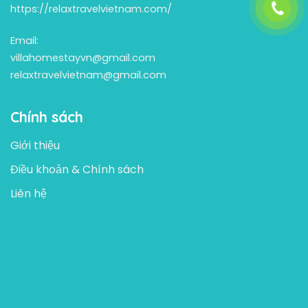
https://relaxtravelvietnam.com/
Email:
villahomestayvn@gmail.com
relaxtravelvietnam@gmail.com
Chính sách
Giới thiệu
Điều khoản & Chính sách
Liên hệ