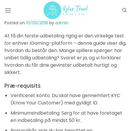
Skip
to
content
Posted on
10/09/2018
by
admin
At få din første udbetaling rigtig er den virkelige test
for enhver iGaming-platform – denne guide viser dig,
hvordan du består den. Mange spillere spørger: har
unibet tidlig udbetaling? Svaret er ja, og vi forklarer
hvordan du får dine gevinster udbetalt hurtigt og
sikkert.
Præ-requisits
Verificeret konto: Du skal have gennemført KYC
(Know Your Customer) med gyldigt ID.
Minimumsindbetaling: Sørg for at have foretaget
en indbetaling på mindst 50 kr.
Bonusvilkår: Hvis du har benyttet en