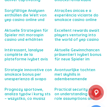
gaming experiences
business potential today
today
Sorgfältige Analysen
Atrações únicas e a
enthüllen die Welt von
experiência viciante do
yep casino online und
smokace casino online
dessen Einfluss auf deine
para jogadores
Spielerfahrung
exigentes
Aktuelle Strategien für
Excellent rewards await
Spieler mit morospin
players venturing into
casino und erhöhten
the world of yep casino
Gewinnmöglichkeiten
gaming
erwarten Sie
Intéressant, lanalyse
Aktuelle Gewinnchancen
complète de la
präsentiert ivybet bonus
plateforme ivybet avis
für neue Spieler im
pour parier sereinement
Sportwettenbereich
et intelligemment
Strategie innovative con
Avontuurlijke tochten
smokace bonus per
met skyhills in
unesperienza di svapo
adembenemende
personalizzata e senza
natuurgebieden
precedenti
Prognozy sportowe,
Practical security relies
analiza typów i kursy sts
on understanding aws sts
– wszystko, co musisz
role assumptions and
wiedzieć
temporary credentials