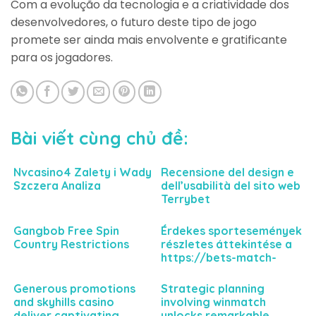
Com a evolução da tecnologia e a criatividade dos
desenvolvedores, o futuro deste tipo de jogo
promete ser ainda mais envolvente e gratificante
para os jogadores.
Bài viết cùng chủ đề:
Nvcasino4 Zalety i Wady
Recensione del design e
Szczera Analiza
dell’usabilità del sito web
Terrybet
Gangbob Free Spin
Érdekes sportesemények
Country Restrictions
részletes áttekintése a
https://bets-match-
hu.com felületén
keresztül a nyerési
Generous promotions
Strategic planning
esélyekhez
and skyhills casino
involving winmatch
deliver captivating
unlocks remarkable