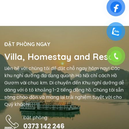
ĐẶT PHÒNG NGAY
Villa, Homestay and Resort
Liên hệ với chúng tôi để đặt chỗ ngay hôm nay! Các
khu nghỉ dưỡng đa dạng quanh Hà Nội chỉ cách Hồ
Gươm vài chục km. Di chuyển đến Khu nghỉ dưỡng dễ
dàng với ô tô khoảng 1-2 tiếng đồng hồ. Chúng tôi sẵn
sàng chào đón và mang lại trải nghiệm tuyệt vời cho
Quý khách!
Đặt phòng
0373 142 246