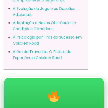
Comprometer a Segurança
A Evolução do Jogo e os Desafios
Adicionais
Adaptação a Novos Obstáculos e
Condições Climáticas
A Psicologia por Trás do Sucesso em
Chicken Road
Além da Travessia: O Futuro da
Experiência Chicken Road