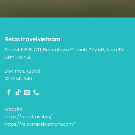
Relaxtravelvietnam
Địa chỉ: P1603 CT1, Dreamtown Coma6, Tây Mỗ, Nam Từ
Liêm, Hà Nội.
Điện thoại (Zalo):
0373 142 246
Website:
https://relaxtravel.vn/
https://relaxtravelvietnam.com/