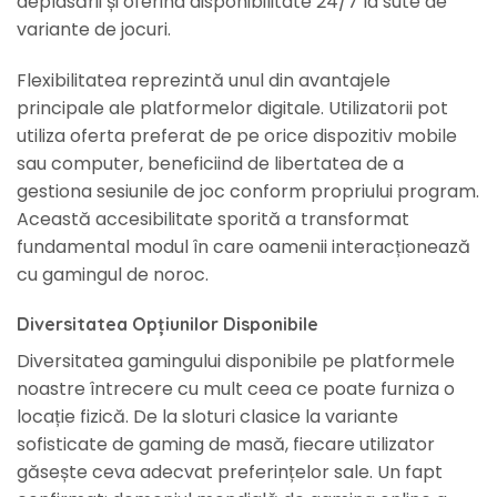
deplasării și oferind disponibilitate 24/7 la sute de
variante de jocuri.
Flexibilitatea reprezintă unul din avantajele
principale ale platformelor digitale. Utilizatorii pot
utiliza oferta preferat de pe orice dispozitiv mobile
sau computer, beneficiind de libertatea de a
gestiona sesiunile de joc conform propriului program.
Această accesibilitate sporită a transformat
fundamental modul în care oamenii interacționează
cu gamingul de noroc.
Diversitatea Opțiunilor Disponibile
Diversitatea gamingului disponibile pe platformele
noastre întrecere cu mult ceea ce poate furniza o
locație fizică. De la sloturi clasice la variante
sofisticate de gaming de masă, fiecare utilizator
găsește ceva adecvat preferințelor sale. Un fapt