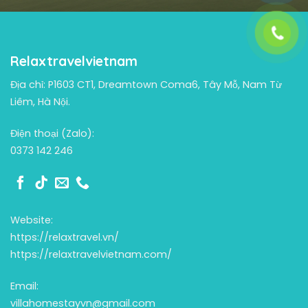
Relaxtravelvietnam
Địa chỉ: P1603 CT1, Dreamtown Coma6, Tây Mỗ, Nam Từ
Liêm, Hà Nội.
Điện thoại (Zalo):
0373 142 246
Website:
https://relaxtravel.vn/
https://relaxtravelvietnam.com/
Email:
villahomestayvn@gmail.com