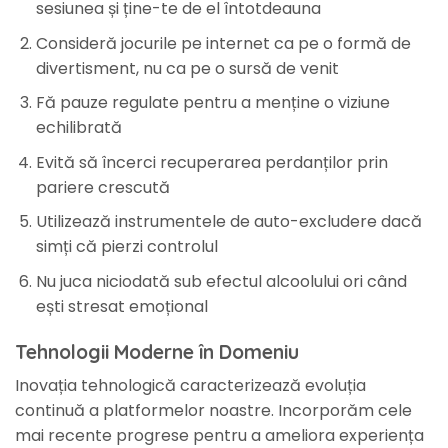
sesiunea și ține-te de el întotdeauna
Consideră jocurile pe internet ca pe o formă de
divertisment, nu ca pe o sursă de venit
Fă pauze regulate pentru a menține o viziune
echilibrată
Evită să încerci recuperarea perdanților prin
pariere crescută
Utilizează instrumentele de auto-excludere dacă
simți că pierzi controlul
Nu juca niciodată sub efectul alcoolului ori când
ești stresat emoțional
Tehnologii Moderne în Domeniu
Inovația tehnologică caracterizează evoluția
continuă a platformelor noastre. Incorporăm cele
mai recente progrese pentru a ameliora experiența