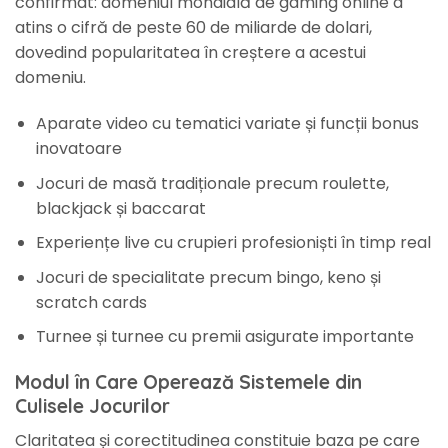
confirmat: domeniul mondială de gaming online a
atins o cifră de peste 60 de miliarde de dolari,
dovedind popularitatea în creștere a acestui
domeniu.
Aparate video cu tematici variate și funcții bonus
inovatoare
Jocuri de masă tradiționale precum roulette,
blackjack și baccarat
Experiențe live cu crupieri profesioniști în timp real
Jocuri de specialitate precum bingo, keno și
scratch cards
Turnee și turnee cu premii asigurate importante
Modul în Care Operează Sistemele din
Culisele Jocurilor
Claritatea și corectitudinea constituie baza pe care