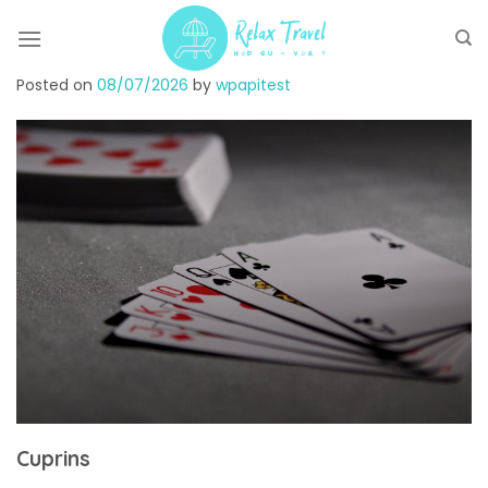
Skip
to
content
Posted on
08/07/2026
by
wpapitest
Cuprins