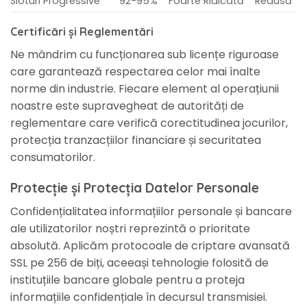
Sloturi Progressive
92-95%
Foarte Ridicată
Redusă
Certificări și Reglementări
Ne mândrim cu funcționarea sub licențe riguroase
care garantează respectarea celor mai înalte
norme din industrie. Fiecare element al operațiunii
noastre este supravegheat de autorități de
reglementare care verifică corectitudinea jocurilor,
protecția tranzacțiilor financiare și securitatea
consumatorilor.
Protecție și Protecția Datelor Personale
Confidențialitatea informațiilor personale și bancare
ale utilizatorilor noștri reprezintă o prioritate
absolută. Aplicăm protocoale de criptare avansată
SSL pe 256 de biți, aceeași tehnologie folosită de
instituțiile bancare globale pentru a proteja
informațiile confidențiale în decursul transmisiei.