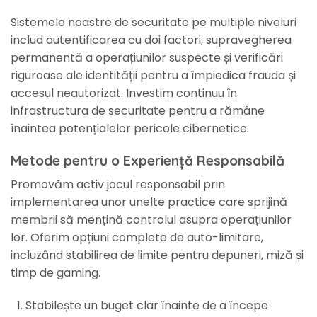
Sistemele noastre de securitate pe multiple niveluri
includ autentificarea cu doi factori, supravegherea
permanentă a operațiunilor suspecte și verificări
riguroase ale identității pentru a împiedica frauda și
accesul neautorizat. Investim continuu în
infrastructura de securitate pentru a rămâne
înaintea potențialelor pericole cibernetice.
Metode pentru o Experiență Responsabilă
Promovăm activ jocul responsabil prin
implementarea unor unelte practice care sprijină
membrii să mențină controlul asupra operațiunilor
lor. Oferim opțiuni complete de auto-limitare,
incluzând stabilirea de limite pentru depuneri, miză și
timp de gaming.
Stabilește un buget clar înainte de a începe