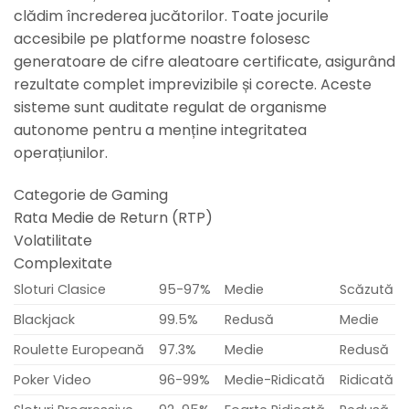
clădim încrederea jucătorilor. Toate jocurile
accesibile pe platforme noastre folosesc
generatoare de cifre aleatoare certificate, asigurând
rezultate complet imprevizibile și corecte. Aceste
sisteme sunt auditate regulat de organisme
autonome pentru a menține integritatea
operațiunilor.
Categorie de Gaming
Rata Medie de Return (RTP)
Volatilitate
Complexitate
Sloturi Clasice
95-97%
Medie
Scăzută
Blackjack
99.5%
Redusă
Medie
Roulette Europeană
97.3%
Medie
Redusă
Poker Video
96-99%
Medie-Ridicată
Ridicată