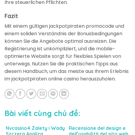
Ihre steuerlichen Pflichten.
Fazit
Mit einem gültigen jackpotpiraten promocode und
einem soliden Verständnis der Bonusbedingungen
können Sie die Angebote optimal ausreizen. Die
Registrierung ist unkompliziert, und die mobile-
optimierte Website sorgt für flexibles Spielen von
unterwegs. Nutzen Sie die praktischen Tipps aus
diesem Handbuch, um das meiste aus Ihrem Erlebnis
im jackpotpiraten online casino herauszuholen.
Bài viết cùng chủ đề:
Nvcasino4 Zalety i Wady
Recensione del design e
Szczera Analiza
dell’usabilità del sito web