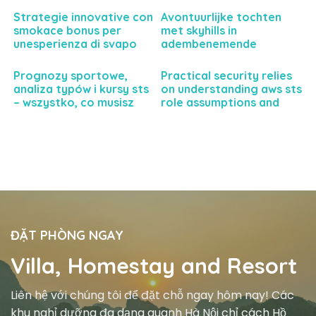
et intelligemment
Strategie innovative con
Avontuurlijke tochten
smokace bonus per
met skyhills in
unesperienza di svapo
adembenemende
personalizzata e senza
natuurgebieden
precedenti
Prognozy sportowe,
Practical security relies
analiza typów i kursy sts
on understanding aws sts
– wszystko, co musisz
role assumptions and
wiedzieć
temporary credentials
ĐẶT PHÒNG NGAY
Villa, Homestay and Resort
Liên hệ với chúng tôi để đặt chỗ ngay hôm nay! Các
khu nghỉ dưỡng đa dạng quanh Hà Nội chỉ cách Hồ