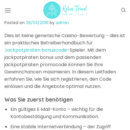
Skip
to
content
Posted on
26/03/2016
by
admin
Dies ist keine generische Casino-Bewertung – dies ist
ein praktisches Betreiberhandbuch für
Jackpotpiraten bonuscode
-Spieler. Mit dem
jackpotpiraten bonus und dem passenden
jackpotpiraten promocode können Sie Ihre
Gewinnchancen maximieren. In diesem Leitfaden
erfahren Sie, wie Sie sich registrieren, den Code
einlösen und die Angebote optimal nutzen.
Was Sie zuerst benötigen
Ein gültiges E‑Mail-Konto – wichtig für die
Kontobestätigung und Kommunikation.
Eine stabile Internetverbindung – der Zugriff