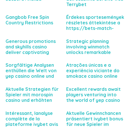
Terrybet
Gangbob Free Spin
Érdekes sportesemények
Country Restrictions
részletes áttekintése a
https://bets-match-
hu.com felületén
keresztül a nyerési
Generous promotions
Strategic planning
esélyekhez
and skyhills casino
involving winmatch
deliver captivating
unlocks remarkable
gaming experiences
business potential today
today
Sorgfältige Analysen
Atrações únicas e a
enthüllen die Welt von
experiência viciante do
yep casino online und
smokace casino online
dessen Einfluss auf deine
para jogadores
Spielerfahrung
exigentes
Aktuelle Strategien für
Excellent rewards await
Spieler mit morospin
players venturing into
casino und erhöhten
the world of yep casino
Gewinnmöglichkeiten
gaming
erwarten Sie
Intéressant, lanalyse
Aktuelle Gewinnchancen
complète de la
präsentiert ivybet bonus
plateforme ivybet avis
für neue Spieler im
pour parier sereinement
Sportwettenbereich