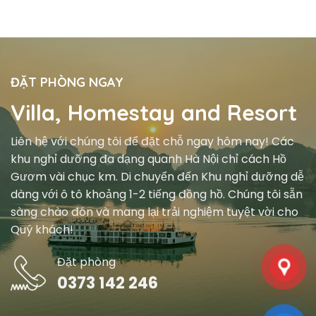
ĐẶT PHÒNG NGAY
Villa, Homestay and Resort
Liên hệ với chúng tôi để đặt chỗ ngay hôm nay! Các
khu nghỉ dưỡng đa dạng quanh Hà Nội chỉ cách Hồ
Gươm vài chục km. Di chuyển đến Khu nghỉ dưỡng dễ
dàng với ô tô khoảng 1-2 tiếng đồng hồ. Chúng tôi sẵn
sàng chào đón và mang lại trải nghiệm tuyệt vời cho
Quý khách!
Đặt phòng
0373 142 246