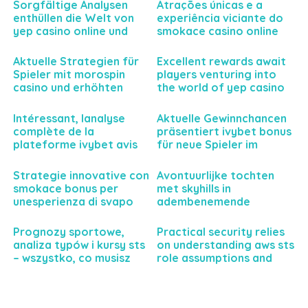
today
Sorgfältige Analysen
Atrações únicas e a
enthüllen die Welt von
experiência viciante do
yep casino online und
smokace casino online
dessen Einfluss auf deine
para jogadores
Spielerfahrung
exigentes
Aktuelle Strategien für
Excellent rewards await
Spieler mit morospin
players venturing into
casino und erhöhten
the world of yep casino
Gewinnmöglichkeiten
gaming
erwarten Sie
Intéressant, lanalyse
Aktuelle Gewinnchancen
complète de la
präsentiert ivybet bonus
plateforme ivybet avis
für neue Spieler im
pour parier sereinement
Sportwettenbereich
et intelligemment
Strategie innovative con
Avontuurlijke tochten
smokace bonus per
met skyhills in
unesperienza di svapo
adembenemende
personalizzata e senza
natuurgebieden
precedenti
Prognozy sportowe,
Practical security relies
analiza typów i kursy sts
on understanding aws sts
– wszystko, co musisz
role assumptions and
wiedzieć
temporary credentials