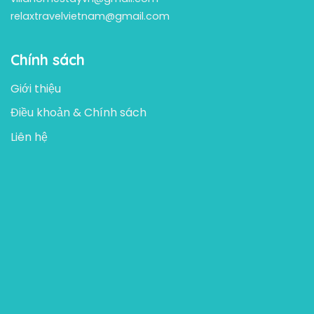
relaxtravelvietnam@gmail.com
Chính sách
Giới thiệu
Điều khoản & Chính sách
Liên hệ