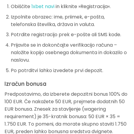
Obiščite
1xbet navi
in kliknite »Registracija«.
Izpolnite obrazec: ime, priimek, e-pošta,
telefonska številka, država in valuta.
Potrdite registracijo prek e-pošte ali SMS kode.
Prijavite se in dokončajte verifikacijo računa –
naložite kopijo osebnega dokumenta in dokazilo o
naslovu.
Po potrditvi lahko izvedete prvi depozit.
Izračun bonusa
Predpostavimo, da izberete depozitni bonus 100% do
100 EUR. Če nakažete 50 EUR, prejmete dodatnih 50
EUR bonusa. Znesek za stavljenje (wagering
requirement) je 35-kratnik bonusa: 50 EUR × 35 =
1.750 EUR. To pomeni, da morate skupno staviti 1.750
EUR, preden lahko bonusna sredstva dvignete.