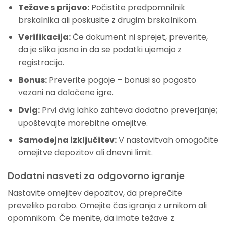
Težave s prijavo:
Počistite predpomnilnik
brskalnika ali poskusite z drugim brskalnikom.
Verifikacija:
Če dokument ni sprejet, preverite,
da je slika jasna in da se podatki ujemajo z
registracijo.
Bonus:
Preverite pogoje – bonusi so pogosto
vezani na določene igre.
Dvig:
Prvi dvig lahko zahteva dodatno preverjanje;
upoštevajte morebitne omejitve.
Samodejna izključitev:
V nastavitvah omogočite
omejitve depozitov ali dnevni limit.
Dodatni nasveti za odgovorno igranje
Nastavite omejitev depozitov, da preprečite
preveliko porabo. Omejite čas igranja z urnikom ali
opomnikom. Če menite, da imate težave z