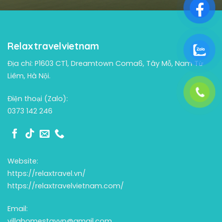
Relaxtravelvietnam
Địa chỉ: P1603 CT1, Dreamtown Coma6, Tây Mỗ, Nam Từ
Liêm, Hà Nội.
Điện thoại (Zalo):
0373 142 246
Website:
https://relaxtravel.vn/
https://relaxtravelvietnam.com/
Email:
villahomestayvn@gmail.com