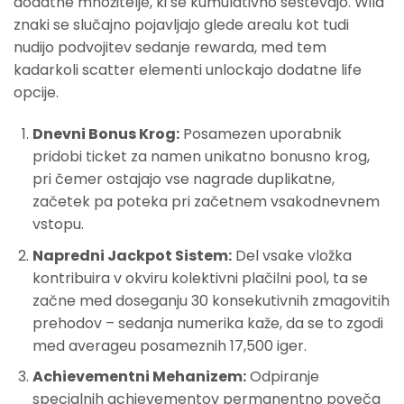
dodatne množitelje, ki se kumulativno seštevajo. Wild
znaki se slučajno pojavljajo glede arealu kot tudi
nudijo podvojitev sedanje rewarda, med tem
kadarkoli scatter elementi unlockajo dodatne life
opcije.
Dnevni Bonus Krog:
Posamezen uporabnik
pridobi ticket za namen unikatno bonusno krog,
pri čemer ostajajo vse nagrade duplikatne,
začetek pa poteka pri začetnem vsakodnevnem
vstopu.
Napredni Jackpot Sistem:
Del vsake vložka
kontribuira v okviru kolektivni plačilni pool, ta se
začne med doseganju 30 konsekutivnih zmagovitih
prehodov – sedanja numerika kaže, da se to zgodi
med averageu posameznih 17,500 iger.
Achievementni Mehanizem:
Odpiranje
specialnih achievementov permanentno poveča