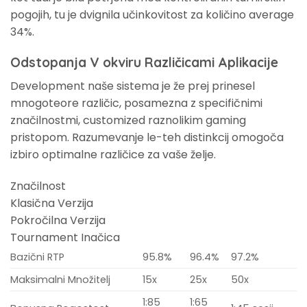
pogojih, tu je dvignila učinkovitost za količino average
34%.
Odstopanja V okviru Različicami Aplikacije
Development naše sistema je že prej prinesel
mnogoteore različic, posamezna z specifičnimi
značilnostmi, customized raznolikim gaming
pristopom. Razumevanje le-teh distinkcij omogoča
izbiro optimalne različice za vaše želje.
Značilnost
Klasična Verzija
Pokročilna Verzija
Tournament Inačica
Bazični RTP
95.8%
96.4%
97.2%
Maksimalni Množitelj
15x
25x
50x
1:85
1:65