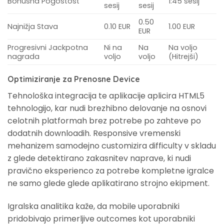
Bonusna Pogostost
1:45 sesij
sesij
sesij
0.50
Najnižja Stava
0.10 EUR
1.00 EUR
EUR
Progresivni Jackpotna
Ni na
Na
Na voljo
nagrada
voljo
voljo
(Hitrejši)
Optimiziranje za Prenosne Device
Tehnološka integracija te aplikacije aplicira HTML5
tehnologijo, kar nudi brezhibno delovanje na osnovi
celotnih platformah brez potrebe po zahteve po
dodatnih downloadih. Responsive vremenski
mehanizem samodejno customizira difficulty v skladu
z glede detektirano zakasnitev naprave, ki nudi
pravično eksperienco za potrebe kompletne igralce
ne samo glede glede aplikatirano strojno ekipment.
Igralska analitika kaže, da mobile uporabniki
pridobivajo primerljive outcomes kot uporabniki