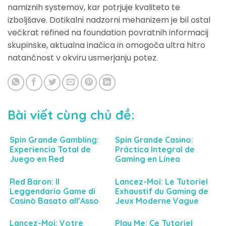
namiznih systemov, kar potrjuje kvaliteto te
izboljšave. Dotikalni nadzorni mehanizem je bil ostal
večkrat refined na foundation povratnih informacij
skupinske, aktualna inačica in omogoča ultra hitro
natančnost v okviru usmerjanju potez.
Bài viết cùng chủ đề:
Spin Grande Gambling:
Spin Grande Casino:
Experiencia Total de
Práctica Integral de
Juego en Red
Gaming en Línea
Red Baron: Il
Lancez-Moi: Le Tutoriel
Leggendario Game di
Exhaustif du Gaming de
Casinò Basato all’Asso
Jeux Moderne Vague
dell’Aria
Lancez-Moi: Votre
Play Me: Ce Tutoriel