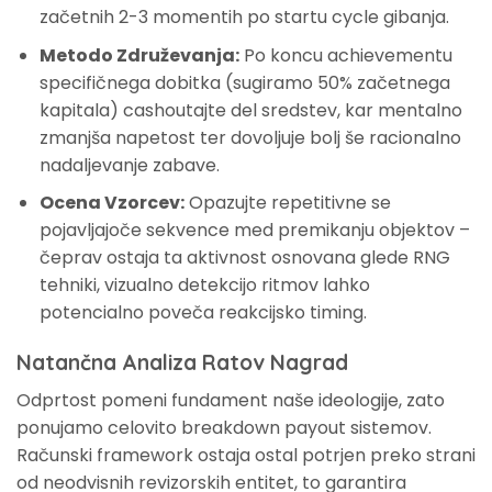
začetnih 2-3 momentih po startu cycle gibanja.
Metodo Združevanja:
Po koncu achievementu
specifičnega dobitka (sugiramo 50% začetnega
kapitala) cashoutajte del sredstev, kar mentalno
zmanjša napetost ter dovoljuje bolj še racionalno
nadaljevanje zabave.
Ocena Vzorcev:
Opazujte repetitivne se
pojavljajoče sekvence med premikanju objektov –
čeprav ostaja ta aktivnost osnovana glede RNG
tehniki, vizualno detekcijo ritmov lahko
potencialno poveča reakcijsko timing.
Natančna Analiza Ratov Nagrad
Odprtost pomeni fundament naše ideologije, zato
ponujamo celovito breakdown payout sistemov.
Računski framework ostaja ostal potrjen preko strani
od neodvisnih revizorskih entitet, to garantira