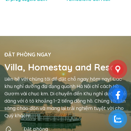
Poradnik dla
Controllato
Użytkowników
ĐẶT PHÒNG NGAY
Villa, Homestay and Resort
Liên hệ với chúng tôi để đặt chỗ ngay hôm nay! Các
khu nghỉ dưỡng đa dạng quanh Hà Nội chỉ cách Hồ
Gươm vài chục km. Di chuyển đến Khu nghỉ dưỡng dễ
dàng với ô tô khoảng 1-2 tiếng đồng hồ. Chúng tôi sẵn
sàng chào đón và mang lại trải nghiệm tuyệt vời cho
Quý khách!
Đặt phòng