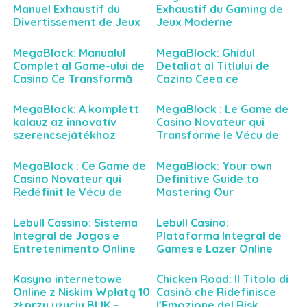
Manuel Exhaustif du
Exhaustif du Gaming de
Divertissement de Jeux
Jeux Moderne
Moderne Vague
Génération
MegaBlock: Manualul
MegaBlock: Ghidul
Complet al Game-ului de
Detaliat al Titlului de
Casino Ce Transformă
Cazino Ceea ce
Experiența de Gambling
Redefinește Aventura de
Digital
Pariuri Online
MegaBlock: A komplett
MegaBlock : Le Game de
kalauz az innovatív
Casino Novateur qui
szerencsejátékhoz
Transforme le Vécu de
Jeu en Ligne
MegaBlock : Ce Game de
MegaBlock: Your own
Casino Novateur qui
Definitive Guide to
Redéfinit le Vécu de
Mastering Our
Divertissement en Ligne
Groundbreaking
Gambling Game
Lebull Cassino: Sistema
Lebull Casino:
Integral de Jogos e
Plataforma Integral de
Entretenimento Online
Games e Lazer Online
Kasyno internetowe
Chicken Road: Il Titolo di
Online z Niskim Wpłatą 10
Casinò che Ridefinisce
zł przy użyciu BLIK –
l’Emozione del Risk