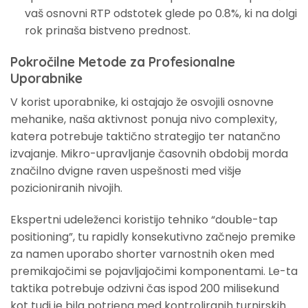
vaš osnovni RTP odstotek glede po 0.8%, ki na dolgi
rok prinaša bistveno prednost.
Pokročilne Metode za Profesionalne
Uporabnike
V korist uporabnike, ki ostajajo že osvojili osnovne
mehanike, naša aktivnost ponuja nivo complexity,
katera potrebuje taktično strategijo ter natančno
izvajanje. Mikro-upravljanje časovnih obdobij morda
značilno dvigne raven uspešnosti med višje
pozicioniranih nivojih.
Ekspertni udeleženci koristijo tehniko “double-tap
positioning”, tu rapidly konsekutivno začnejo premike
za namen uporabo shorter varnostnih oken med
premikajočimi se pojavljajočimi komponentami. Le-ta
taktika potrebuje odzivni čas ispod 200 milisekund
kot tudi je bila potrjena med kontroliranih turnirskih