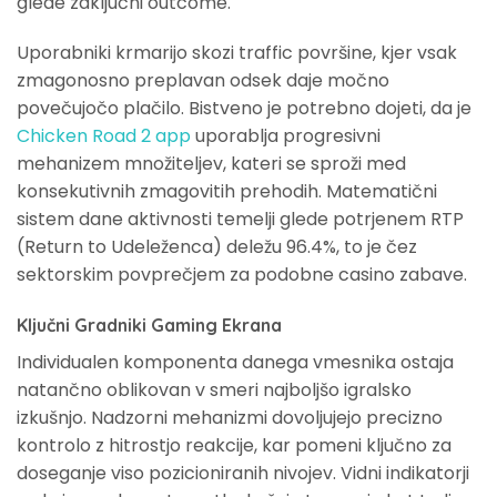
glede zaključni outcome.
Uporabniki krmarijo skozi traffic površine, kjer vsak
zmagonosno preplavan odsek daje močno
povečujočo plačilo. Bistveno je potrebno dojeti, da je
Chicken Road 2 app
uporablja progresivni
mehanizem množiteljev, kateri se sproži med
konsekutivnih zmagovitih prehodih. Matematični
sistem dane aktivnosti temelji glede potrjenem RTP
(Return to Udeleženca) deležu 96.4%, to je čez
sektorskim povprečjem za podobne casino zabave.
Ključni Gradniki Gaming Ekrana
Individualen komponenta danega vmesnika ostaja
natančno oblikovan v smeri najboljšo igralsko
izkušnjo. Nadzorni mehanizmi dovoljujejo precizno
kontrolo z hitrostjo reakcije, kar pomeni ključno za
doseganje viso pozicioniranih nivojev. Vidni indikatorji