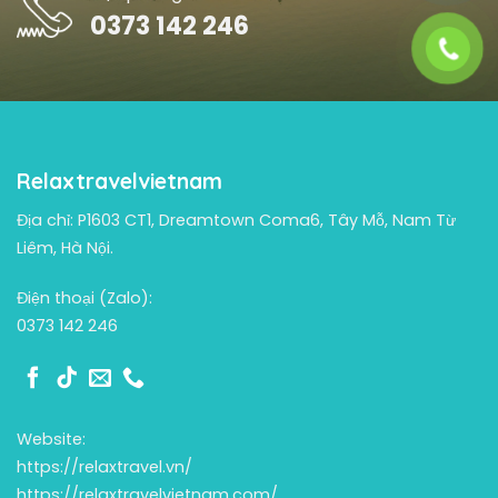
0373 142 246
Relaxtravelvietnam
Địa chỉ: P1603 CT1, Dreamtown Coma6, Tây Mỗ, Nam Từ
Liêm, Hà Nội.
Điện thoại (Zalo):
0373 142 246
Website:
https://relaxtravel.vn/
https://relaxtravelvietnam.com/