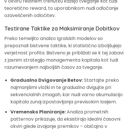
v okviru realnem trenutku kažejo tveganje kot tudi
teoretično reward, to uporabnikom nudi odločanje
ozaveščenih odločitev.
Testirane Taktike za Maksimiranje Dobitkov
Preko temeljito analizo igralskih modelov so
prepoznali bistvene taktike, ki statistično izboljšujejo
verjetnost profita. Bistveno je približati se k tej zabavi
z jasnim strategijo managementa kapitala kot tudi
razumevanjem najboljših časov za tveganje.
Gradualno Dvigovanje Betov:
Startajte preko
najmanjšimi vložki in te gradualno dvigujte pri
sekvencialnih zmagah, kar nudi varno akumulacijo
kapitala zunaj izpostavljanja previsokim losijem.
Vremensko Planiranje:
Analiza prometnih
patternov prikazuje, da eksistirajo idealni časovni
okviri glede izvajanje premikov – običajno v