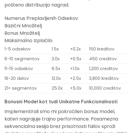
pošteno distribucijo nagrad.
Numerus Preplavljenih Odsekov
Bazični Množitelj
Bonus Množitelj
Maksimalno Izplačilo
1-5 odsekov
1.5x
+0.2x
150 kreditov
6-10 segmentov
3.0x
+0.5x
450 creditov
11-15 odsekov
6.5x
+1.0x
1,200 creditov
16-20 delov
12.0x
+2.5x
3,800 kreditov
21+ segmentov
25.0x
+5.0x
10,000 creditov
Bonusni Model kot tudi Unikatne Funkcionalnosti
Implementirali smo mi pokročilen bonus model,
kateri nagrajuje trajno performance. Posamezna
sekvencialna sesija brez prisotnosti failov sproži