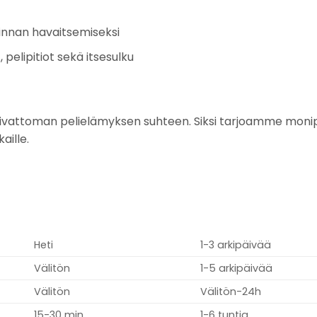
innan havaitsemiseksi
 pelipitiot sekä itsesulku
ttoman pelielämyksen suhteen. Siksi tarjoamme monipuol
aille.
Heti
1-3 arkipäivää
Välitön
1-5 arkipäivää
Välitön
Välitön-24h
15-30 min
1-6 tuntia