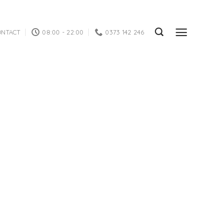
ONTACT
08:00 - 22:00
0373 142 246