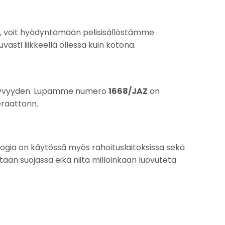
in, voit hyödyntämään pelisisällöstämme
vasti liikkeellä ollessa kuin kotona.
näkyvyyden. Lupamme numero
1668/JAZ
on
raattorin.
ogia on käytössä myös rahoituslaitoksissa sekä
etään suojassa eikä niitä milloinkaan luovuteta