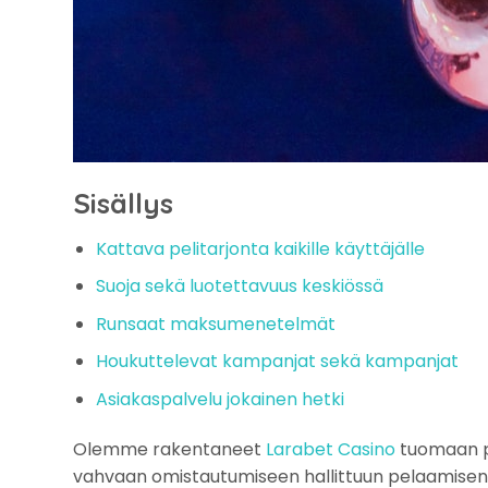
Sisällys
Kattava pelitarjonta kaikille käyttäjälle
Suoja sekä luotettavuus keskiössä
Runsaat maksumenetelmät
Houkuttelevat kampanjat sekä kampanjat
Asiakaspalvelu jokainen hetki
Olemme rakentaneet
Larabet Casino
tuomaan pe
vahvaan omistautumiseen hallittuun pelaamisen et