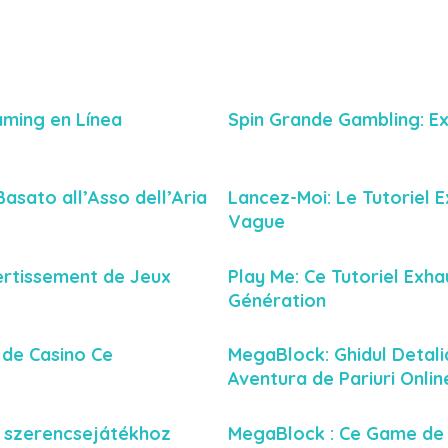
aming en Línea
Spin Grande Gambling: Ex
asato all’Asso dell’Aria
Lancez-Moi: Le Tutoriel 
Vague
ertissement de Jeux
Play Me: Ce Tutoriel Exh
Génération
 de Casino Ce
MegaBlock: Ghidul Detalia
l
Aventura de Pariuri Onlin
v szerencsejátékhoz
MegaBlock : Ce Game de 