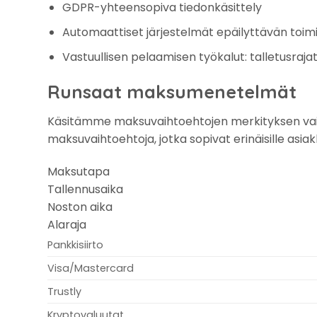
GDPR-yhteensopiva tiedonkäsittely
Automaattiset järjestelmät epäilyttävän toim
Vastuullisen pelaamisen työkalut: talletusrajat,
Runsaat maksumenetelmät
Käsitämme maksuvaihtoehtojen merkityksen vaiva
maksuvaihtoehtoja, jotka sopivat erinäisille asiakk
Maksutapa
Tallennusaika
Noston aika
Alaraja
Pankkisiirto
Visa/Mastercard
Trustly
Kryptovaluutat