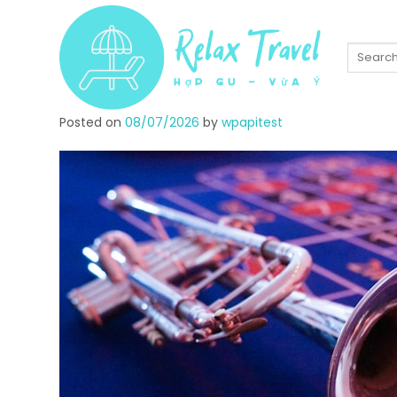
Skip
to
content
Posted on
08/07/2026
by
wpapitest