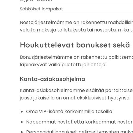
Sähköiset lompakot
Nostojärjestelmämme on rakennettu mahdollisimm
veloita maksuja talletuksista tai nostoista, m
Houkuttelevat bonukset sekä
Bonusjärjestelmämme on rakennettu palkitsemaan n
läpinäkyvät vailla piilotettujen ehtoja.
Kanta-asiakasohjelma
Kanta-asiakasohjelmamme sisältää portaittaiset
joissa jokaisella on omat eksklusiiviset hyötynsä.
Oma VIP-isäntä korkeimmilla tasoilla
Nopeammat nostot että korkeammat nostor
Personoidut bonukset pelimieltymysten muk