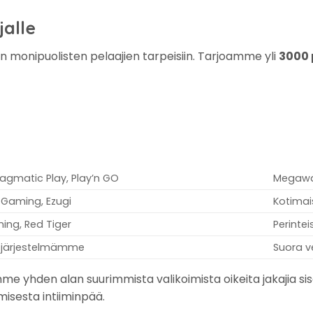
jalle
 monipuolisten pelaajien tarpeisiin. Tarjoamme yli
3000 
ragmatic Play, Play’n GO
Megaway
 Gaming, Ezugi
Kotimai
ing, Red Tiger
Perintei
 järjestelmämme
Suora v
e yhden alan suurimmista valikoimista oikeita jakajia sisä
isesta intiiminpää.