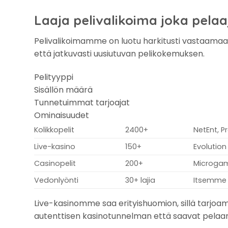
Laaja pelivalikoima joka pelaa
Pelivalikoimamme on luotu harkitusti vastaamaan
että jatkuvasti uusiutuvan pelikokemuksen.
Pelityyppi
Sisällön määrä
Tunnetuimmat tarjoajat
Ominaisuudet
Kolikkopelit
2400+
NetEnt, P
Live-kasino
150+
Evolution
Casinopelit
200+
Microgam
Vedonlyönti
30+ lajia
Itsemme
Live-kasinomme saa erityishuomion, sillä tarjoamm
autenttisen kasinotunnelman että saavat pelaam