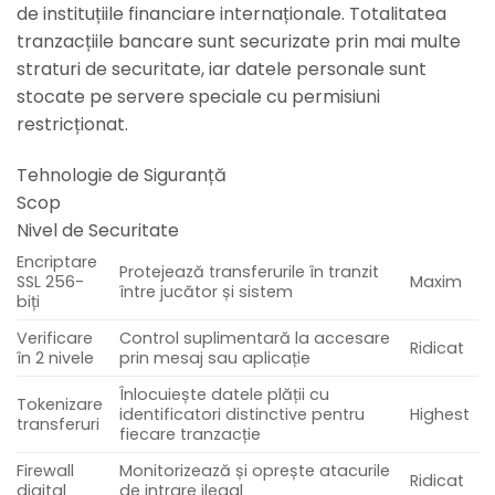
de instituțiile financiare internaționale. Totalitatea
tranzacțiile bancare sunt securizate prin mai multe
straturi de securitate, iar datele personale sunt
stocate pe servere speciale cu permisiuni
restricționat.
Tehnologie de Siguranță
Scop
Nivel de Securitate
Encriptare
Protejează transferurile în tranzit
SSL 256-
Maxim
între jucător și sistem
biți
Verificare
Control suplimentară la accesare
Ridicat
în 2 nivele
prin mesaj sau aplicație
Înlocuiește datele plății cu
Tokenizare
identificatori distinctive pentru
Highest
transferuri
fiecare tranzacție
Firewall
Monitorizează și oprește atacurile
Ridicat
digital
de intrare ilegal