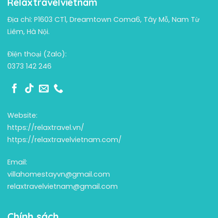
Relaxtravelvietnam
Địa chỉ: P1603 CT1, Dreamtown Coma6, Tây Mỗ, Nam Từ
Liêm, Hà Nội.
Điện thoại (Zalo):
0373 142 246
Website:
https://relaxtravel.vn/
https://relaxtravelvietnam.com/
Email:
villahomestayvn@gmail.com
relaxtravelvietnam@gmail.com
Chính sách