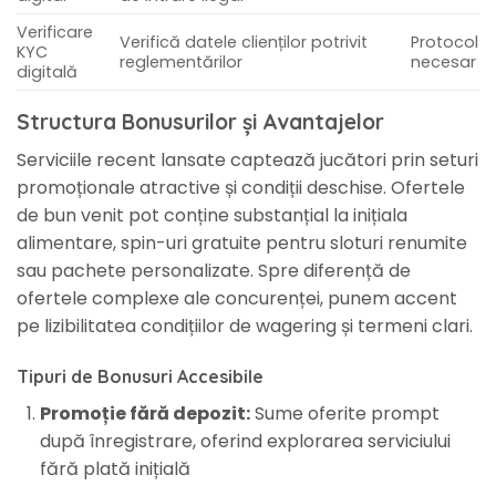
Verificare
Verifică datele clienților potrivit
Protocol
KYC
reglementărilor
necesar
digitală
Structura Bonusurilor și Avantajelor
Serviciile recent lansate captează jucători prin seturi
promoționale atractive și condiții deschise. Ofertele
de bun venit pot conține substanțial la inițiala
alimentare, spin-uri gratuite pentru sloturi renumite
sau pachete personalizate. Spre diferență de
ofertele complexe ale concurenței, punem accent
pe lizibilitatea condițiilor de wagering și termeni clari.
Tipuri de Bonusuri Accesibile
Promoție fără depozit:
Sume oferite prompt
după înregistrare, oferind explorarea serviciului
fără plată inițială