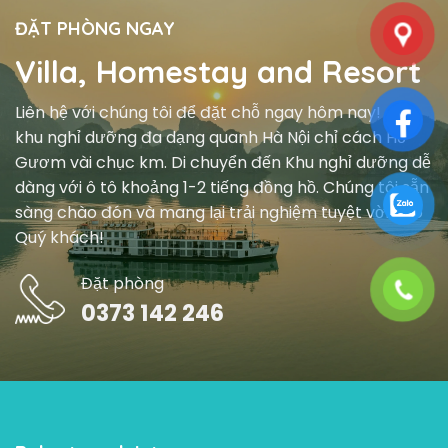
ĐẶT PHÒNG NGAY
Villa, Homestay and Resort
Liên hệ với chúng tôi để đặt chỗ ngay hôm nay! Các
khu nghỉ dưỡng đa dạng quanh Hà Nội chỉ cách Hồ
Gươm vài chục km. Di chuyển đến Khu nghỉ dưỡng dễ
dàng với ô tô khoảng 1-2 tiếng đồng hồ. Chúng tôi sẵn
sàng chào đón và mang lại trải nghiệm tuyệt vời cho
Quý khách!
Đặt phòng
0373 142 246