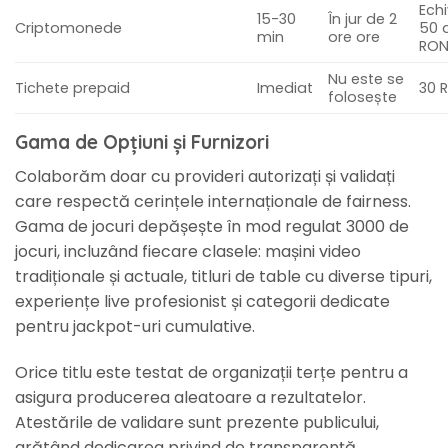
Ech
15-30
În jur de 2
Criptomonede
50 
min
ore ore
RO
Nu este se
Tichete prepaid
Imediat
30 
folosește
Gama de Opțiuni și Furnizori
Colaborăm doar cu provideri autorizați și validați
care respectă cerințele internaționale de fairness.
Gama de jocuri depășește în mod regulat 3000 de
jocuri, incluzând fiecare clasele: mașini video
tradiționale și actuale, titluri de table cu diverse tipuri,
experiențe live profesionist și categorii dedicate
pentru jackpot-uri cumulative.
Orice titlu este testat de organizații terțe pentru a
asigura producerea aleatoare a rezultatelor.
Atestările de validare sunt prezente publicului,
arătând dedicarea privind de transparență.