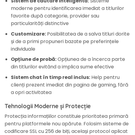
Sistem de căutare inteligentă:
Sisteme
moderne pentru identificarea imediat a titlurilor
favorite după categorie, provider sau
particularități distinctive
Customizare:
Posibilitatea de a salva titluri dorite
și de a primi propuneri bazate pe preferințele
individuale
Opțiune de probă:
Opțiunea de a încerca parte
din titlurilor evitând a implica sume efective
Sistem chat în timp real inclus:
Help pentru
clienți prezent imediat din pagina de gaming, fără
a opri activitatea
Tehnologii Moderne și Protecție
Protecția informațiilor constituie prioritatea primară
pentru platformele nou apărute. Folosim sisteme de
codificare SSL cu 256 de biți, același protocol aplicat