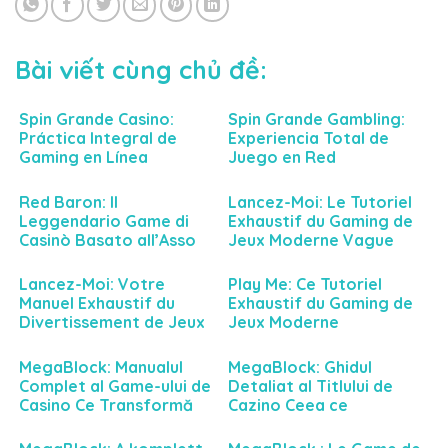
Bài viết cùng chủ đề:
Spin Grande Casino:
Spin Grande Gambling:
Práctica Integral de
Experiencia Total de
Gaming en Línea
Juego en Red
Red Baron: Il
Lancez-Moi: Le Tutoriel
Leggendario Game di
Exhaustif du Gaming de
Casinò Basato all’Asso
Jeux Moderne Vague
dell’Aria
Lancez-Moi: Votre
Play Me: Ce Tutoriel
Manuel Exhaustif du
Exhaustif du Gaming de
Divertissement de Jeux
Jeux Moderne
Moderne Vague
Génération
MegaBlock: Manualul
MegaBlock: Ghidul
Complet al Game-ului de
Detaliat al Titlului de
Casino Ce Transformă
Cazino Ceea ce
Experiența de Gambling
Redefinește Aventura de
Digital
Pariuri Online