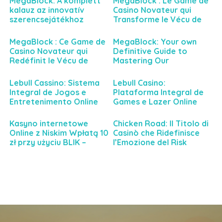
MegaBlock: A komplett
MegaBlock : Le Game de
kalauz az innovatív
Casino Novateur qui
szerencsejátékhoz
Transforme le Vécu de
Jeu en Ligne
MegaBlock : Ce Game de
MegaBlock: Your own
Casino Novateur qui
Definitive Guide to
Redéfinit le Vécu de
Mastering Our
Divertissement en Ligne
Groundbreaking
Gambling Game
Lebull Cassino: Sistema
Lebull Casino:
Integral de Jogos e
Plataforma Integral de
Entretenimento Online
Games e Lazer Online
Kasyno internetowe
Chicken Road: Il Titolo di
Online z Niskim Wpłatą 10
Casinò che Ridefinisce
zł przy użyciu BLIK –
l’Emozione del Risk
Poradnik dla
Controllato
Użytkowników