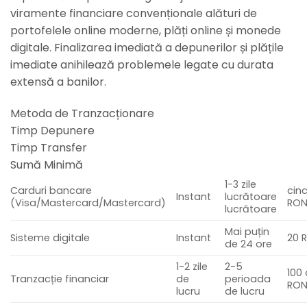
viramente financiare convenționale alături de
portofelele online moderne, plăți online și monede
digitale. Finalizarea imediată a depunerilor și plățile
imediate anihilează problemele legate cu durata
extensă a banilor.
Metoda de Tranzacționare
Timp Depunere
Timp Transfer
Sumă Minimă
1-3 zile
Carduri bancare
cinc
Instant
lucrătoare
(Visa/Mastercard/Mastercard)
RO
lucrătoare
Mai puțin
Sisteme digitale
Instant
20 
de 24 ore
1-2 zile
2-5
100
Tranzacție financiar
de
perioada
RO
lucru
de lucru