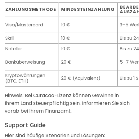
BEARBE
ZAHLUNGSMETHODE
MINDESTEINZAHLUNG
AUSZA
Visa/Mastercard
10 €
3–5 Wer
Skrill
10 €
Bis zu 2
Neteller
10 €
Bis zu 2
Banküberweisung
20 €
5–7 Wer
Kryptowährungen
20 € (Äquivalent)
Bis zu 1 
(BTC, ETH)
Hinweis: Bei Curacao-Lizenz können Gewinne in
Ihrem Land steuerpflichtig sein. Informieren Sie sich
vorab bei Ihrem Finanzamt.
Support Guide
Hier sind häufige Szenarien und Lösungen: