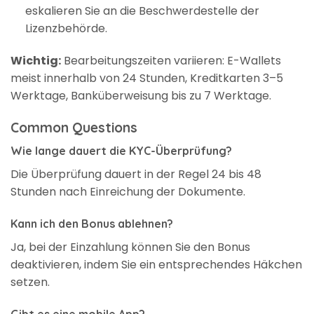
eskalieren Sie an die Beschwerdestelle der
Lizenzbehörde.
Wichtig:
Bearbeitungszeiten variieren: E-Wallets
meist innerhalb von 24 Stunden, Kreditkarten 3–5
Werktage, Banküberweisung bis zu 7 Werktage.
Common Questions
Wie lange dauert die KYC-Überprüfung?
Die Überprüfung dauert in der Regel 24 bis 48
Stunden nach Einreichung der Dokumente.
Kann ich den Bonus ablehnen?
Ja, bei der Einzahlung können Sie den Bonus
deaktivieren, indem Sie ein entsprechendes Häkchen
setzen.
Gibt es eine mobile App?