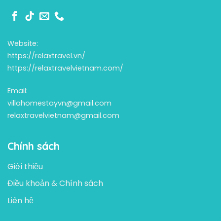
Website:
https://relaxtravel.vn/
https://relaxtravelvietnam.com/
Email:
villahomestayvn@gmail.com
relaxtravelvietnam@gmail.com
Chính sách
Giới thiệu
Điều khoản & Chính sách
Liên hệ