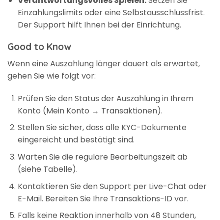
Verantwortungsvolles Spielen:
Setzen Sie
Einzahlungslimits oder eine Selbstausschlussfrist.
Der Support hilft Ihnen bei der Einrichtung.
Good to Know
Wenn eine Auszahlung länger dauert als erwartet,
gehen Sie wie folgt vor:
Prüfen Sie den Status der Auszahlung in Ihrem
Konto (Mein Konto → Transaktionen).
Stellen Sie sicher, dass alle KYC-Dokumente
eingereicht und bestätigt sind.
Warten Sie die reguläre Bearbeitungszeit ab
(siehe Tabelle).
Kontaktieren Sie den Support per Live-Chat oder
E-Mail. Bereiten Sie Ihre Transaktions-ID vor.
Falls keine Reaktion innerhalb von 48 Stunden,