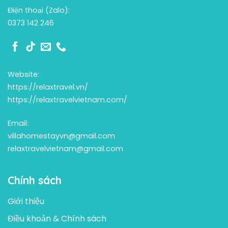
Điện thoại (Zalo):
0373 142 246
Website:
https://relaxtravel.vn/
https://relaxtravelvietnam.com/
Email:
villahomestayvn@gmail.com
relaxtravelvietnam@gmail.com
Chính sách
Giới thiệu
Điều khoản & Chính sách