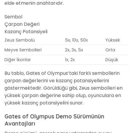
elde etmenin anahtarıdır.
Sembol
Çarpan Değeri
Kazanç Potansiyeli
Zeus Sembolü
5x, 10x, 50x
Yüksek
Meyve Sembolleri
2x, 3x, 5x
Orta
Diğer İkonlar
1x, 2x
Düşük
Bu tablo, Gates of Olympus’taki farklı sembollerin
çarpan değerlerini ve kazanç potansiyellerini
göstermektedir. Görüldüğü gibi, Zeus sembolleri en
yüksek çarpan değerine sahip olup, oyunculara en
yüksek kazanç potansiyelini sunar.
Gates of Olympus Demo Sürümünün
Avantajları