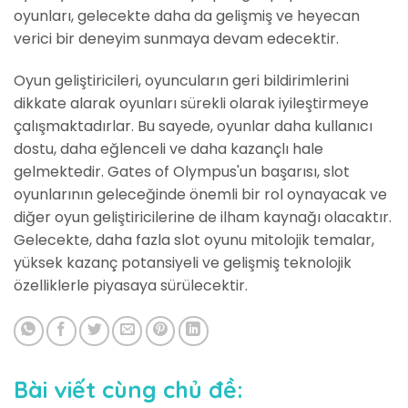
oyunları, gelecekte daha da gelişmiş ve heyecan
verici bir deneyim sunmaya devam edecektir.
Oyun geliştiricileri, oyuncuların geri bildirimlerini
dikkate alarak oyunları sürekli olarak iyileştirmeye
çalışmaktadırlar. Bu sayede, oyunlar daha kullanıcı
dostu, daha eğlenceli ve daha kazançlı hale
gelmektedir. Gates of Olympus'un başarısı, slot
oyunlarının geleceğinde önemli bir rol oynayacak ve
diğer oyun geliştiricilerine de ilham kaynağı olacaktır.
Gelecekte, daha fazla slot oyunu mitolojik temalar,
yüksek kazanç potansiyeli ve gelişmiş teknolojik
özelliklerle piyasaya sürülecektir.
Bài viết cùng chủ đề: