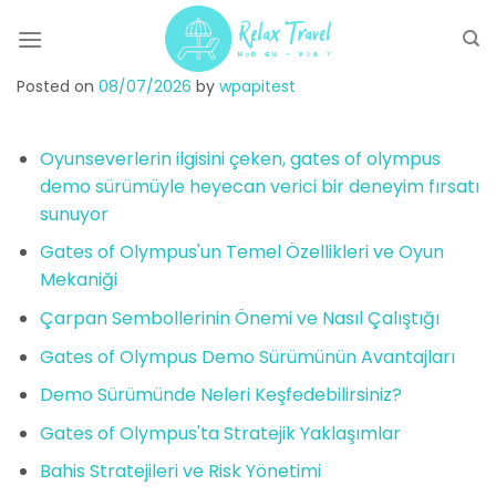
Skip
to
content
Posted on
08/07/2026
by
wpapitest
Oyunseverlerin ilgisini çeken, gates of olympus
demo sürümüyle heyecan verici bir deneyim fırsatı
sunuyor
Gates of Olympus'un Temel Özellikleri ve Oyun
Mekaniği
Çarpan Sembollerinin Önemi ve Nasıl Çalıştığı
Gates of Olympus Demo Sürümünün Avantajları
Demo Sürümünde Neleri Keşfedebilirsiniz?
Gates of Olympus'ta Stratejik Yaklaşımlar
Bahis Stratejileri ve Risk Yönetimi