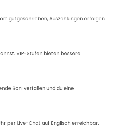
ofort gutgeschrieben, Auszahlungen erfolgen
kannst. VIP-Stufen bieten bessere
ende Boni verfallen und du eine
Uhr per Live-Chat auf Englisch erreichbar.