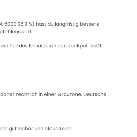
 6000 98,9 %) hast du langfristig bessere
mpfehlenswert.
in Teil des Einsatzes in den Jackpot fließt.
t daher rechtlich in einer Grauzone. Deutsche
te gut lesbar und aktuell sind.