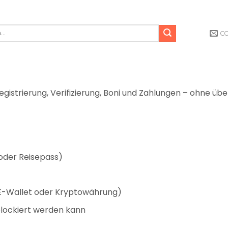
C
Registrierung, Verifizierung, Boni und Zahlungen – ohne über
oder Reisepass)
 E-Wallet oder Kryptowährung)
blockiert werden kann