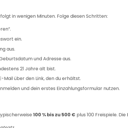
folgt in wenigen Minuten. Folge diesen Schritten:
eren”.
swort ein.
ng aus.
 Geburtsdatum und Adresse aus.
estens 21 Jahre alt bist.
E-Mail über den Link, den du erhältst.
anmelden und dein erstes Einzahlungsformular nutzen.
typischerweise
100 % bis zu 500 €
plus 100 Freispiele. Die
ntsatz