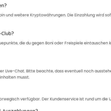
en?
coin und weitere Kryptowährungen. Die Einzahlung wird s
-Club?
epunkte, die du gegen Boni oder Freispiele eintauschen 
er Live-Chat. Bitte beachte, dass eventuell noch aussteh
inhalten musst.
 Norwegisch verfügbar. Der Kundenservice ist rund um die 
nd Auszahlungen?