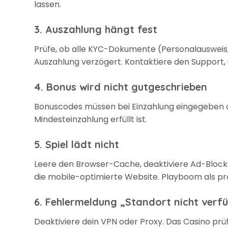
lassen.
3. Auszahlung hängt fest
Prüfe, ob alle KYC-Dokumente (Personalausweis,
Auszahlung verzögert. Kontaktiere den Support, 
4. Bonus wird nicht gutgeschrieben
Bonuscodes müssen bei Einzahlung eingegeben od
Mindesteinzahlung erfüllt ist.
5. Spiel lädt nicht
Leere den Browser-Cache, deaktiviere Ad-Block
die mobile-optimierte Website. Playboom als p
6. Fehlermeldung „Standort nicht verf
Deaktiviere dein VPN oder Proxy. Das Casino prü