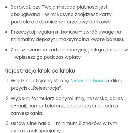
Sprawdź, czy Twoja metoda płatności jest
obsługiwana – w nv kasyno znajdziesz karty,
portfele elektroniczne i przelewy bankowe.
Przeczytaj regulamin bonusu – zwróć uwagę na
minimalny depozyt i maksymalną kwotę bonusu.
Zapisz nvcasino kod promocyjny, jeśli go posiadasz
– wpiszesz go podczas wpłaty.
Rejestracja krok po kroku
Wejdź na oficjalną stronę
Nvcasino bonus
i kliknij
przycisk „Rejestracja”.
Wypełnij formularz danymi: imię, nazwisko, adres
e-mail, numer telefonu, data urodzenia i adres
zamieszkania.
Ustaw silne hasło – minimum 8 znaków, w tym
cyfra i znak specjalny.