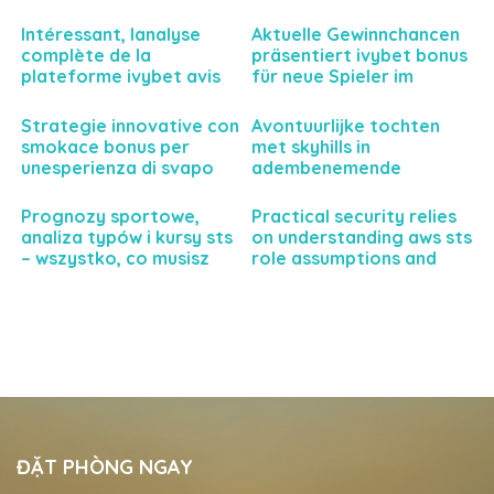
Gewinnmöglichkeiten
gaming
erwarten Sie
Intéressant, lanalyse
Aktuelle Gewinnchancen
complète de la
präsentiert ivybet bonus
plateforme ivybet avis
für neue Spieler im
pour parier sereinement
Sportwettenbereich
et intelligemment
Strategie innovative con
Avontuurlijke tochten
smokace bonus per
met skyhills in
unesperienza di svapo
adembenemende
personalizzata e senza
natuurgebieden
precedenti
Prognozy sportowe,
Practical security relies
analiza typów i kursy sts
on understanding aws sts
– wszystko, co musisz
role assumptions and
wiedzieć
temporary credentials
ĐẶT PHÒNG NGAY