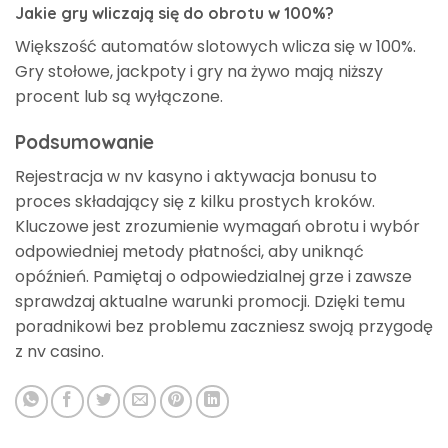
Jakie gry wliczają się do obrotu w 100%?
Większość automatów slotowych wlicza się w 100%.
Gry stołowe, jackpoty i gry na żywo mają niższy
procent lub są wyłączone.
Podsumowanie
Rejestracja w nv kasyno i aktywacja bonusu to
proces składający się z kilku prostych kroków.
Kluczowe jest zrozumienie wymagań obrotu i wybór
odpowiedniej metody płatności, aby uniknąć
opóźnień. Pamiętaj o odpowiedzialnej grze i zawsze
sprawdzaj aktualne warunki promocji. Dzięki temu
poradnikowi bez problemu zaczniesz swoją przygodę
z nv casino.