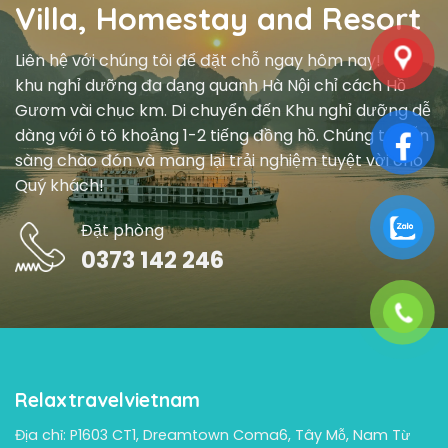
Villa, Homestay and Resort
Liên hệ với chúng tôi để đặt chỗ ngay hôm nay! Các
khu nghỉ dưỡng đa dạng quanh Hà Nội chỉ cách Hồ
Gươm vài chục km. Di chuyển đến Khu nghỉ dưỡng dễ
dàng với ô tô khoảng 1-2 tiếng đồng hồ. Chúng tôi sẵn
sàng chào đón và mang lại trải nghiệm tuyệt vời cho
Quý khách!
Đặt phòng
0373 142 246
Relaxtravelvietnam
Địa chỉ: P1603 CT1, Dreamtown Coma6, Tây Mỗ, Nam Từ