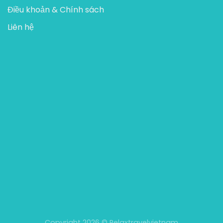
Điều khoản & Chính sách
Liên hệ
Copyright 2026 © Relaxtravelvietnam