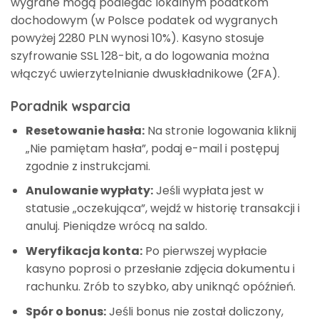
wygrane mogą podlegać lokalnym podatkom
dochodowym (w Polsce podatek od wygranych
powyżej 2280 PLN wynosi 10%). Kasyno stosuje
szyfrowanie SSL 128-bit, a do logowania można
włączyć uwierzytelnianie dwuskładnikowe (2FA).
Poradnik wsparcia
Resetowanie hasła:
Na stronie logowania kliknij
„Nie pamiętam hasła”, podaj e-mail i postępuj
zgodnie z instrukcjami.
Anulowanie wypłaty:
Jeśli wypłata jest w
statusie „oczekująca”, wejdź w historię transakcji i
anuluj. Pieniądze wrócą na saldo.
Weryfikacja konta:
Po pierwszej wypłacie
kasyno poprosi o przesłanie zdjęcia dokumentu i
rachunku. Zrób to szybko, aby uniknąć opóźnień.
Spór o bonus:
Jeśli bonus nie został doliczony,