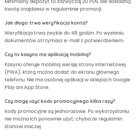
Minimalny depozyt to zazwyczaj 20 PLN, ale dokładną
kwotę znajdziesz w regulaminie promocji.
Jak długo trwa weryfikacja konta?
Weryfikacja trwa zwykle do 48 godzin. Po wysłaniu
dokumentów otrzymasz e-mail z potwierdzeniem.
Czy nv kasyno ma aplikację mobilną?
Kasyno oferuje mobilną wersję strony internetowej
(PWA), którą można dodać do ekranu głównego
telefonu. Nie ma osobnej aplikacji w sklepach Google
Play ani App Store.
Czy mogę użyć kodu promocyjnego kilka razy?
Kody promocyjne są jednorazowe. Po wykorzystaniu
nie można ich ponownie użyć, chyba że regulamin
stanowi inaczej.