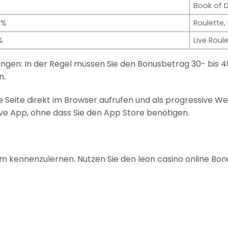
Book of D
 %
Roulette,
%
Live Roule
ngen: In der Regel müssen Sie den Bonusbetrag 30- bis 
n.
die Seite direkt im Browser aufrufen und als progressive
ative App, ohne dass Sie den App Store benötigen.
orm kennenzulernen. Nutzen Sie den leon casino online Bonu