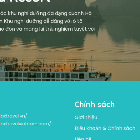
 Các khu nghỉ dưỡng đa dạng quanh Hà
n Khu nghỉ dưỡng dễ dàng với ô tô
o đón và mang lại trải nghiệm tuyệt vời
Chính sách
laxtravel.vn/
Giới thiệu
elaxtravelvietnam.com/
Điều khoản & Chính sách
Liên hệ