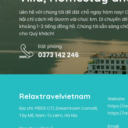
Liên hệ với chúng tôi để đặt chỗ ngay hôm nay!
Nội chỉ cách Hồ Gươm vài chục km. Di chuyển đế
khoảng 1-2 tiếng đồng hồ. Chúng tôi sẵn sàng chà
cho Quý khách!
Đặt phòng
0373 142 246
Relaxtravelvietnam
Website:
https://re
Địa chỉ: P1603 CT1, Dreamtown Coma6,
https://r
Tây Mỗ, Nam Từ Liêm, Hà Nội.
Email: