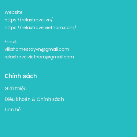
Website:
https://relaxtravel.vn/
https://relaxtravelvietnam.com/
Email:
villahomestayvn@gmail.com
relaxtravelvietnam@gmail.com
Chính sách
Giới thiệu
Điều khoản & Chính sách
Liên hệ