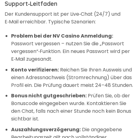
Support‑Leitfaden
Der Kundensupport ist per Live‑Chat (24/7) und
E‑Mail erreichbar. Typische Szenarien:
Problem bei der NV Casino Anmeldung:
Passwort vergessen – nutzen Sie die „Passwort
vergessen“‑Funktion. Ein neues Passwort wird per
E‑Mail zugesandt.
Konto verifizieren:
Reichen Sie Ihren Ausweis und
einen Adressnachweis (Stromrechnung) über das
Profil ein. Die Prüfung dauert meist 24–48 Stunden.
Bonus nicht gutgeschrieben:
Prüfen Sie, ob der
Bonuscode eingegeben wurde. Kontaktieren Sie
den Chat, falls nach einer Stunde noch kein Bonus
sichtbar ist.
Auszahlungsverzögerung:
Die angegebene
Bearbeitungszeit gilt nach vollständiger