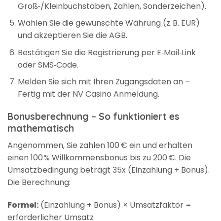
Groß‑/Kleinbuchstaben, Zahlen, Sonderzeichen).
Wählen Sie die gewünschte Währung (z. B. EUR)
und akzeptieren Sie die AGB.
Bestätigen Sie die Registrierung per E‑Mail‑Link
oder SMS‑Code.
Melden Sie sich mit Ihren Zugangsdaten an –
Fertig mit der NV Casino Anmeldung.
Bonusberechnung – So funktioniert es
mathematisch
Angenommen, Sie zahlen 100 € ein und erhalten
einen 100 % Willkommensbonus bis zu 200 €. Die
Umsatzbedingung beträgt 35x (Einzahlung + Bonus).
Die Berechnung:
Formel:
(Einzahlung + Bonus) × Umsatzfaktor =
erforderlicher Umsatz