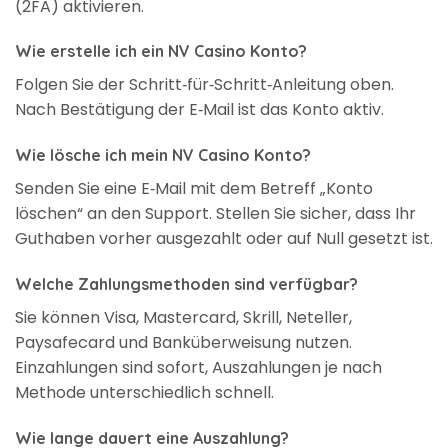
(2FA) aktivieren.
Wie erstelle ich ein NV Casino Konto?
Folgen Sie der Schritt‑für‑Schritt‑Anleitung oben.
Nach Bestätigung der E‑Mail ist das Konto aktiv.
Wie lösche ich mein NV Casino Konto?
Senden Sie eine E‑Mail mit dem Betreff „Konto
löschen“ an den Support. Stellen Sie sicher, dass Ihr
Guthaben vorher ausgezahlt oder auf Null gesetzt ist.
Welche Zahlungsmethoden sind verfügbar?
Sie können Visa, Mastercard, Skrill, Neteller,
Paysafecard und Banküberweisung nutzen.
Einzahlungen sind sofort, Auszahlungen je nach
Methode unterschiedlich schnell.
Wie lange dauert eine Auszahlung?