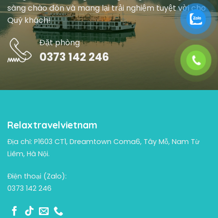
sàng chào đón và mang lại trải nghiệm tuyệt vời cho
Quý khách!
Đặt phòng
0373 142 246
Relaxtravelvietnam
Địa chỉ: P1603 CT1, Dreamtown Coma6, Tây Mỗ, Nam Từ
Liêm, Hà Nội.
Điện thoại (Zalo):
0373 142 246