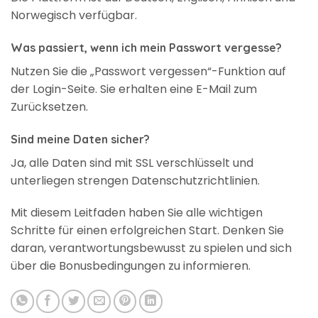
Norwegisch verfügbar.
Was passiert, wenn ich mein Passwort vergesse?
Nutzen Sie die „Passwort vergessen“-Funktion auf
der Login-Seite. Sie erhalten eine E-Mail zum
Zurücksetzen.
Sind meine Daten sicher?
Ja, alle Daten sind mit SSL verschlüsselt und
unterliegen strengen Datenschutzrichtlinien.
Mit diesem Leitfaden haben Sie alle wichtigen
Schritte für einen erfolgreichen Start. Denken Sie
daran, verantwortungsbewusst zu spielen und sich
über die Bonusbedingungen zu informieren.