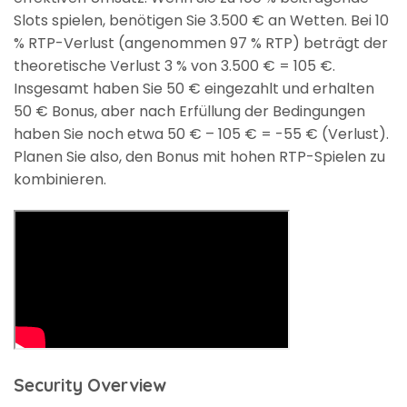
Slots spielen, benötigen Sie 3.500 € an Wetten. Bei 10
% RTP-Verlust (angenommen 97 % RTP) beträgt der
theoretische Verlust 3 % von 3.500 € = 105 €.
Insgesamt haben Sie 50 € eingezahlt und erhalten
50 € Bonus, aber nach Erfüllung der Bedingungen
haben Sie noch etwa 50 € – 105 € = -55 € (Verlust).
Planen Sie also, den Bonus mit hohen RTP-Spielen zu
kombinieren.
Security Overview