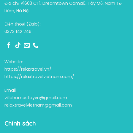
Địa chỉ: P1603 CT1, Dreamtown Coma6, Tây Mỗ, Nam Từ
Liêm, Hà Nội.
Điện thoại (Zalo):
0373 142 246
Website:
https://relaxtravel.vn/
https://relaxtravelvietnam.com/
Email:
villahomestayvn@gmail.com
relaxtravelvietnam@gmail.com
Chính sách