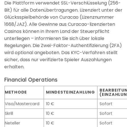
Die Plattform verwendet SSL-Verschlüsselung (256-
Bit) für alle Datenübertragungen. Lizenziert unter der
Glücksspielbehörde von Curacao (Lizenznummer
1668/JAZ). Alle Gewinne aus Curacao-lizenzierten
Casinos können in Ihrem Land der Steuerpflicht
unterliegen – informieren Sie sich über lokale
Regelungen. Die Zwei-Faktor-Authentifizierung (2FA)
wird optional angeboten. Das KYC-Verfahren stellt
sicher, dass nur verifizierte Spieler Auszahlungen
erhalten.
Financial Operations
BEARBEITU
METHODE
MINDESTEINZAHLUNG
(EINZAHLU
Visa/Mastercard
10 €
Sofort
Skrill
10 €
Sofort
Neteller
10 €
Sofort