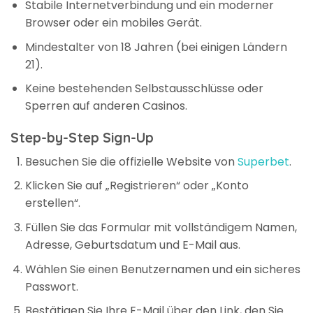
Stabile Internetverbindung und ein moderner
Browser oder ein mobiles Gerät.
Mindestalter von 18 Jahren (bei einigen Ländern
21).
Keine bestehenden Selbstausschlüsse oder
Sperren auf anderen Casinos.
Step-by-Step Sign-Up
Besuchen Sie die offizielle Website von
Superbet
.
Klicken Sie auf „Registrieren“ oder „Konto
erstellen“.
Füllen Sie das Formular mit vollständigem Namen,
Adresse, Geburtsdatum und E-Mail aus.
Wählen Sie einen Benutzernamen und ein sicheres
Passwort.
Bestätigen Sie Ihre E-Mail über den Link, den Sie