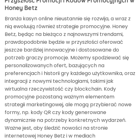
Przyszłość Promocji i Kódów Promocyjnych w
Honey Betz
Branża kasyn online nieustannie się rozwija, a wraz z
nią ewoluują również strategie promocyjne. Honey
Betz, będąc na bieżąco z najnowszymi trendami,
prawdopodobnie będzie w przyszłości oferować
jeszcze bardziej innowacyjne i dostosowane do
potrzeb graczy promocje. Możemy spodziewać się
personalizowanych ofert, bazujących na
preferencjach i historii gry każdego użytkownika, oraz
integracji z nowymi technologiami, takimi jak
wirtualna rzeczywistość czy blockchain. Kody
promocyjne pozostaną ważnym elementem
strategii marketingowej, ale mogą przybierać nowe
formy, np. kody QR czy kody generowane
dynamicznie na potrzeby konkretnych wydarzeń.
Ważne jest, aby śledzić nowości na stronie
internetowej Honey Betz i w mediach