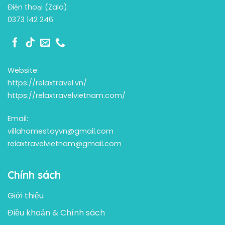
Điện thoại (Zalo):
0373 142 246
Website:
https://relaxtravel.vn/
https://relaxtravelvietnam.com/
Email:
villahomestayvn@gmail.com
relaxtravelvietnam@gmail.com
Chính sách
Giới thiệu
Điều khoản & Chính sách