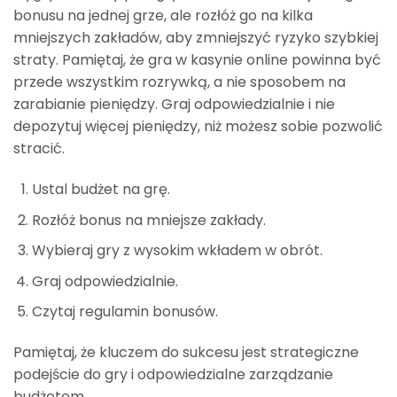
bonusu na jednej grze, ale rozłóż go na kilka
mniejszych zakładów, aby zmniejszyć ryzyko szybkiej
straty. Pamiętaj, że gra w kasynie online powinna być
przede wszystkim rozrywką, a nie sposobem na
zarabianie pieniędzy. Graj odpowiedzialnie i nie
depozytuj więcej pieniędzy, niż możesz sobie pozwolić
stracić.
Ustal budżet na grę.
Rozłóż bonus na mniejsze zakłady.
Wybieraj gry z wysokim wkładem w obrót.
Graj odpowiedzialnie.
Czytaj regulamin bonusów.
Pamiętaj, że kluczem do sukcesu jest strategiczne
podejście do gry i odpowiedzialne zarządzanie
budżetem.