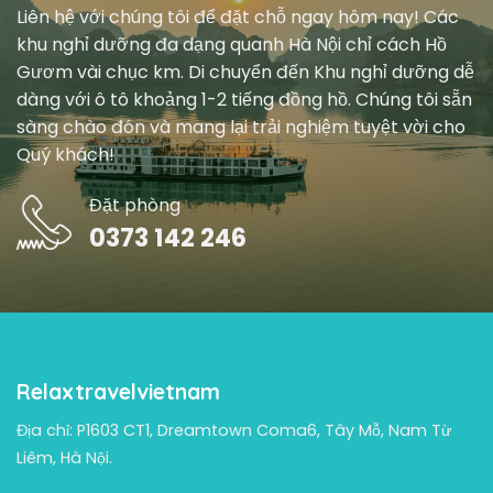
Liên hệ với chúng tôi để đặt chỗ ngay hôm nay! Các
khu nghỉ dưỡng đa dạng quanh Hà Nội chỉ cách Hồ
Gươm vài chục km. Di chuyển đến Khu nghỉ dưỡng dễ
dàng với ô tô khoảng 1-2 tiếng đồng hồ. Chúng tôi sẵn
sàng chào đón và mang lại trải nghiệm tuyệt vời cho
Quý khách!
Đặt phòng
0373 142 246
Relaxtravelvietnam
Địa chỉ: P1603 CT1, Dreamtown Coma6, Tây Mỗ, Nam Từ
Liêm, Hà Nội.