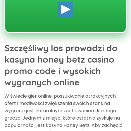
Szczęśliwy los prowadzi do
kasyna honey betz casino
promo code i wysokich
wygranych online
W świecie gier online, poszukiwanie atrakcyjnych
ofert i możliwości zwiększenia swoich szans na
wygraną jest naturalnym zachowaniem każdego
gracza. Jednym z miejsc, które ostatnio zyskuje na
popularności, jest kasyno Honey Betz. Aby zachęcić