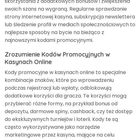
skorzystania z dodatkowych bonusów i zwiększenia
swoich szans na wygraną. Regularne sprawdzanie
strony internetowej kasyna, subskrypcja newslettera
lub śledzenie profili w mediach społecznościowych to
najlepsze sposoby na bycie na bieżąco z
najnowszymi kodami promocyjnymi.
Zrozumienie Kodów Promocyjnych w
Kasynach Online
Kody promocyjne w kasynach online to specjalne
kombinacje znaków, które po wprowadzeniu
podczas rejestracji lub wpłaty, odblokowują
dodatkowe korzyści dla gracza. Te korzyści mogą
przybierać różne formy, na przykład bonus od
depozytu, darmowe spiny, cashback, czy też dostęp
do ekskluzywnych turniejów i loterii. Kody te są
często wykorzystywane jako narzędzie
marketingowe przez kasyna, mające na celu