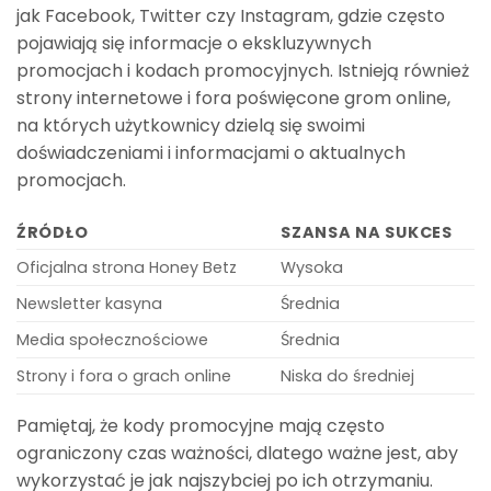
jak Facebook, Twitter czy Instagram, gdzie często
pojawiają się informacje o ekskluzywnych
promocjach i kodach promocyjnych. Istnieją również
strony internetowe i fora poświęcone grom online,
na których użytkownicy dzielą się swoimi
doświadczeniami i informacjami o aktualnych
promocjach.
ŹRÓDŁO
SZANSA NA SUKCES
Oficjalna strona Honey Betz
Wysoka
Newsletter kasyna
Średnia
Media społecznościowe
Średnia
Strony i fora o grach online
Niska do średniej
Pamiętaj, że kody promocyjne mają często
ograniczony czas ważności, dlatego ważne jest, aby
wykorzystać je jak najszybciej po ich otrzymaniu.