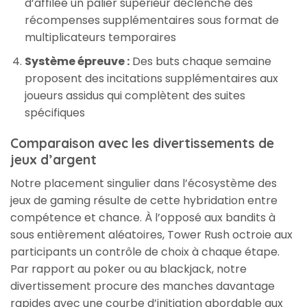
d’affilée un palier supérieur déclenche des
récompenses supplémentaires sous format de
multiplicateurs temporaires
Système épreuve :
Des buts chaque semaine
proposent des incitations supplémentaires aux
joueurs assidus qui complètent des suites
spécifiques
Comparaison avec les divertissements de
jeux d’argent
Notre placement singulier dans l’écosystème des
jeux de gaming résulte de cette hybridation entre
compétence et chance. À l’opposé aux bandits à
sous entièrement aléatoires, Tower Rush octroie aux
participants un contrôle de choix à chaque étape.
Par rapport au poker ou au blackjack, notre
divertissement procure des manches davantage
rapides avec une courbe d’initiation abordable aux