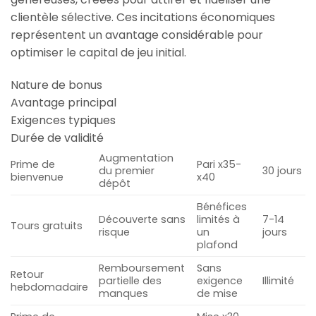
clientèle sélective. Ces incitations économiques
représentent un avantage considérable pour
optimiser le capital de jeu initial.
Nature de bonus
Avantage principal
Exigences typiques
Durée de validité
Augmentation
Prime de
Pari x35-
du premier
30 jours
bienvenue
x40
dépôt
Bénéfices
Découverte sans
limités à
7-14
Tours gratuits
risque
un
jours
plafond
Remboursement
Sans
Retour
partielle des
exigence
Illimité
hebdomadaire
manques
de mise