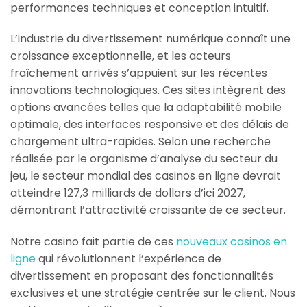
performances techniques et conception intuitif.
L’industrie du divertissement numérique connaît une
croissance exceptionnelle, et les acteurs
fraîchement arrivés s’appuient sur les récentes
innovations technologiques. Ces sites intègrent des
options avancées telles que la adaptabilité mobile
optimale, des interfaces responsive et des délais de
chargement ultra-rapides. Selon une recherche
réalisée par le organisme d’analyse du secteur du
jeu, le secteur mondial des casinos en ligne devrait
atteindre 127,3 milliards de dollars d’ici 2027,
démontrant l’attractivité croissante de ce secteur.
Notre casino fait partie de ces
nouveaux casinos en
ligne
qui révolutionnent l’expérience de
divertissement en proposant des fonctionnalités
exclusives et une stratégie centrée sur le client. Nous