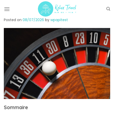
Skip
to
content
Posted on
08/07/2026
by
wpapitest
Sommaire