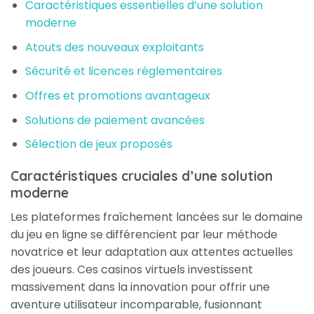
Caractéristiques essentielles d’une solution
moderne
Atouts des nouveaux exploitants
Sécurité et licences réglementaires
Offres et promotions avantageux
Solutions de paiement avancées
Sélection de jeux proposés
Caractéristiques cruciales d’une solution
moderne
Les plateformes fraîchement lancées sur le domaine
du jeu en ligne se différencient par leur méthode
novatrice et leur adaptation aux attentes actuelles
des joueurs. Ces casinos virtuels investissent
massivement dans la innovation pour offrir une
aventure utilisateur incomparable, fusionnant