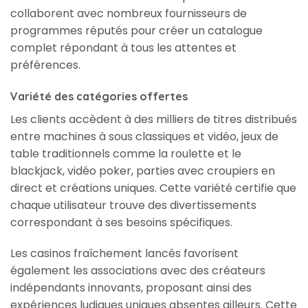
collaborent avec nombreux fournisseurs de
programmes réputés pour créer un catalogue
complet répondant à tous les attentes et
préférences.
Variété des catégories offertes
Les clients accèdent à des milliers de titres distribués
entre machines à sous classiques et vidéo, jeux de
table traditionnels comme la roulette et le
blackjack, vidéo poker, parties avec croupiers en
direct et créations uniques. Cette variété certifie que
chaque utilisateur trouve des divertissements
correspondant à ses besoins spécifiques.
Les casinos fraîchement lancés favorisent
également les associations avec des créateurs
indépendants innovants, proposant ainsi des
expériences ludiques uniques absentes ailleurs. Cette