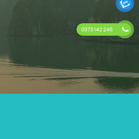
0373 142 246